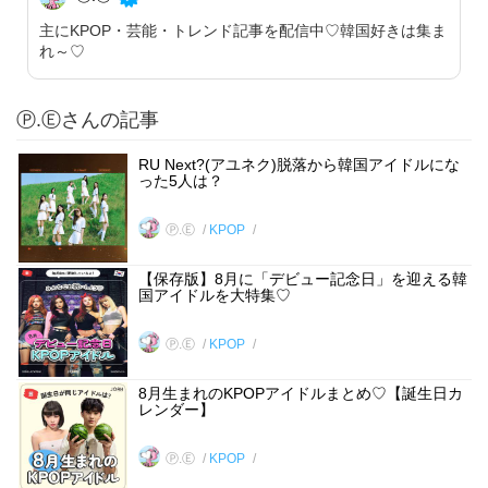
主にKPOP・芸能・トレンド記事を配信中♡韓国好きは集ま
れ～♡
Ⓟ.Ⓔさんの記事
RU Next?(アユネク)脱落から韓国アイドルにな
った5人は？
Ⓟ.Ⓔ
KPOP
【保存版】8月に「デビュー記念日」を迎える韓
国アイドルを大特集♡
Ⓟ.Ⓔ
KPOP
8月生まれのKPOPアイドルまとめ♡【誕生日カ
レンダー】
Ⓟ.Ⓔ
KPOP