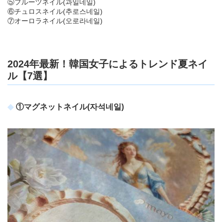
⑤フルーツネイル(과일네일)
⑥チュロスネイル(추로스네일)
⑦オーロラネイル(오로라네일)
2024年最新！韓国女子によるトレンド夏ネイ
ル【7選】
①マグネットネイル(자석네일)