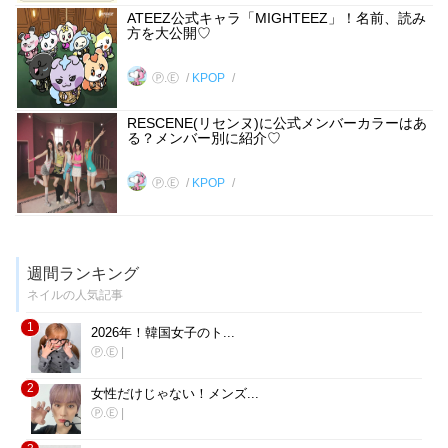
ATEEZ公式キャラ「MIGHTEEZ」！名前、読み
方を大公開♡
Ⓟ.Ⓔ
KPOP
RESCENE(リセンヌ)に公式メンバーカラーはあ
る？メンバー別に紹介♡
Ⓟ.Ⓔ
KPOP
週間ランキング
ネイルの人気記事
1
2026年！韓国女子のト...
Ⓟ.Ⓔ
|
2
女性だけじゃない！メンズ...
Ⓟ.Ⓔ
|