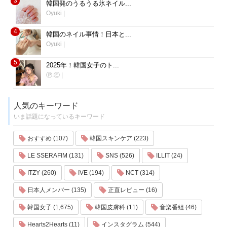
3
韓国発のうるうる氷ネイル...
Oyuki
|
4
韓国のネイル事情！日本と...
Oyuki
|
5
2025年！韓国女子のト...
Ⓟ.Ⓔ
|
人気のキーワード
いま話題になっているキーワード
おすすめ (107)
韓国スキンケア (223)
LE SSERAFIM (131)
SNS (526)
ILLIT (24)
ITZY (260)
IVE (194)
NCT (314)
日本人メンバー (135)
正直レビュー (16)
韓国女子 (1,675)
韓国皮膚科 (11)
音楽番組 (46)
Hearts2Hearts (11)
インスタグラム (544)