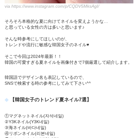
via
https://www.instagram.com/p/CQDV5MksAgI/
そろそろ本格的な夏に向けてネイルを変えようかな…
と思っている女性の方は多いと思います♪
そんな時参考にしてほしいのが、
トレンドや流行に敏感な韓国女子のネイル♥
そこで今回は2024年最新！！
韓国の可愛すぎる夏ネイルを画像付きで7個厳選して紹介します。
韓国語でデザイン名も表記しているので、
SNSで検索する時の参考にしてみて下さい^^
【韓国女子のトレンド夏ネイル7選】
①マグネットネイル(자석네일)
②Y3Kネイル(Y3K네일)
③海ネイル(바다네일)
④リボンネイル(리본네일)