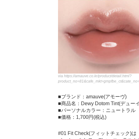
via
https://amauve.co.kr/product/detail.html?
product_no=81&cafe_mkt=gmpfbe_ct&cate_no
■ブランド：amauve(アモーヴ)
■商品名：Dewy Dotom Tint(デ
■パーソナルカラー：ニュートラル
■価格：1,700円(税込)
#01 Fit Check(フィットチェック)は