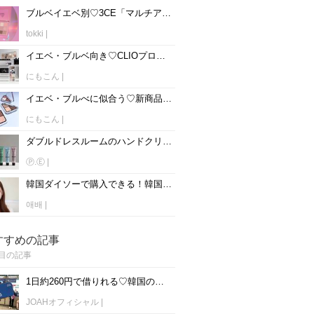
ブルベイエベ別♡3CE「マルチアイカラーパレット」全13種類を紹介♡
tokki
|
イエベ・ブルベ向き♡CLIOプロアイパレットエアーの全15種類をパーソナルカラー別で紹介♡
にもこん
|
イエベ・ブルべに似合う♡新商品！！CLIOエッセンシャルシャドウタップをパーソナルカラー別でご紹介♡
にもこん
|
ダブルドレスルームのハンドクリーム全10種類♡匂いは？どこで売ってる？
Ⓟ.Ⓔ
|
韓国ダイソーで購入できる！韓国コンシーラーの正直レビュー7選♡
애배
|
すすめの記事
目の記事
1日約260円で借りれる♡韓国のWiFiレンタルおすすめ「WiFi弁当(WiFi Dosirak)」
JOAHオフィシャル
|