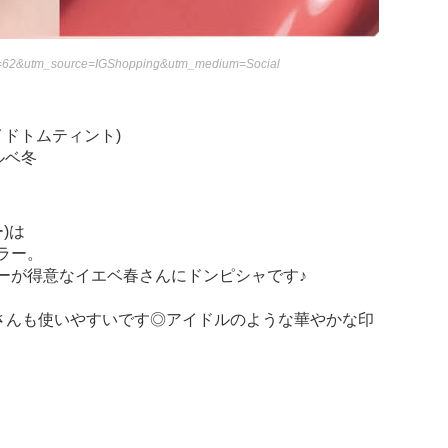
=62&utm_source=IGShopping&utm_medium=Social
ューイドトムティント)
ルベ冬
ー)は
ラー。
ーが得意なイエベ春さんにドンピシャです♪
冬さんも使いやすいです◎アイドルのような華やかな印