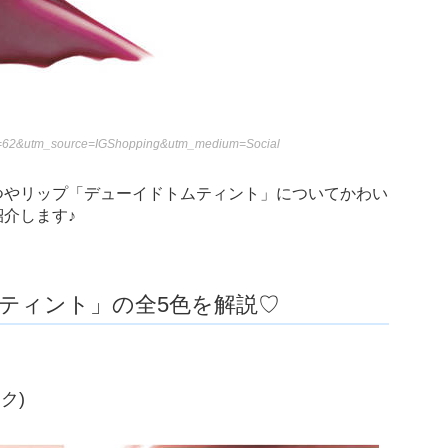
=62&utm_source=IGShopping&utm_medium=Social
やつやリップ「デューイドトムティント」についてかわい
介します♪
ムティント」の全5色を解説♡
ック)