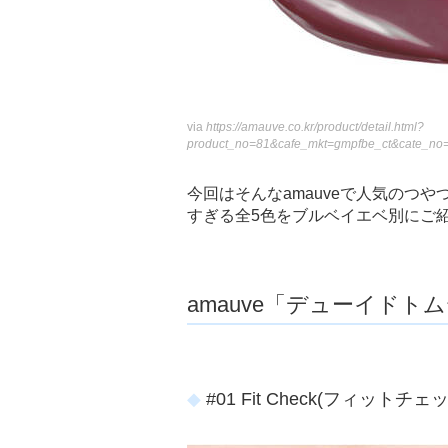
via
https://amauve.co.kr/product/detail.html?
product_no=81&cafe_mkt=gmpfbe_ct&cate_no
今回はそんなamauveで人気のつ
すぎる全5色をブルベイエベ別にご紹
amauve「デューイドト
#01 Fit Check(フィットチェ