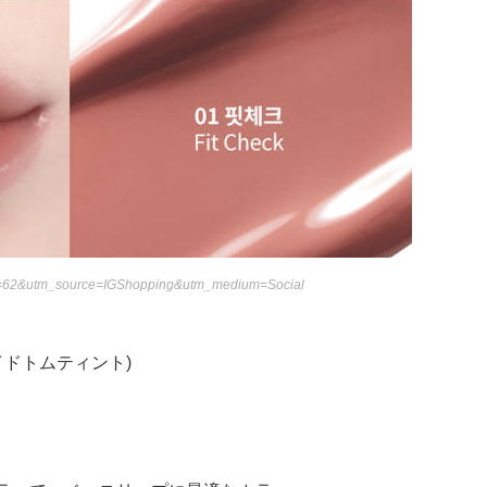
=62&utm_source=IGShopping&utm_medium=Social
ューイドトムティント)