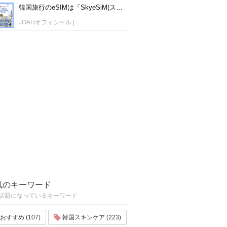
韓国旅行のeSIMは「SkyeSiM(スカイイーシム)」！1日単位で最安値380円から利用可能！
JOAHオフィシャル
|
気のキーワード
話題になっているキーワード
おすすめ (107)
韓国スキンケア (223)