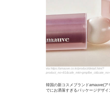
via
https://amauve.co.kr/product/detail.html?
product_no=81&cafe_mkt=gmpfbe_ct&cate_no
韓国の新コスメブランドamauve(
でにお洒落すぎるパッケージデザイ