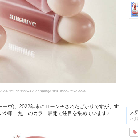
=62&utm_source=IGShopping&utm_medium=Social
アモーヴ)。2022年末にローンチされたばかりですが、す
人
ンや唯一無二のカラー展開で注目を集めています♪
いま