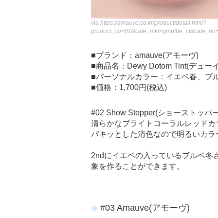
via
https://amauve.co.kr/product/detail.html?
product_no=81&cafe_mkt=gmpfbe_ct&cate_no
■ブランド：amauve(アモーヴ)
■商品名：Dewy Dotom Tint(デ
■パーソナルカラー：イエベ春、ブ
■価格：1,700円(税込)
#02 Show Stopper(ショーストッパ
清らかなブライトコーラルレッドカ
パキッとした清色なので明るいカラ
2ndにイエベの入っているブルベ
象を作ることができます。
#03 Amauve(アモーヴ)