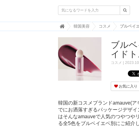

韓
韓国美容
コスメ
国
ト
ブルベ
レ
ン
イドト
ド
情
コスメ
2023.10
報
・
韓
国
お気に入り
ま
と
め
韓国の新コスメブランドamauve(
でにお洒落すぎるパッケージデザイ
J
O
はそんなamauveで人気のつやつ
A
る全5色をブルベイエベ別にご紹介し
H
-
ジ