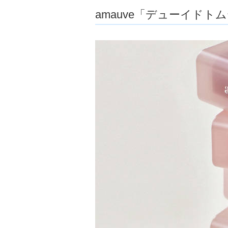
ョ
amauve「デューイドト
ア
-