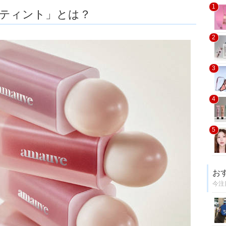
1
ムティント」とは？
2
3
4
5
お
今注