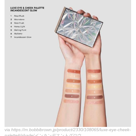
via
https://m.bobbibrown.jp/product/2330/108065/luxe-eye-cheek-
palette#/shade/インカンデスントグロウ