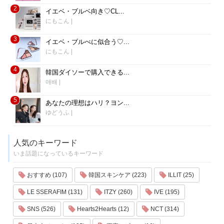
2
イエベ・ブルベ向き♡CL...
にもこん
|
3
イエベ・ブルべに似合う♡...
にもこん
|
4
韓国ダイソーで購入できる...
애배
|
5
あなたの理想はハリ？ヨン...
ゆどうふ
|
人気のキーワード
いま話題になっているキーワード
おすすめ (107)
韓国スキンケア (223)
ILLIT (25)
LE SSERAFIM (131)
ITZY (260)
IVE (195)
SNS (526)
Hearts2Hearts (12)
NCT (314)