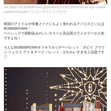
via
https://m.bobbibrown.jp/product/2330/108065/luxe-eye-cheek-
palette#/shade/インカンデスントグロウ
韓国のアイドルや俳優メイクにもよく使われるデパコスといえば
BOBBIBROWN♡
ベーシックで肌馴染みのいいカラーと高品質のラメカラーが人気
ですよね！
そんなBOBBIBROWNキラキラホリデーパレット「ボビイ ブラウ
ン リュクス アイ & チーク パレット」がかわいすぎると話題です
♡