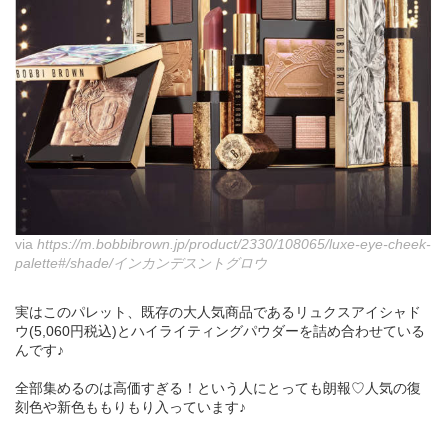
via
https://m.bobbibrown.jp/product/2330/108065/luxe-eye-cheek-
palette#/shade/インカンデスントグロウ
実はこのパレット、既存の大人気商品であるリュクスアイシャド
ウ(5,060円税込)とハイライティングパウダーを詰め合わせている
んです♪
全部集めるのは高価すぎる！という人にとっても朗報♡人気の復
刻色や新色ももりもり入っています♪