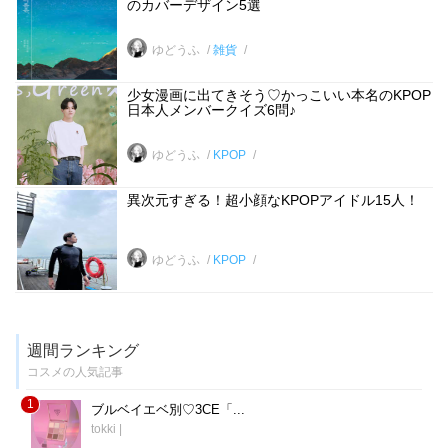
のカバーデザイン5選
ゆどうふ
雑貨
少女漫画に出てきそう♡かっこいい本名のKPOP
日本人メンバークイズ6問♪
ゆどうふ
KPOP
異次元すぎる！超小顔なKPOPアイドル15人！
ゆどうふ
KPOP
週間ランキング
コスメの人気記事
1
ブルベイエベ別♡3CE「...
tokki
|