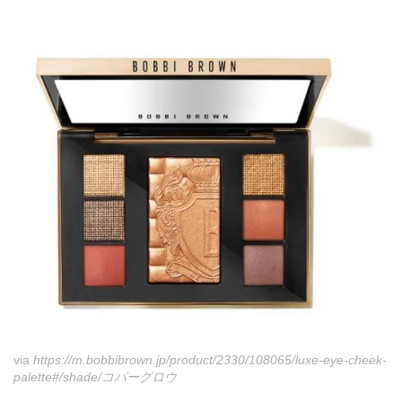
via
https://m.bobbibrown.jp/product/2330/108065/luxe-eye-cheek-
palette#/shade/コパーグロウ