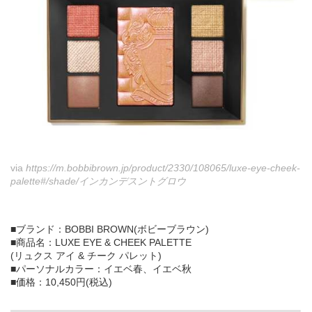
via
https://m.bobbibrown.jp/product/2330/108065/luxe-eye-cheek-
palette#/shade/インカンデスントグロウ
■ブランド：BOBBI BROWN(ボビーブラウン)
■商品名：LUXE EYE & CHEEK PALETTE
(リュクス アイ & チーク パレット)
■パーソナルカラー：イエベ春、イエベ秋
■価格：10,450円(税込)