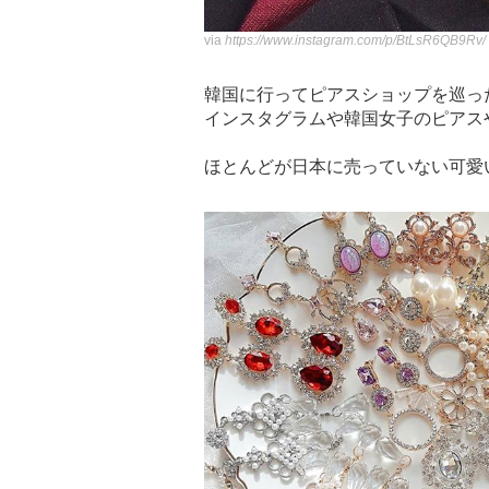
via
https://www.instagram.com/p/BtLsR6QB9Rv/
韓国に行ってピアスショップを巡っ
インスタグラムや韓国女子のピアス
ほとんどが日本に売っていない可愛