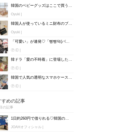
韓国のベビーグッズはここで買う！！韓国人ママ達も御用達のお店とは♡
Oyuki
|
韓国人が使っているミニ財布のブランドをチェック♡【男性版】
Oyuki
|
「可愛い」が連発♡「빵빵덕(パンパント)」の洋服＆関連グッズ集！
Ⓟ.Ⓔ
|
韓ドラ「愛の不時着」に登場した！お洒落インテリアアイテム12選♡
Ⓟ.Ⓔ
|
韓国で人気の透明なスマホケースって？おすすめブランド紹介♡
Ⓟ.Ⓔ
|
すすめの記事
目の記事
1日約260円で借りれる♡韓国のWiFiレンタルおすすめ「WiFi弁当(WiFi Dosirak)」
JOAHオフィシャル
|