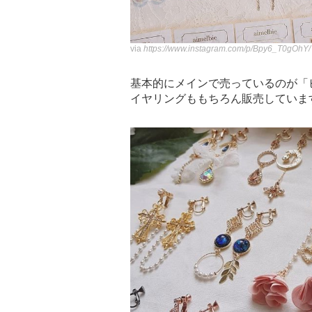
via
https://www.instagram.com/p/Bpy6_T0gOhY/
基本的にメインで売っているのが「
イヤリングももちろん販売していま