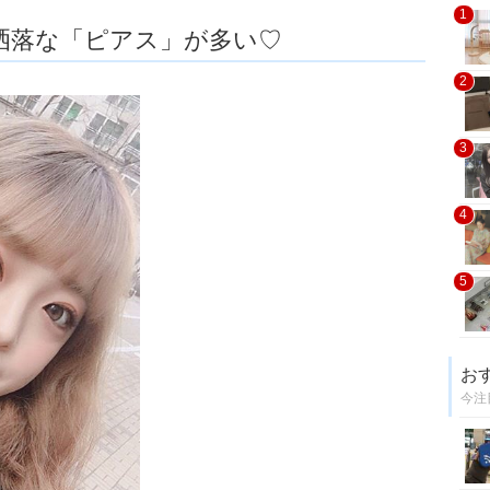
1
洒落な「ピアス」が多い♡
2
3
4
5
お
今注