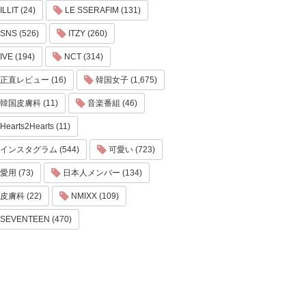
ILLIT (24)
LE SSERAFIM (131)
SNS (526)
ITZY (260)
IVE (194)
NCT (314)
正直レビュー (16)
韓国女子 (1,675)
韓国皮膚科 (11)
音楽番組 (46)
Hearts2Hearts (11)
インスタグラム (544)
可愛い (723)
愛用 (73)
日本人メンバー (134)
皮膚科 (22)
NMIXX (109)
SEVENTEEN (470)