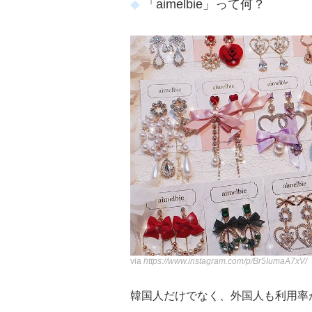
「aimelbie」って何？
via
https://www.instagram.com/p/Br5IumaA7xV/
韓国人だけでなく、外国人も利用率が高