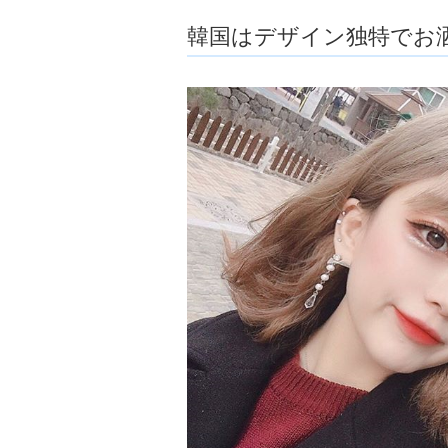
ョ
韓国はデザイン独特でお
ア
-