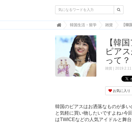

韓
韓国生活・留学
雑貨
国
ト
【韓国ア
レ
ン
ピアス
ド
情
って？
報
・
雑貨
2019.2.11
韓
国
ま
と
お気に入り
め
J
韓国のピアスはお洒落なものが多い
O
と気軽に買い物したいですよね♪今回は
A
はTWICEなどの人気アイドルと舞
H
-
ジ