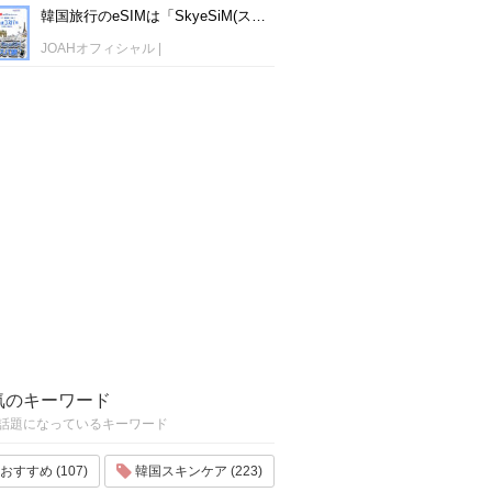
韓国旅行のeSIMは「SkyeSiM(スカイイーシム)」！1日単位で最安値380円から利用可能！
JOAHオフィシャル
|
気のキーワード
話題になっているキーワード
おすすめ (107)
韓国スキンケア (223)