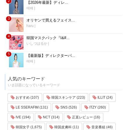
2
【2026年最新】ディレ...
애배
|
3
オリヤンで買えるフェイス...
haru
|
4
韓国マスクパック『I&#...
いしづはるか
|
5
【最新版】ディレクターパ...
애배
|
人気のキーワード
いま話題になっているキーワード
おすすめ (107)
韓国スキンケア (223)
ILLIT (24)
LE SSERAFIM (131)
SNS (526)
ITZY (260)
IVE (194)
NCT (314)
正直レビュー (16)
韓国女子 (1,675)
韓国皮膚科 (11)
音楽番組 (46)