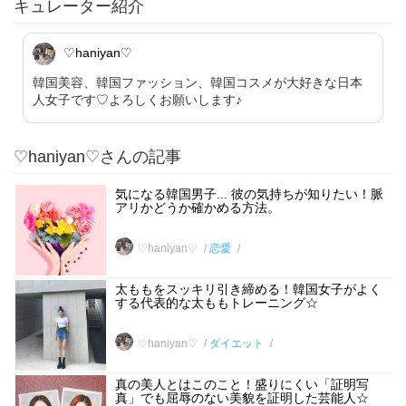
キュレーター紹介
♡haniyan♡
韓国美容、韓国ファッション、韓国コスメが大好きな日本
人女子です♡よろしくお願いします♪
♡haniyan♡さんの記事
気になる韓国男子... 彼の気持ちが知りたい！脈
アリかどうか確かめる方法。
♡haniyan♡
恋愛
太ももをスッキリ引き締める！韓国女子がよく
する代表的な太ももトレーニング☆
♡haniyan♡
ダイエット
真の美人とはこのこと！盛りにくい「証明写
真」でも屈辱のない美貌を証明した芸能人☆