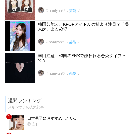
♡haniyan♡
芸能
韓国芸能人、KPOPアイドルの姉より注目？「美
人妹」まとめ♡
♡haniyan♡
芸能
辛口注意！韓国のSNSで嫌われる恋愛タイプっ
て？
♡haniyan♡
恋愛
週間ランキング
スキンケアの人気記事
1
日本男子におすすめしたい...
Ⓟ.Ⓔ
|