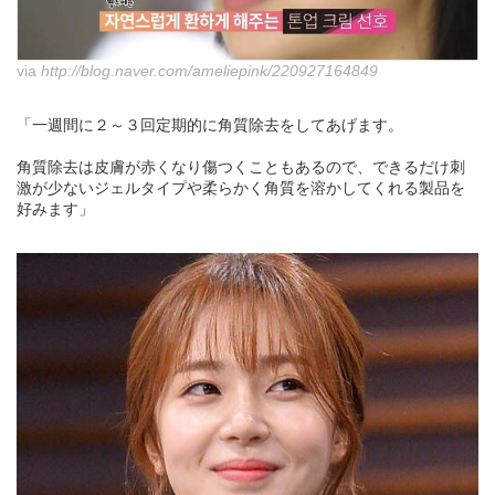
via
http://blog.naver.com/ameliepink/220927164849
「一週間に２～３回定期的に角質除去をしてあげます。
角質除去は皮膚が赤くなり傷つくこともあるので、できるだけ刺
激が少ないジェルタイプや柔らかく角質を溶かしてくれる製品を
好みます」