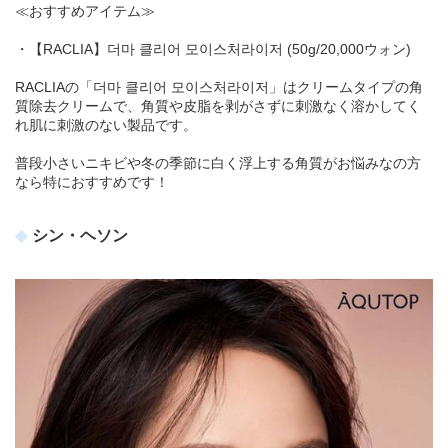
≪おすすめアイテム≫
・【RACLIA】더마 클리어 모이스처라이저 (50g/20,000ウォン)
RACLIAの「더마 클리어 모이스처라이저」はクリームタイプの角
質除去クリームで、角質や皮脂を剥がさずに刺激なく溶かしてく
れ肌に刺激のない製品です。
普段小さいニキビや冬の季節に白く浮上する角質がお悩みなの方
なら特におすすめです！
シン・ヘソン