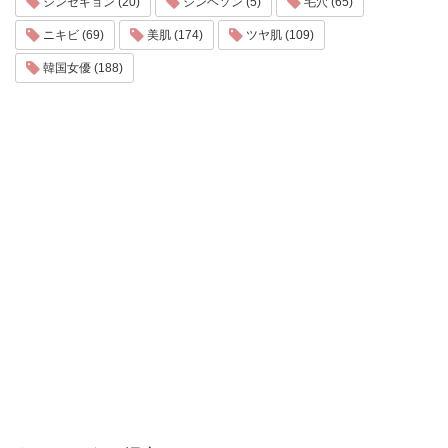
シンセギョン (20)
シンヘソン (5)
毛穴 (65)
ニキビ (69)
美肌 (174)
ツヤ肌 (109)
韓国女優 (188)