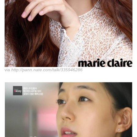
via
http://pann.nate.com/talk/335946286