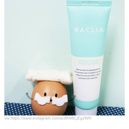
via
https://www.instagram.com/p/BN9bLjEg2WH