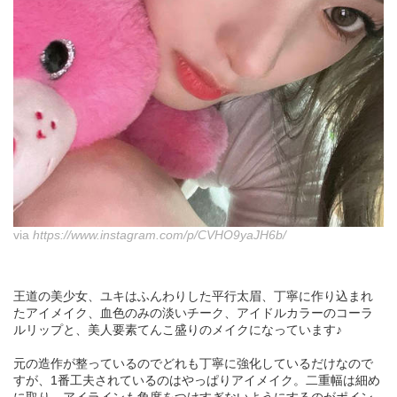
via
https://www.instagram.com/p/CVHO9yaJH6b/
王道の美少女、ユキはふんわりした平行太眉、丁寧に作り込まれ
たアイメイク、血色のみの淡いチーク、アイドルカラーのコーラ
ルリップと、美人要素てんこ盛りのメイクになっています♪
元の造作が整っているのでどれも丁寧に強化しているだけなので
すが、1番工夫されているのはやっぱりアイメイク。二重幅は細め