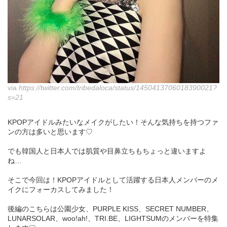
via
https://twitter.com/tribedaloca/status/1450413706018390021?
s=21
KPOPアイドルみたいなメイクがしたい！そんな気持ちを持つファ
ンの方は多いと思います♡
でも韓国人と日本人では肌質や目鼻立ちもちょっと違いますよ
ね…
そこで今回は！KPOPアイドルとして活躍する日本人メンバーのメ
イクにフォーカスしてみました！
後編のこちらは公園少女、PURPLE KISS、SECRET NUMBER、
LUNARSOLAR、woo!ah!、TRI.BE、LIGHTSUMのメンバーを特集