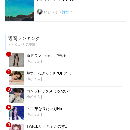
ゆどうふ
雑貨
週間ランキング
メイクの人気記事
1
新ドラマ「eve」で完全...
ゆどうふ
|
2
魅力たっぷり！KPOPア...
ゆどうふ
|
3
コンプレックスじゃない！...
ゆどうふ
|
4
2022年なりたい顔No...
ゆどうふ
|
5
TWICEサナちゃんのす...