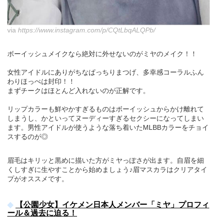
via
https://www.instagram.com/p/CQtLbqALQPb/
ボーイッシュメイクなら絶対に外せないのがミヤのメイク！！
女性アイドルにありがちなぱっちりまつげ、多幸感コーラルふん
わりほっぺは封印！！
まずチークはほとんど入れないのが正解です。
リップカラーも鮮やかすぎるものはボーイッシュからかけ離れて
しまうし、かといってヌーディーすぎるセクシーになってしまい
ます。男性アイドルが使うような落ち着いたMLBBカラーをチョイ
スするのが◎
眉毛はキリッと黒めに描いた方がミヤっぽさが出ます。自眉を細
くしすぎに生やすことから始めましょう♪眉マスカラはクリアタイ
プがオススメです。
【公園少女】イケメン日本人メンバー「ミヤ」プロフィ
ール＆過去に迫る！