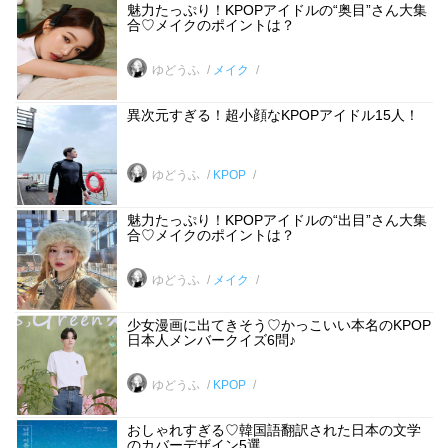
魅力たっぷり！KPOPアイドルの“奥目”さん大集
合♡メイクのポイントは？
ゆどうふ
メイク
異次元すぎる！超小顔なKPOPアイドル15人！
ゆどうふ
KPOP
魅力たっぷり！KPOPアイドルの“出目”さん大集
合♡メイクのポイントは？
ゆどうふ
メイク
少女漫画に出てきそう♡かっこいい本名のKPOP
日本人メンバークイズ6問♪
ゆどうふ
KPOP
おしゃれすぎる♡韓国語翻訳された日本の文学
のカバーデザイン5選