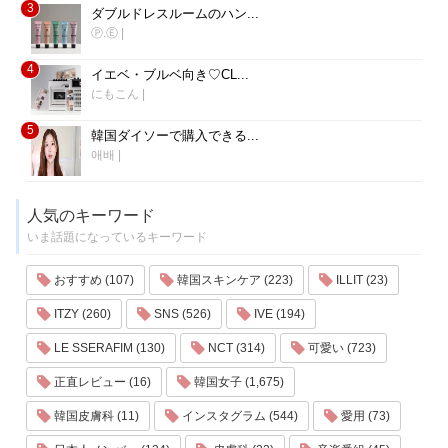
3
ダブルドレスルームのハン...
Ⓟ.Ⓔ
|
4
イエベ・ブルベ向き♡CL...
にもこん
|
5
韓国ダイソーで購入できる...
애배
|
人気のキーワード
いま話題になっているキーワード
おすすめ (107)
韓国スキンケア (223)
ILLIT (23)
ITZY (260)
SNS (526)
IVE (194)
LE SSERAFIM (130)
NCT (314)
可愛い (723)
正直レビュー (16)
韓国女子 (1,675)
韓国皮膚科 (11)
インスタグラム (544)
愛用 (73)