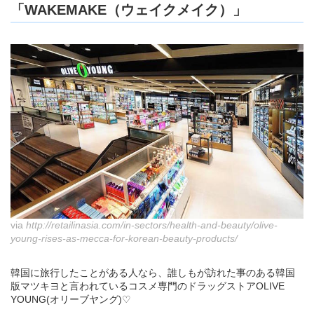
「WAKEMAKE（ウェイクメイク）」
via
http://retailinasia.com/in-sectors/health-and-beauty/olive-
young-rises-as-mecca-for-korean-beauty-products/
韓国に旅行したことがある人なら、誰しもが訪れた事のある韓国
版マツキヨと言われているコスメ専門のドラッグストアOLIVE
YOUNG(オリーブヤング)♡