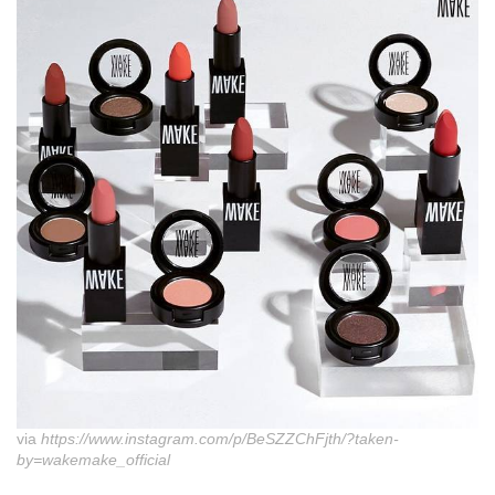
via
https://www.instagram.com/p/BeSZZChFjth/?taken-
by=wakemake_official