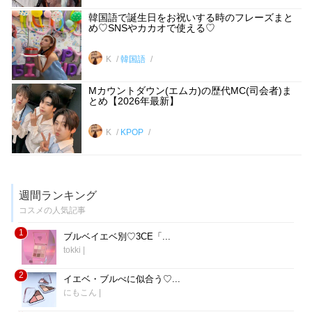
韓国語で誕生日をお祝いする時のフレーズまと
め♡SNSやカカオで使える♡
K
韓国語
Mカウントダウン(エムカ)の歴代MC(司会者)ま
とめ【2026年最新】
K
KPOP
週間ランキング
コスメの人気記事
1
ブルベイエベ別♡3CE「...
tokki
|
2
イエベ・ブルべに似合う♡...
にもこん
|