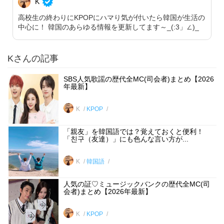
K
高校生の終わりにKPOPにハマり気が付いたら韓国が生活の
中心に！ 韓国のあらゆる情報を更新してます～_(:3」∠)_
Kさんの記事
SBS人気歌謡の歴代全MC(司会者)まとめ【2026
年最新】
K
KPOP
「親友」を韓国語では？覚えておくと便利！
「친구（友達）」にも色んな言い方が...
K
韓国語
人気の証♡ミュージックバンクの歴代全MC(司
会者)まとめ【2026年最新】
K
KPOP