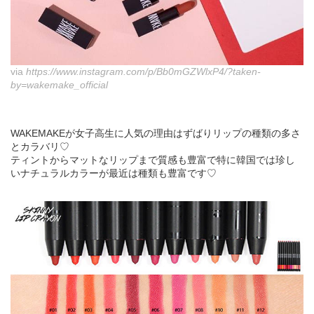
via
https://www.instagram.com/p/Bb0mGZWlxP4/?taken-
by=wakemake_official
WAKEMAKEが女子高生に人気の理由はずばりリップの種類の多さ
とカラバリ♡
ティントからマットなリップまで質感も豊富で特に韓国では珍し
いナチュラルカラーが最近は種類も豊富です♡