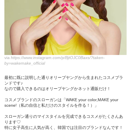
via
https://www.instagram.com/p/BjtOJC0Baxs/?taken-
by=wakemake_official
最初に既に説明した通りオリーブヤングから生まれたコスメブラ
ンドです♪
なので購入できるのはオリーブヤングかネット通販だけ！
コスメブランドのスローガンは「WAKE your color,MAKE your
scene!（私の自信と私だけのスタイルを作る！）」
スローガン通りのマイスタイルを完成できるコスメがたくさんあ
ります♡
特に女子高生に人気が高く、韓国では注目のブランドなんです！