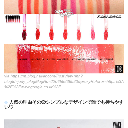
via
https://m.blog.naver.com/PostView.nhn?
blogId=jody_blog&logNo=220658836933&proxyReferer=https%3A
%2F%2Fwww.google.co.kr%2F
人気の理由その②シンプルなデザインで誰でも持ちやす
い♡