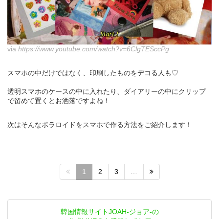
via
https://www.youtube.com/watch?v=6ClgTESccPg
スマホの中だけではなく、印刷したものをデコる人も♡
透明スマホのケースの中に入れたり、ダイアリーの中にクリップ
で留めて置くとお洒落ですよね！
次はそんなポラロイドをスマホで作る方法をご紹介します！
1
2
3
…
韓国情報サイトJOAH-ジョア-の