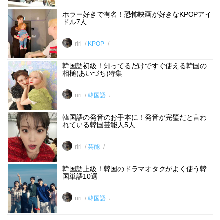
ホラー好きで有名！恐怖映画が好きなKPOPアイ
ドル7人
riri
KPOP
韓国語初級！知ってるだけですぐ使える韓国の
相槌(あいづち)特集
riri
韓国語
韓国語の発音のお手本に！発音が完璧だと言わ
れている韓国芸能人5人
riri
芸能
韓国語上級！韓国のドラマオタクがよく使う韓
国単語10選
riri
韓国語