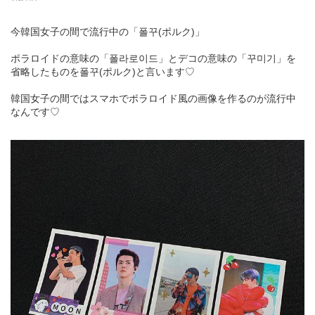
今韓国女子の間で流行中の「폴꾸(ポルク)」
ポラロイドの意味の「폴라로이드」とデコの意味の「꾸미기」を
省略したものを폴꾸(ポルク)と言います♡
韓国女子の間ではスマホでポラロイド風の画像を作るのが流行中
なんです♡