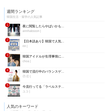
週間ランキング
韓国生活・留学の人気記事
1
夜に閲覧したらやばいかも...
annhaksoon
|
2
【日本語あり】韓国で人気...
riri
|
3
韓国アイドルが生理事情に...
choa
|
4
韓国で流行中のバランスゲ...
Ⓟ.Ⓔ
|
5
今流行ってる「ラベルステ...
ユコ
|
人気のキーワード