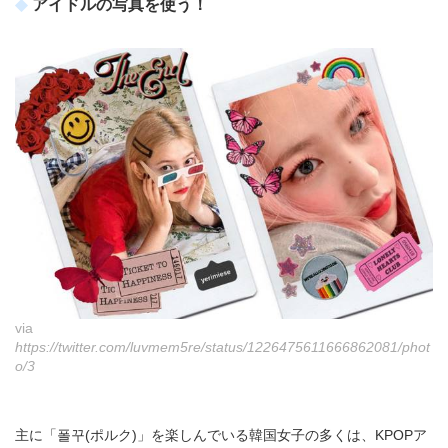
アイドルの写真を使う！
via
https://twitter.com/luvmem5re/status/1226475611666862081/phot
o/3
主に「폴꾸(ポルク)」を楽しんでいる韓国女子の多くは、KPOPア