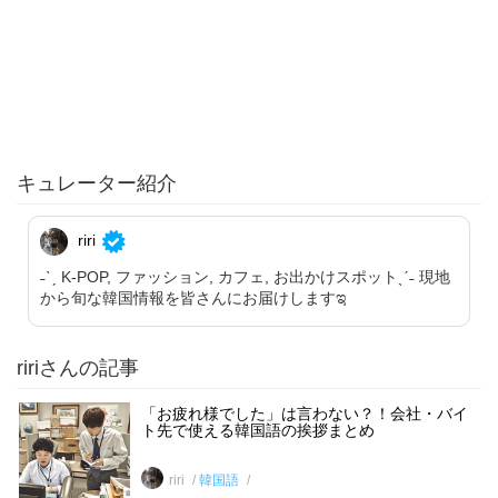
キュレーター紹介
riri
˗ˋˏ K-POP, ファッション, カフェ, お出かけスポットˎˊ˗ 現地
から旬な韓国情報を皆さんにお届けしますಇ
ririさんの記事
「お疲れ様でした」は言わない？！会社・バイ
ト先で使える韓国語の挨拶まとめ
riri
韓国語