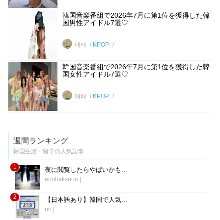
韓国音楽番組で2026年7月に第1位を獲得した韓
国男性アイドル7選♡
애배
KPOP
韓国音楽番組で2026年7月に第1位を獲得した韓
国女性アイドル7選♡
애배
KPOP
週間ランキング
韓国生活・留学の人気記事
1
夜に閲覧したらやばいかも...
annhaksoon
|
2
【日本語あり】韓国で人気...
riri
|