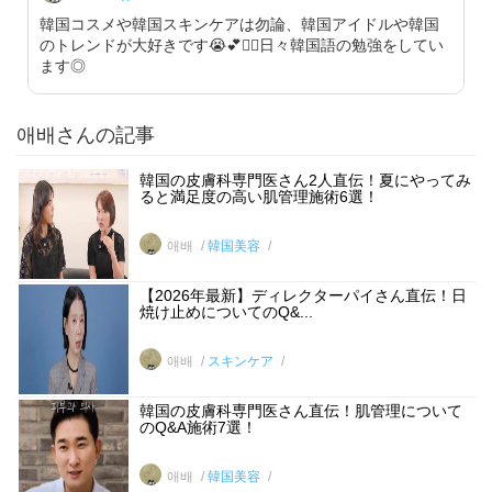
韓国コスメや韓国スキンケアは勿論、韓国アイドルや韓国
のトレンドが大好きです😭💕✋🏻日々韓国語の勉強をしてい
ます◎
애배さんの記事
韓国の皮膚科専門医さん2人直伝！夏にやってみ
ると満足度の高い肌管理施術6選！
애배
韓国美容
【2026年最新】ディレクターパイさん直伝！日
焼け止めについてのQ&...
애배
スキンケア
韓国の皮膚科専門医さん直伝！肌管理について
のQ&A施術7選！
애배
韓国美容