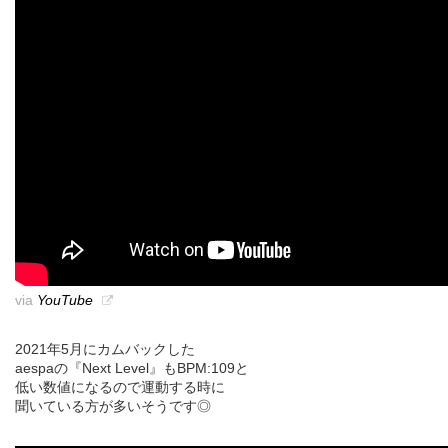
via
YouTube
2021年5月にカムバックした
aespaの『Next Level』もBPM:109と
低い数値になるので運動する時に
聞いている方が多いそうです◎