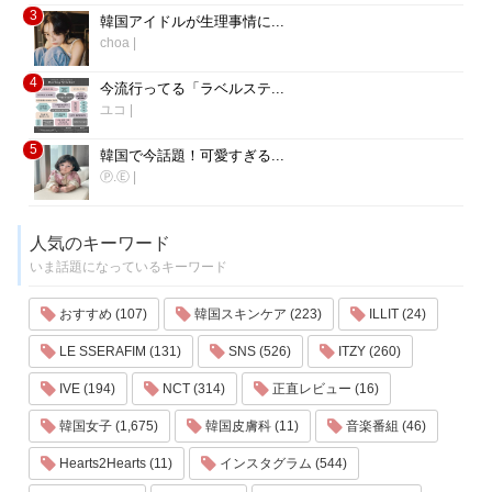
3
韓国アイドルが生理事情に...
choa
|
4
今流行ってる「ラベルステ...
ユコ
|
5
韓国で今話題！可愛すぎる...
Ⓟ.Ⓔ
|
人気のキーワード
いま話題になっているキーワード
おすすめ (107)
韓国スキンケア (223)
ILLIT (24)
LE SSERAFIM (131)
SNS (526)
ITZY (260)
IVE (194)
NCT (314)
正直レビュー (16)
韓国女子 (1,675)
韓国皮膚科 (11)
音楽番組 (46)
Hearts2Hearts (11)
インスタグラム (544)