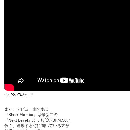
via
YouTube
また、デビュー曲である
『Black Mamba』は最新曲の
『Next Level』よりも低いBPM:90と
低く、運動する時に聞いている方が