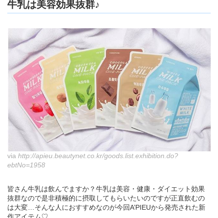
牛乳は美容効果抜群♪
via
http://apieu.beautynet.co.kr/goods.list.exhibition.do?
ebtNo=1958
皆さん牛乳は飲んでますか？牛乳は美容・健康・ダイエット効果
抜群なので是非積極的に摂取してもらいたいのですが正直飲むの
は大変…そんな人におすすめなのが今回A’PIEUから発売された新
作アイテム♡