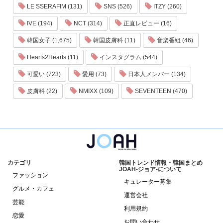
LE SSERAFIM (131)
SNS (526)
ITZY (260)
IVE (194)
NCT (314)
正直レビュー (16)
韓国女子 (1,675)
韓国皮膚科 (11)
音楽番組 (46)
Hearts2Hearts (11)
インスタグラム (544)
可愛い (723)
愛用 (73)
日本人メンバー (134)
皮膚科 (22)
NMIXX (109)
SEVENTEEN (470)
カテゴリ
韓国トレンド情報・韓国まとめ
JOAH-ジョア-について
ファッション
キュレーター募集
グルメ・カフェ
運営会社
芸能
利用規約
恋愛
お問い合わせ