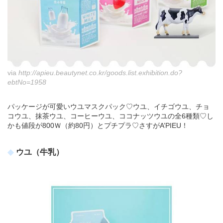
via
http://apieu.beautynet.co.kr/goods.list.exhibition.do?
ebtNo=1958
パッケージが可愛いウユマスクパック♡ウユ、イチゴウユ、チョ
コウユ、抹茶ウユ、コーヒーウユ、ココナッツウユの全6種類♡し
かも値段が800Ｗ（約80円）とプチプラ♡さすがA’PIEU！
ウユ（牛乳）