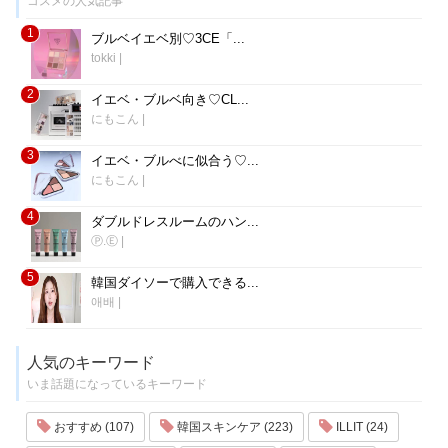
コスメの人気記事
1
ブルベイエベ別♡3CE「...
tokki
|
2
イエベ・ブルベ向き♡CL...
にもこん
|
3
イエベ・ブルべに似合う♡...
にもこん
|
4
ダブルドレスルームのハン...
Ⓟ.Ⓔ
|
5
韓国ダイソーで購入できる...
애배
|
人気のキーワード
いま話題になっているキーワード
おすすめ (107)
韓国スキンケア (223)
ILLIT (24)