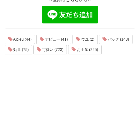
A'pieu (44)
アピュー (41)
ウユ (2)
パック (143)
効果 (75)
可愛い (723)
お土産 (225)