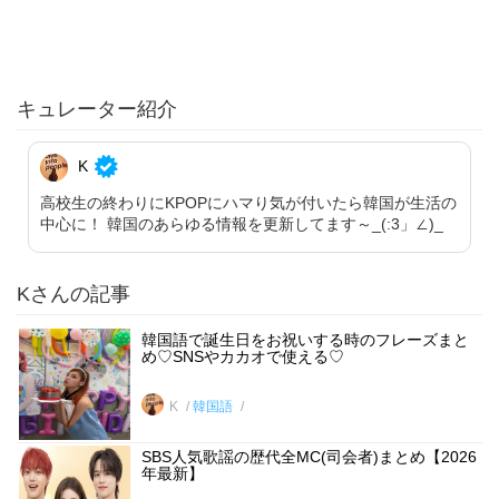
キュレーター紹介
K
高校生の終わりにKPOPにハマり気が付いたら韓国が生活の
中心に！ 韓国のあらゆる情報を更新してます～_(:3」∠)_
Kさんの記事
韓国語で誕生日をお祝いする時のフレーズまと
め♡SNSやカカオで使える♡
K
韓国語
SBS人気歌謡の歴代全MC(司会者)まとめ【2026
年最新】