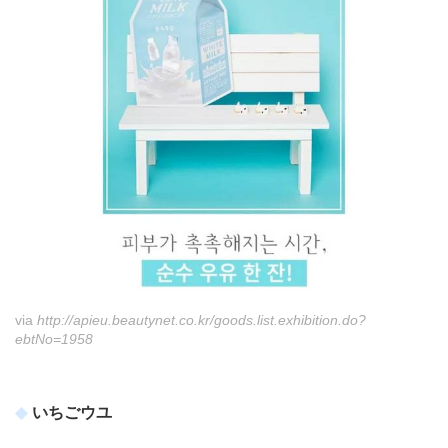
via
http://apieu.beautynet.co.kr/goods.list.exhibition.do?
ebtNo=1958
いちごウユ