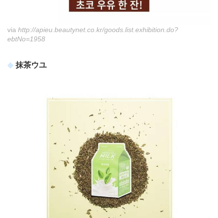
via
http://apieu.beautynet.co.kr/goods.list.exhibition.do?
ebtNo=1958
抹茶ウユ