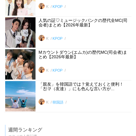
K
KPOP
人気の証♡ミュージックバンクの歴代全MC(司
会者)まとめ【2026年最新】
K
KPOP
Mカウントダウン(エムカ)の歴代MC(司会者)ま
とめ【2026年最新】
K
KPOP
「親友」を韓国語では？覚えておくと便利！
「친구（友達）」にも色んな言い方が...
K
韓国語
週間ランキング