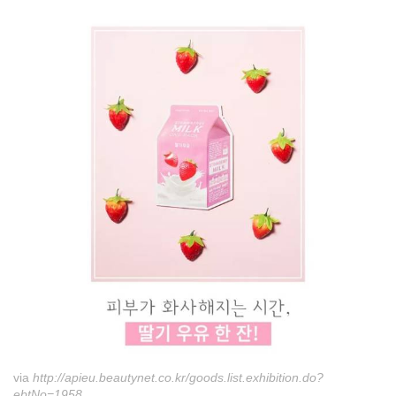
via
http://apieu.beautynet.co.kr/goods.list.exhibition.do?
ebtNo=1958