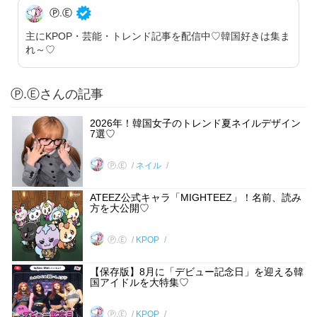
Ⓟ.Ⓔ
主にKPOP・芸能・トレンド記事を配信中♡韓国好きは集ま
れ～♡
Ⓟ.Ⓔさんの記事
2026年！韓国女子のトレンド夏ネイルデザイン
7選♡
Ⓟ.Ⓔ
ネイル
ATEEZ公式キャラ「MIGHTEEZ」！名前、読み
方を大公開♡
Ⓟ.Ⓔ
KPOP
【保存版】8月に「デビュー記念日」を迎える韓
国アイドルを大特集♡
Ⓟ.Ⓔ
KPOP