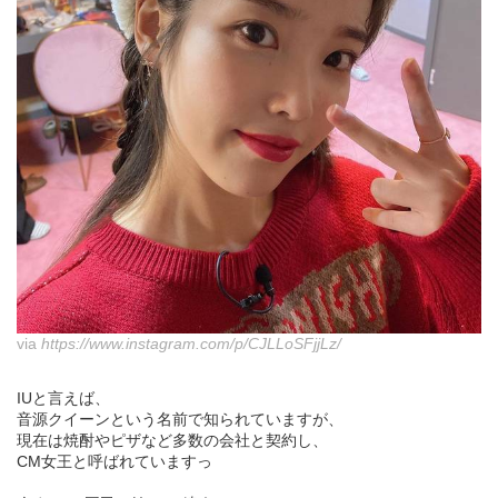
via
https://www.instagram.com/p/CJLLoSFjjLz/
IUと言えば、
音源クイーンという名前で知られていますが、
現在は焼酎やピザなど多数の会社と契約し、
CM女王と呼ばれていますっ