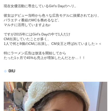
現在女優活動に専念しているGirl's Dayのヘリ。
彼女はデビュー当時から色々な広告モデルに抜擢されており、
バラエティ番組のMCを務めるなど、
マルチに活用していますよね♪
ですが2015年にはGirl's Dayの中で1人だけ
CM出演していたことが多く、
1人で何と8個のCMに出演し、CM女王と呼ばれていました＞＜
特にラーメン広告は放送を開始してから
たった1ヶ月で45%も売上が増加したんだとか…！！
③IU