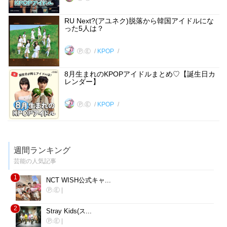
RU Next?(アユネク)脱落から韓国アイドルにな
った5人は？
Ⓟ.Ⓔ
KPOP
8月生まれのKPOPアイドルまとめ♡【誕生日カ
レンダー】
Ⓟ.Ⓔ
KPOP
週間ランキング
芸能の人気記事
1
NCT WISH公式キャ...
Ⓟ.Ⓔ
|
2
Stray Kids(ス...
Ⓟ.Ⓔ
|