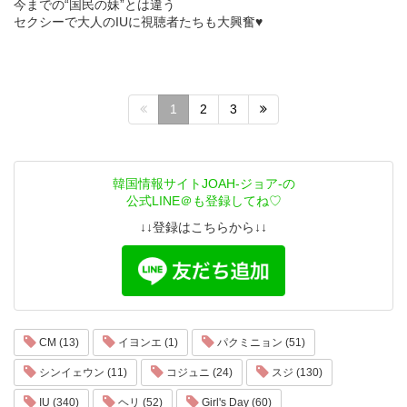
今までの“国民の妹”とは違う
セクシーで大人のIUに視聴者たちも大興奮♥
1
2
3
韓国情報サイトJOAH-ジョア-の
公式LINE＠も登録してね♡
↓↓登録はこちらから↓↓
CM (13)
イヨンエ (1)
パクミニョン (51)
シンイェウン (11)
コジュニ (24)
スジ (130)
IU (340)
ヘリ (52)
Girl's Day (60)