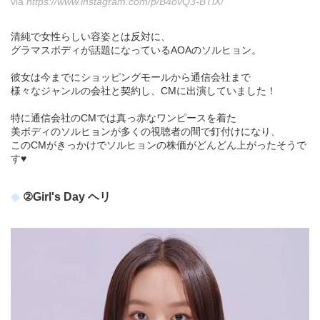
via
https://www.instagram.com/p/B4ovQ3-BTlX/
清純で女性らしい容姿とは反対に、
グラマスボディが話題になっているAOAのソルヒョン。
彼女は今までにショッピングモールから通信会社まで
様々なジャンルの会社と契約し、CMに出演していました！
特に通信会社のCMでは真っ赤なワンピースを着た
美ボディのソルヒョンが多くの視聴者の間で釘付けになり、
このCMがきっかけでソルヒョンの株価がどんどん上がったそうで
す♥
②Girl's Day ヘリ