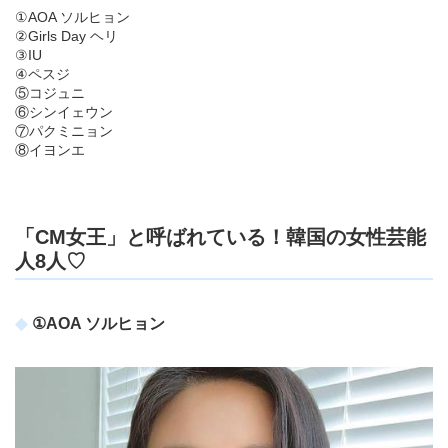
①AOA ソルヒョン
②Girls Day ヘリ
③IU
④ペスジ
⑤コジュニ
⑥シンイェウン
⑦パクミニョン
⑧イヨンエ
「CM女王」と呼ばれている！韓国の女性芸能
人8人♡
①AOA ソルヒョン