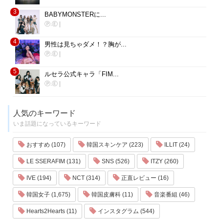
3
BABYMONSTERに...
Ⓟ.Ⓔ
|
4
男性は見ちゃダメ！？胸が...
Ⓟ.Ⓔ
|
5
ルセラ公式キャラ「FIM...
Ⓟ.Ⓔ
|
人気のキーワード
いま話題になっているキーワード
おすすめ (107)
韓国スキンケア (223)
ILLIT (24)
LE SSERAFIM (131)
SNS (526)
ITZY (260)
IVE (194)
NCT (314)
正直レビュー (16)
韓国女子 (1,675)
韓国皮膚科 (11)
音楽番組 (46)
Hearts2Hearts (11)
インスタグラム (544)