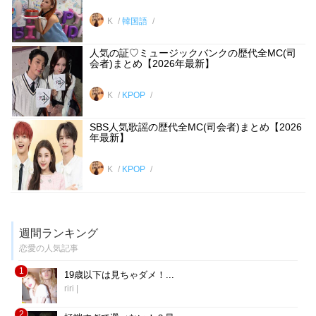
K
韓国語
人気の証♡ミュージックバンクの歴代全MC(司
会者)まとめ【2026年最新】
K
KPOP
SBS人気歌謡の歴代全MC(司会者)まとめ【2026
年最新】
K
KPOP
週間ランキング
恋愛の人気記事
1
19歳以下は見ちゃダメ！...
riri
|
2