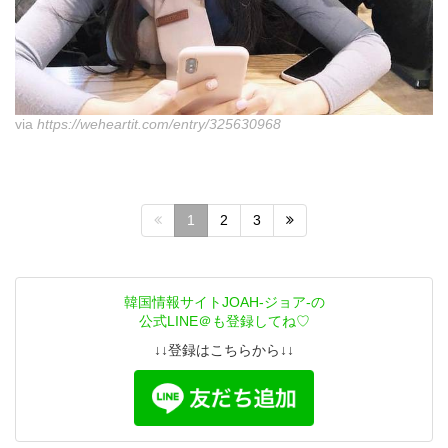
via
https://weheartit.com/entry/325630968
1
2
3
韓国情報サイトJOAH-ジョア-の
公式LINE＠も登録してね♡
↓↓登録はこちらから↓↓