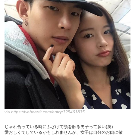
via
https://weheartit.com/entry/325461835
じゃれ合っている時にふざけて顎を触る男子って多い(笑)
愛おしくてしているかもしれませんが、女子は自分のお肉に敏