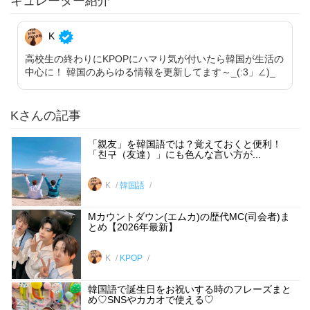
キュレーター紹介
K
高校生の終わりにKPOPにハマり気が付いたら韓国が生活の
中心に！ 韓国のあらゆる情報を更新してます～_(:3」∠)_
Kさんの記事
「親友」を韓国語では？覚えておくと便利！
「친구（友達）」にも色んな言い方が...
K
韓国語
Mカウントダウン(エムカ)の歴代MC(司会者)ま
とめ【2026年最新】
K
KPOP
韓国語で誕生日をお祝いする時のフレーズまと
め♡SNSやカカオで使える♡