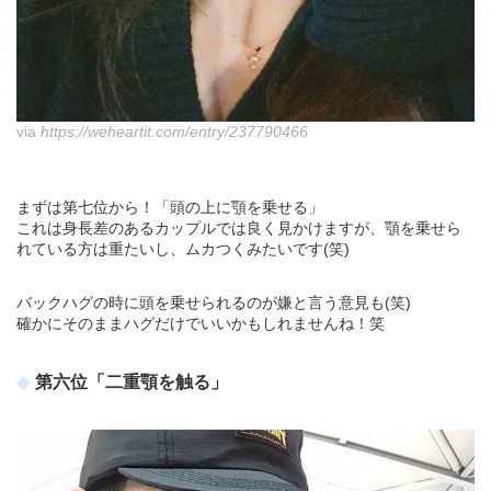
via
https://weheartit.com/entry/237790466
まずは第七位から！「頭の上に顎を乗せる」
これは身長差のあるカップルでは良く見かけますが、顎を乗せら
れている方は重たいし、ムカつくみたいです(笑)
バックハグの時に頭を乗せられるのが嫌と言う意見も(笑)
確かにそのままハグだけでいいかもしれませんね！笑
第六位「二重顎を触る」