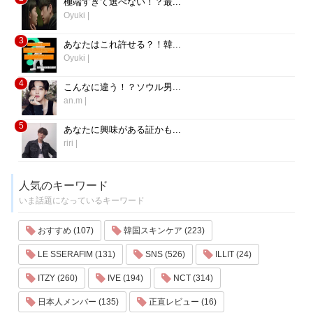
極端すぎて選べない！？最...
Oyuki
|
3
あなたはこれ許せる？！韓...
Oyuki
|
4
こんなに違う！？ソウル男...
an.m
|
5
あなたに興味がある証かも...
riri
|
人気のキーワード
いま話題になっているキーワード
おすすめ (107)
韓国スキンケア (223)
LE SSERAFIM (131)
SNS (526)
ILLIT (24)
ITZY (260)
IVE (194)
NCT (314)
日本人メンバー (135)
正直レビュー (16)