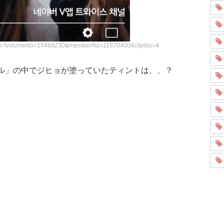
ew.nhn?volumeNo=15469230&memberNo=11670400&clipNo=4
ネル」の中でジヒョが塗っていたティントは、、？