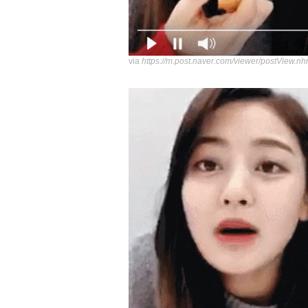
via
https://m.post.naver.com/viewer/postVi