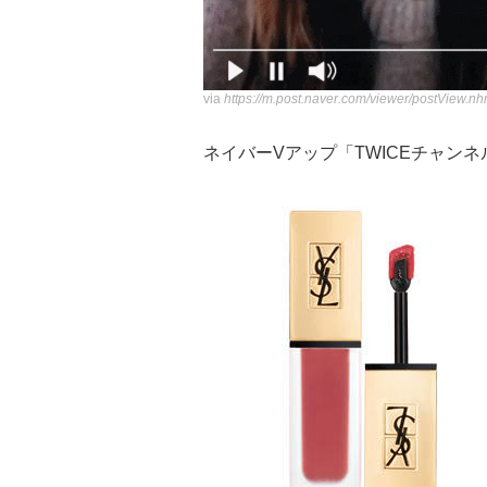
via
https://m.post.naver.com/viewer/postVi
ネイバーVアップ「TWICEチャン