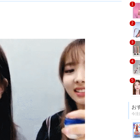
1
2
3
4
5
お
今注