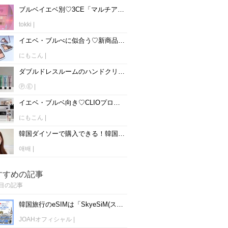
ブルベイエベ別♡3CE「マルチアイカラーパレット」全13種類を紹介♡
tokki
|
イエベ・ブルべに似合う♡新商品！！CLIOエッセンシャルシャドウタップをパーソナルカラー別でご紹介♡
にもこん
|
ダブルドレスルームのハンドクリーム全10種類♡匂いは？どこで売ってる？
Ⓟ.Ⓔ
|
イエベ・ブルベ向き♡CLIOプロアイパレットエアーの全15種類をパーソナルカラー別で紹介♡
にもこん
|
韓国ダイソーで購入できる！韓国コンシーラーの正直レビュー7選♡
애배
|
すすめの記事
目の記事
韓国旅行のeSIMは「SkyeSiM(スカイイーシム)」！1日単位で最安値380円から利用可能！
JOAHオフィシャル
|