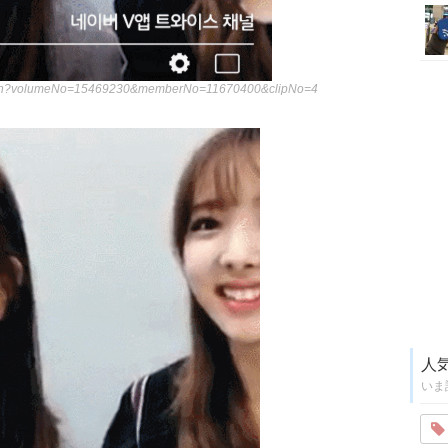
ew.nhn?volumeNo=15469230&memberNo=11670400&clipNo=4
人
いま