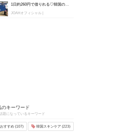
1日約260円で借りれる♡韓国のWiFiレンタルおすすめ「WiFi弁当(WiFi Dosirak)」
JOAHオフィシャル
|
気のキーワード
話題になっているキーワード
おすすめ (107)
韓国スキンケア (223)