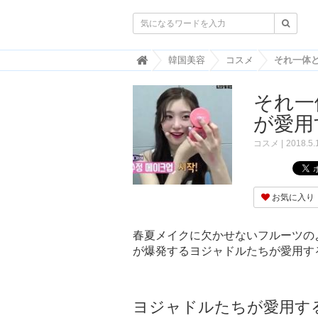

韓
韓国美容
コスメ
国
ト
それ一
レ
ン
が愛用
ド
情
コスメ
2018.5.
報
・
韓
国
お気に入り
ま
と
め
春夏メイクに欠かせないフルーツの
が爆発するヨジャドルたちが愛用す
J
O
A
H
-
ヨジャドルたちが愛用す
ジ