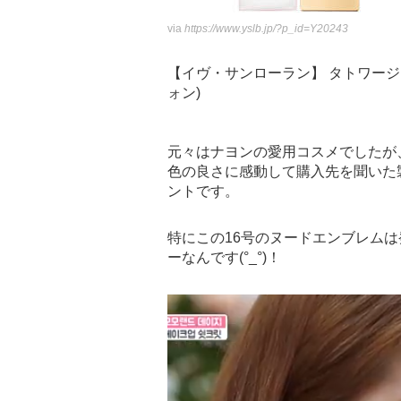
via
https://www.yslb.jp/?p_id=Y20243
【イヴ・サンローラン】 タトワージュ ク
ォン)
元々はナヨンの愛用コスメでしたが
色の良さに感動して購入先を聞いた
ントです。
特にこの16号のヌードエンブレム
ーなんです(°_°)！