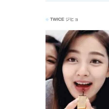
ョ
ア
-
TWICE ジヒョ