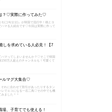
は？♡実際に作ってみた♡
モ(그릭모모)』が韓国で流行中！桃とヨ
でハマる人続出です♡今回は実際に作って
・癒しを求めている人必見！【7
てハマってしまいませんか？♡そこで韓国
数150万人超えのチャンネルも！可愛くて
ールマグ大集合♡
国！それに合わせて割引があったりするタン
ャレでエコになる一石二鳥♡その中でも機
てみました＾＾
職場、子育てでも使える！