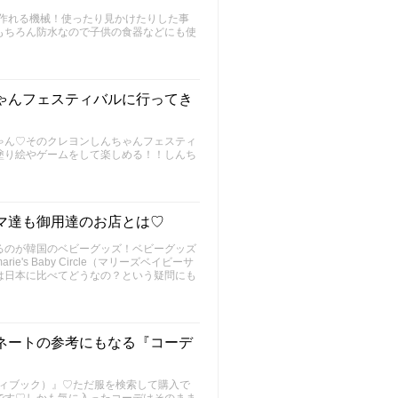
が作れる機械！使ったり見かけたりした事
もちろん防水なので子供の食器などにも使
ゃんフェスティバルに行ってき
ゃん♡そのクレヨンしんちゃんフェスティ
塗り絵やゲームをして楽しめる！！しんち
マ達も御用達のお店とは♡
るのが韓国のベビーグッズ！ベビーグッズ
s Baby Circle（マリーズベイビーサ
は日本に比べてどうなの？という疑問にも
ネートの参考にもなる『コーデ
ーディブック）』♡ただ服を検索して購入で