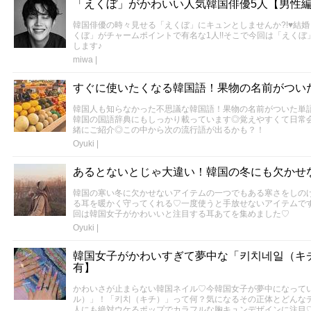
「えくぼ」がかわいい人気韓国俳優5人【男性
韓国俳優の時々見せる「えくぼ」にキュンとしませんか?!♥結
くぼ」がチャームポイントで有名な1人!!そこで今回は「えくぼ
します♪
miwa
|
すぐに使いたくなる韓国語！果物の名前がつい
韓国人も知らなかった不思議な韓国語！果物の名前がついた単
韓国の国語辞典にもしっかり載っています◎覚えやすくて日常
緒にご紹介◎この中から次の流行語が出るかも？！
Oyuki
|
あるとないとじゃ大違い！韓国の冬にも欠かせ
韓国の寒い冬に欠かせないアイテムの一つでもある寒さをしの
る耳を暖かく守ってくれる♡一度使うと手放せないアイテムで
回は韓国女子がかわいいと注目する耳あてを集めました♡
Oyuki
|
韓国女子がかわいすぎて夢中な「키치네일（キ
有】
かわいさが止まらない韓国ネイル♡今韓国女子が夢中になって
ル）」！「키치（キチ）」って何？気になるその正体とどんな
人にも絶対ウケるポップでカラフルな胸キュンデザインに注目