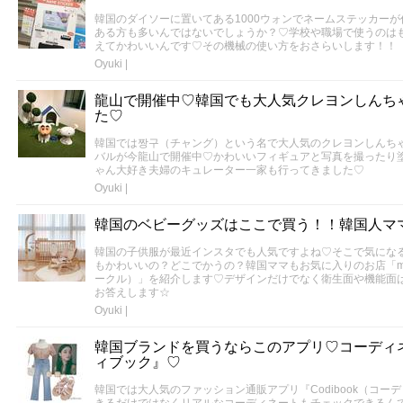
韓国のダイソーに置いてある1000ウォンでネームステッカー
ある方も多いんではないでしょうか？♡学校や職場で使うのは
えてかわいいんです♡その機械の使い方をおさらいします！！
Oyuki
|
龍山で開催中♡韓国でも大人気クレヨンしんち
た♡
韓国では짱구（チャング）という名で大人気のクレヨンしんち
バルが今龍山で開催中♡かわいいフィギュアと写真を撮ったり
ゃん大好き夫婦のキュレーター一家も行ってきました♡
Oyuki
|
韓国のベビーグッズはここで買う！！韓国人マ
韓国の子供服が最近インスタでも人気ですよね♡そこで気にな
もかわいいの？どこでかうの？韓国ママもお気に入りのお店「marie'
ークル）」を紹介します♡デザインだけでなく衛生面や機能面
お答えします☆
Oyuki
|
韓国ブランドを買うならこのアプリ♡コーディ
ィブック』♡
韓国では大人気のファッション通販アプリ『Codibook（コ