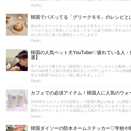
Oyuki
|
韓国でバズってる「グリークモモ」のレシピと
桃の中にグリークヨーグルトを入れて作るスイーツ『グリークモ
ーグルトなんて美味しいに決まってる♡お家で簡単に作れるの
みた作り方と食べた感想をシェアします◎
Oyuki
|
韓国の人気ペット犬YouTuber♡疲れている人
選】
見てるだけで癒される♡絶対的にかわいいワンちゃんの動画っ
YouTube界で人気の犬達を集めました◎中にはチャンネル登録
笑える動画でみなさん一緒に癒されましょう♡
Oyuki
|
カフェでの必須アイテム！韓国人に人気のウォ
2018年からカフェでの1回用カップ使用の廃止が始まった韓
ブラーやウォールマグを持ち込む韓国人が増えています♡オシ
能性もデザインもイケてる韓国人に人気のウォールマグを集め
Oyuki
|
韓国ダイソーの防水ネームステッカー♡学校や