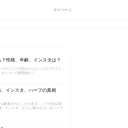
マイページ
ナム？性格、年齢、インスタは？
ーンズ)ハニ♡今回はそんなハニのプロフィ
スタについて徹底紹介！
性格、インスタ、ハーフの真相
所から解雇されたことがある…！？今回は彼
優、インスタ、さらに噂されているハーフ