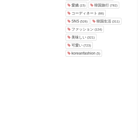
ョ
愛嬌
韓国旅行
(15)
(782)
ア
コーディネート
(66)
-
SNS
韓国生活
(526)
(311)
ファッション
(124)
美味しい
(321)
可愛い
(723)
koreanfashion
(5)