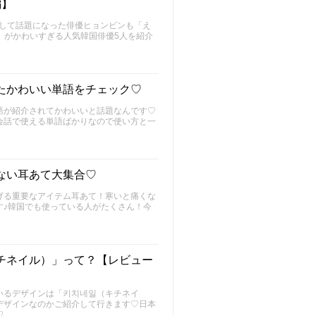
編】
婚して話題になった俳優ヒョンビンも「え
」がかわいすぎる人気韓国俳優5人を紹介
たかわいい単語をチェック♡
語が紹介されてかわいいと話題なんです♡
会話で使える単語ばかりなので使い方と一
ない耳あて大集合♡
げる重要なアイテム耳あて！寒いと痛くな
す♪韓国でも使っている人がたくさん！今
チネイル）」って？【レビュー
いるデザインは「키치네일（キチネイ
デザインなのかご紹介して行きます♡日本
♡