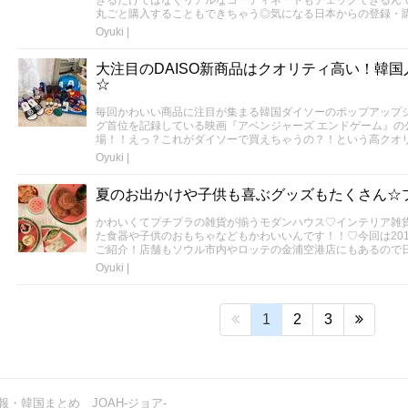
きるだけではなくリアルなコーディネートもチェックできるん
丸ごと購入することもできちゃう◎気になる日本からの登録・
Oyuki
|
大注目のDAISO新商品はクオリティ高い！韓国
☆
毎回かわいい商品に注目が集まる韓国ダイソーのポップアップ
グ首位を記録している映画『アベンジャーズ エンドゲーム』の公
場！！えっ？これがダイソーで買えちゃうの？！という高クオ
Oyuki
|
夏のお出かけや子供も喜ぶグッズもたくさん☆
かわいくてプチプラの雑貨が揃うモダンハウス♡インテリア雑
た食器や子供のおもちゃなどもかわいいんです！！♡今回は20
ご紹介！店舗もソウル市内やロッテの金浦空港店にもあるので
Oyuki
|
1
2
3
・韓国まとめ JOAH-ジョア-