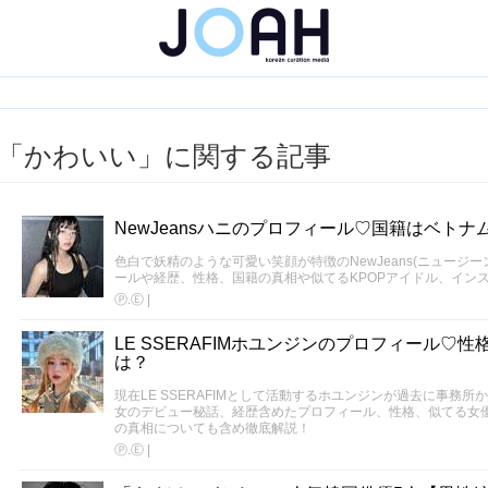
「かわいい」に関する記事
NewJeansハニのプロフィール♡国籍はベト
色白で妖精のような可愛い笑顔が特徴のNewJeans(ニュージ
ールや経歴、性格、国籍の真相や似てるKPOPアイドル、イン
Ⓟ.Ⓔ
|
LE SSERAFIMホユンジンのプロフィール♡
は？
現在LE SSERAFIMとして活動するホユンジンが過去に事務
女のデビュー秘話、経歴含めたプロフィール、性格、似てる女
の真相についても含め徹底解説！
Ⓟ.Ⓔ
|