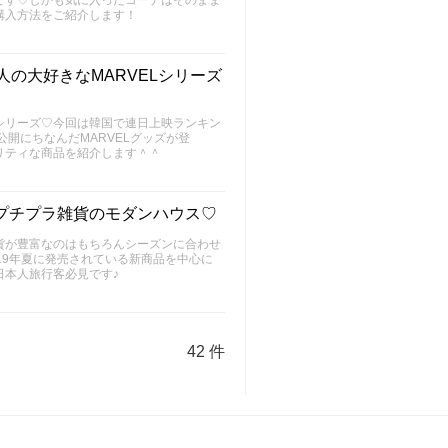
です♡しかも気に入ったコーデはそのまま
購入方法をご紹介します！
人の大好きなMARVELシリーズ
シリーズ♡今回は韓国で連日上映ランキン
開にちなんだMARVELグッズが登
リティな商品を紹介します＾＾
プチプラ雑貨のモダンハウス♡
貨が豊富なのはもちろんシーズンに合わせ
19年夏に発売されている新商品を中心に
日本人旅行客必見です♪
42 件