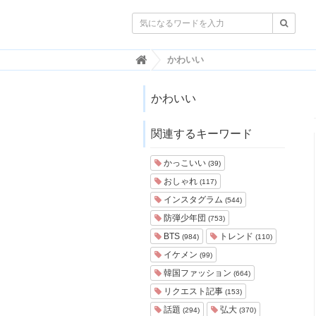

韓
かわいい
国
ト
レ
かわいい
ン
ド
関連するキーワード
情
報
・
かっこいい
(39)
韓
おしゃれ
(117)
国
ま
インスタグラム
(544)
と
防弾少年団
(753)
め
BTS
トレンド
(984)
(110)
J
イケメン
(99)
O
韓国ファッション
A
(664)
H
リクエスト記事
(153)
-
話題
弘大
(294)
(370)
ジ