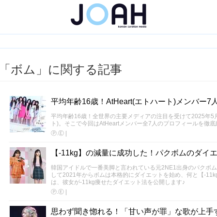
「ボム」に関する記事
平均年齢16歳！AtHeart(エトハート)メンバ
平均年齢16歳！全世界の主要メディアの注目を受けて2025年5月に
ト)。そこで今回はAtHeartメンバー全7人のプロフィールを徹
Ⓟ.Ⓔ
|
【-11kg】の減量に成功した！パクボムのダイ
韓国アイドルで一番美脚と言われている元2NE1出身のパクボ
して2021年からボムは本格的にダイエットを始め、何と【-11
は、彼女が-11kg痩せたダイエット法を公開します♪
Ⓟ.Ⓔ
|
思わず聞き惚れる！「甘い声が罪」な歌が上手す