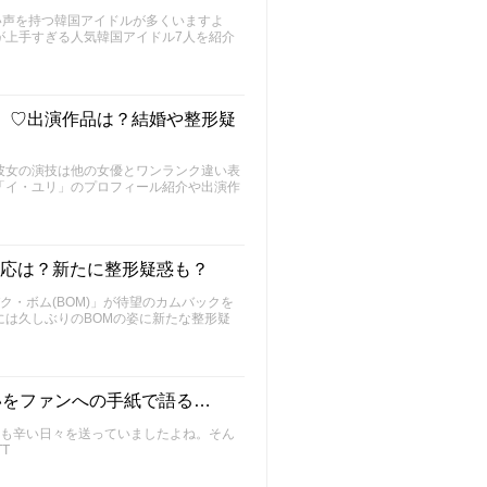
い声を持つ韓国アイドルが多くいますよ
が上手すぎる人気韓国アイドル7人を紹介
」♡出演作品は？結婚や整形疑
彼女の演技は他の女優とワンランク違い表
「イ・ユリ」のプロフィール紹介や出演作
反応は？新たに整形疑惑も？
ク・ボム(BOM)」が待望のカムバックを
は久しぶりのBOMの姿に新たな整形疑
いをファンへの手紙で語る…
ンも辛い日々を送っていましたよね。そん
T