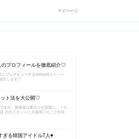
マイページ
ー7人のプロフィールを徹底紹介♡
プレデビューするAtHeart(エトハー
底紹介します♡
エット法を大公開♡
ムですが、解散後は劇太りが話題に…！そ
kg】のダイエットに大成功♡そこで今回
ぎる韓国アイドル7人♥