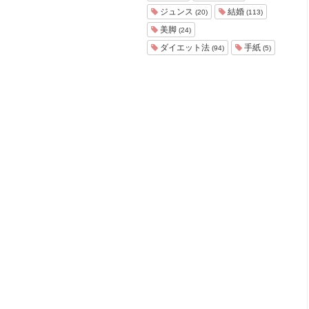
ョ
ジュンス
結婚
(20)
(113)
ア
美脚
(24)
-
ダイエット法
手紙
(94)
(5)