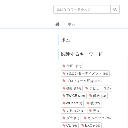

韓
ボム
国
ト
レ
ボム
ン
ド
関連するキーワード
情
報
・
2NE1
(58)
韓
YGエンターテイメント
(86)
国
ま
プロフィール紹介
(679)
と
整形
デビュー
(144)
(113)
め
TWICE
解散
(789)
(24)
J
AtHeart
歌
(1)
(37)
O
ナヒョン
声
A
(1)
(7)
H
ダラ
カムバック
(16)
(78)
-
CL
EXO
(26)
(456)
ジ