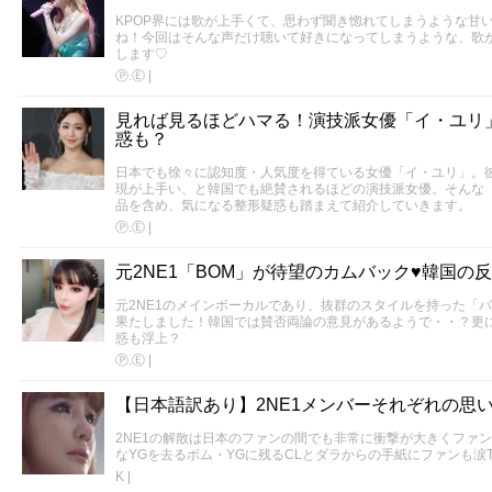
KPOP界には歌が上手くて、思わず聞き惚れてしまうような甘
ね！今回はそんな声だけ聴いて好きになってしまうような、歌
します♡
Ⓟ.Ⓔ
|
見れば見るほどハマる！演技派女優「イ・ユリ
惑も？
日本でも徐々に認知度・人気度を得ている女優「イ・ユリ」。
現が上手い、と韓国でも絶賛されるほどの演技派女優。そんな
品を含め、気になる整形疑惑も踏まえて紹介していきます。
Ⓟ.Ⓔ
|
元2NE1「BOM」が待望のカムバック♥韓国の
元2NE1のメインボーカルであり、抜群のスタイルを持った「パ
果たしました！韓国では賛否両論の意見があるようで・・？更に
惑も浮上？
Ⓟ.Ⓔ
|
【日本語訳あり】2NE1メンバーそれぞれの思
2NE1の解散は日本のファンの間でも非常に衝撃が大きくファ
なYGを去るボム・YGに残るCLとダラからの手紙にファンも涙T
K
|