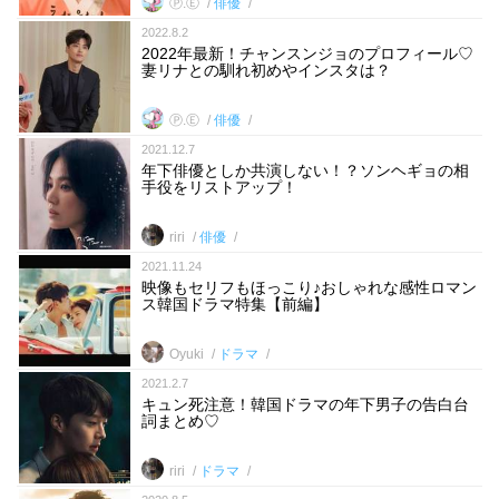
Ⓟ.Ⓔ
俳優
2022.8.2
2022年最新！チャンスンジョのプロフィール♡
妻リナとの馴れ初めやインスタは？
Ⓟ.Ⓔ
俳優
2021.12.7
年下俳優としか共演しない！？ソンヘギョの相
手役をリストアップ！
riri
俳優
2021.11.24
映像もセリフもほっこり♪おしゃれな感性ロマン
ス韓国ドラマ特集【前編】
Oyuki
ドラマ
2021.2.7
キュン死注意！韓国ドラマの年下男子の告白台
詞まとめ♡
riri
ドラマ