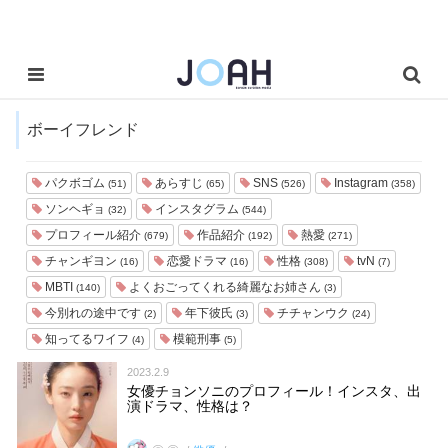
ボーイフレンド
パクボゴム
あらすじ
SNS
Instagram
(51)
(65)
(526)
(358)
ソンヘギョ
インスタグラム
(32)
(544)
プロフィール紹介
作品紹介
熱愛
(679)
(192)
(271)
チャンギヨン
恋愛ドラマ
性格
tvN
(16)
(16)
(308)
(7)
MBTI
よくおごってくれる綺麗なお姉さん
(140)
(3)
今別れの途中です
年下彼氏
チチャンウク
(2)
(3)
(24)
知ってるワイフ
模範刑事
(4)
(5)
2023.2.9
女優チョンソニのプロフィール！インスタ、出
演ドラマ、性格は？