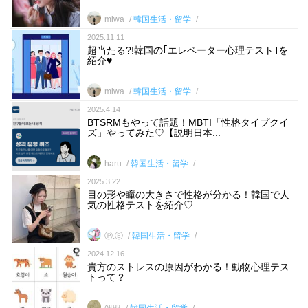
miwa
韓国生活・留学
2025.11.11
超当たる?!韓国の｢エレベーター心理テスト｣を
紹介♥
miwa
韓国生活・留学
2025.4.14
BTSRMもやって話題！MBTI「性格タイプクイ
ズ」やってみた♡【説明日本...
haru
韓国生活・留学
2025.3.22
目の形や瞳の大きさで性格が分かる！韓国で人
気の性格テストを紹介♡
Ⓟ.Ⓔ
韓国生活・留学
2024.12.16
貴方のストレスの原因がわかる！動物心理テス
トって？