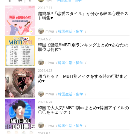
애배
韓国生活・留学
2024.7.17
超簡単!!『恋愛スタイル』が分かる韓国心理テス
ト特集♥
miwa
韓国生活・留学
2024.5.25
韓国で話題!!MBTI別ランキングまとめ♥あなたの
順位は何位?
miwa
韓国生活・留学
2024.4.17
超当たる？！MBTI別メイクをする時の行動まと
め♥
miwa
韓国生活・留学
2022.6.24
韓国で大人気!!MBTI別○○まとめ♥韓国アイドルの
〇〇をチェック！
miwa
韓国生活・留学
2022.6.1