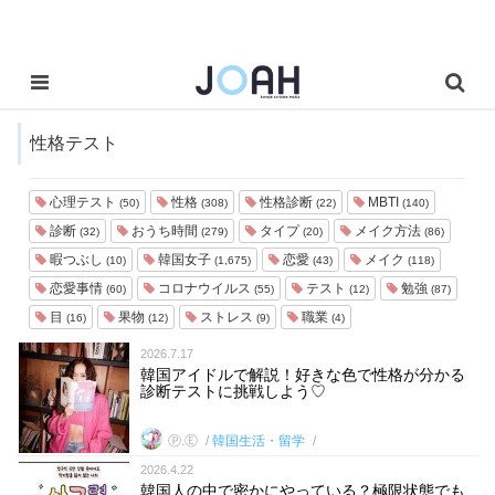
性格テスト
心理テスト
性格
性格診断
MBTI
(50)
(308)
(22)
(140)
診断
おうち時間
タイプ
メイク方法
(32)
(279)
(20)
(86)
暇つぶし
韓国女子
恋愛
メイク
(10)
(1,675)
(43)
(118)
恋愛事情
コロナウイルス
テスト
勉強
(60)
(55)
(12)
(87)
目
果物
ストレス
職業
(16)
(12)
(9)
(4)
2026.7.17
韓国アイドルで解説！好きな色で性格が分かる
診断テストに挑戦しよう♡
Ⓟ.Ⓔ
韓国生活・留学
2026.4.22
韓国人の中で密かにやっている？極限状態でも