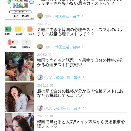
ラッキーさを失わない思考力テストって？
애배
韓国生活・留学
2026.2.23
気軽にできる韓国の心理テスト♡スマホのバッ
テリー残量心理テストって？？
애배
韓国生活・留学
2026.2.20
韓国で当たると話題！？果物で自分の性格が分
かる心理テストに挑戦♡
Ⓟ.Ⓔ
韓国生活・留学
2025.11.30
唇の形で自分の性格が分かる！性格テストにあ
なたも挑戦してみよう♡
Ⓟ.Ⓔ
韓国生活・留学
2025.11.18
韓国で当たると人気‼︎メイク方法から見る欲求心
理テスト♡