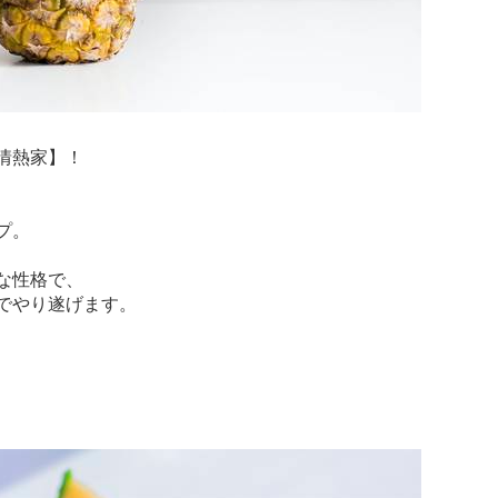
情熱家】！
プ。
な性格で、
でやり遂げます。