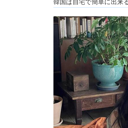
韓国は自宅で簡単に出来
ョ
ア
-