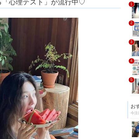
る「心理テスト」が流行中♡
1
2
3
4
5
お
今注