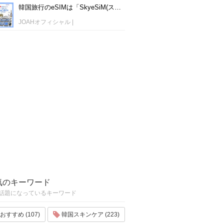
韓国旅行のeSIMは「SkyeSiM(スカイイーシム)」！1日単位で最安値380円から利用可能！
JOAHオフィシャル
|
気のキーワード
話題になっているキーワード
おすすめ (107)
韓国スキンケア (223)