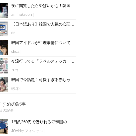
夜に閲覧したらやばいかも！韓国で超有名な心霊スポット5選！
annhaksoon
|
【日本語あり】韓国で人気の心理テストサイトまとめ♡
riri
|
韓国アイドルが生理事情について赤裸々に語る！
choa
|
今流行ってる「ラベルステッカーテスト(라벨스티커 테스트)」質問日本語翻訳付きで紹介！
ユコ
|
韓国で今話題！可愛すぎる赤ちゃんキッズ6人♡
Ⓟ.Ⓔ
|
すすめの記事
目の記事
1日約260円で借りれる♡韓国のWiFiレンタルおすすめ「WiFi弁当(WiFi Dosirak)」
JOAHオフィシャル
|