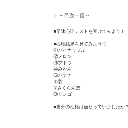
～目次一覧～
■早速心理テストを受けてみよう！
■心理結果を見てみよう♡
①パイナップル
②メロン
③ブドウ
④みかん
⑤バナナ
⑥梨
⑦さくらんぼ
⑧リンゴ
■自分の性格は当たっていましたか