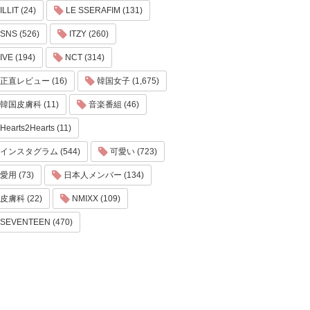
ILLIT (24)
LE SSERAFIM (131)
SNS (526)
ITZY (260)
IVE (194)
NCT (314)
正直レビュー (16)
韓国女子 (1,675)
韓国皮膚科 (11)
音楽番組 (46)
Hearts2Hearts (11)
インスタグラム (544)
可愛い (723)
愛用 (73)
日本人メンバー (134)
皮膚科 (22)
NMIXX (109)
SEVENTEEN (470)