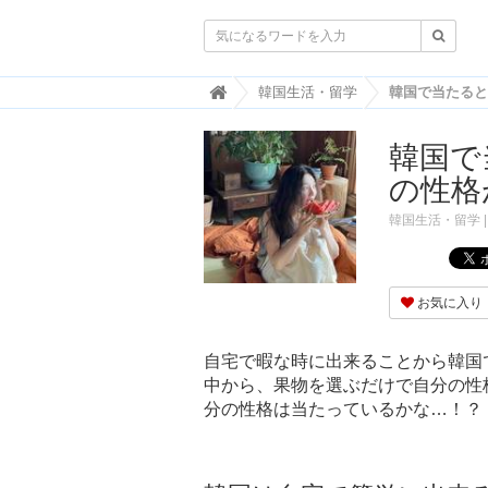

韓
韓国生活・留学
国
ト
韓国で
レ
ン
の性格
ド
情
韓国生活・留学
報
・
韓
国
お気に入り
ま
と
め
自宅で暇な時に出来ることから韓国
中から、果物を選ぶだけで自分の性
J
O
分の性格は当たっているかな…！？
A
H
-
ジ