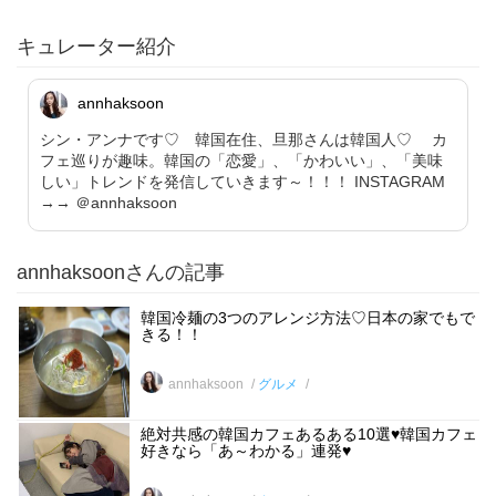
キュレーター紹介
annhaksoon
シン・アンナです♡ 韓国在住、旦那さんは韓国人♡ カ
フェ巡りが趣味。韓国の「恋愛」、「かわいい」、「美味
しい」トレンドを発信していきます～！！！ INSTAGRAM
→→ ＠annhaksoon
annhaksoonさんの記事
韓国冷麺の3つのアレンジ方法♡日本の家でもで
きる！！
annhaksoon
グルメ
絶対共感の韓国カフェあるある10選♥韓国カフェ
好きなら「あ～わかる」連発♥