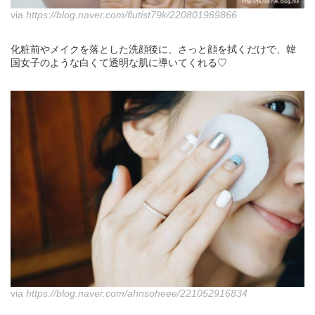
via
https://blog.naver.com/flutist79k/220801969866
化粧前やメイクを落とした洗顔後に、さっと顔を拭くだけで、韓
国女子のような白くて透明な肌に導いてくれる♡
via
https://blog.naver.com/ahnsoheee/221052916834