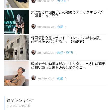
annhaksoon
カフェ
気になる韓国男子との連絡でチェックするべき
「막톡」って!?♡
annhaksoon
恋愛
韓国最恐心霊スポット「コンジアム精神病院」
の廃墟がヤバすぎる…。【画像有】
annhaksoon
旅行・Wi-Fi
韓国男子に効果抜群な「ミルタン」♥それは確実
に狙い撃ち出来る必殺恋愛テクニ...
annhaksoon
恋愛
週間ランキング
コスメの人気記事