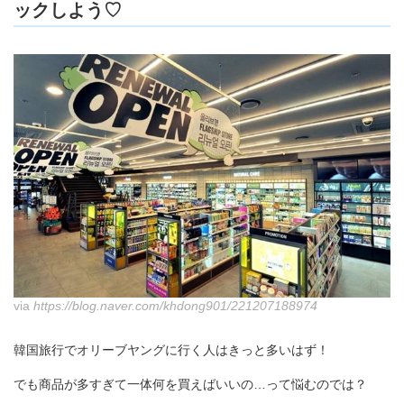
ックしよう♡
via
https://blog.naver.com/khdong901/221207188974
韓国旅行でオリーブヤングに行く人はきっと多いはず！
でも商品が多すぎて一体何を買えばいいの…って悩むのでは？