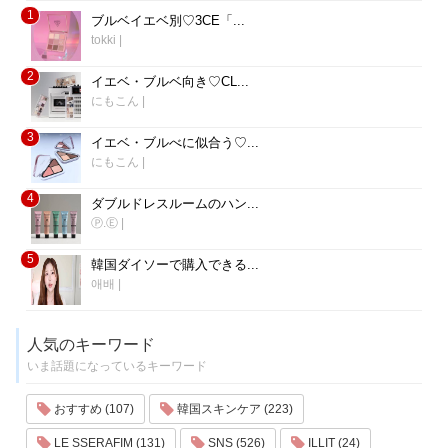
1
ブルベイエベ別♡3CE「...
tokki
|
2
イエベ・ブルベ向き♡CL...
にもこん
|
3
イエベ・ブルべに似合う♡...
にもこん
|
4
ダブルドレスルームのハン...
Ⓟ.Ⓔ
|
5
韓国ダイソーで購入できる...
애배
|
人気のキーワード
いま話題になっているキーワード
おすすめ (107)
韓国スキンケア (223)
LE SSERAFIM (131)
SNS (526)
ILLIT (24)