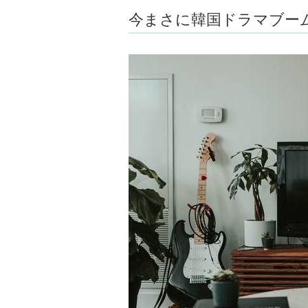
ョ
今まさに韓国ドラマブー
ア
-