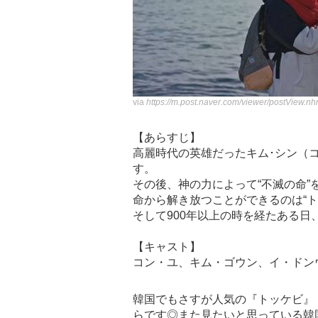
via
https://m.post.naver.com/viewer/postV
【あらすじ】
高麗時代の英雄だったキム･シン（
す。
その後、神の力によって“不滅の命”
命から解き放つことができるのは“
そして900年以上の時を経たある日
【キャスト】
コン・ユ、キム・ゴウン、イ・ドン
韓国でもさすが人気の『トッケビ』
らです◎また見たいと思っている韓