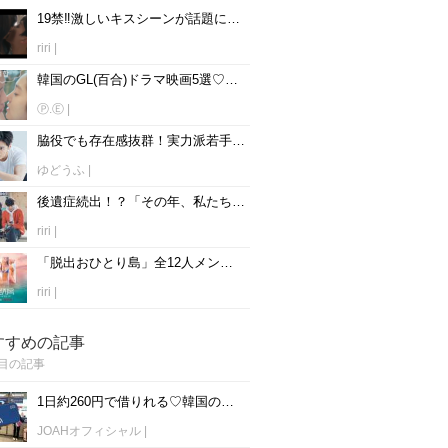
19禁‼︎激しいキスシーンが話題になった韓国ドラマ5選
riri
|
韓国のGL(百合)ドラマ映画5選♡女性同士の恋愛や友情は厚い！
Ⓟ.Ⓔ
|
脇役でも存在感抜群！実力派若手韓国俳優4選
ゆどうふ
|
後遺症続出！？「その年、私たちは」のタイトルに出てくる15の映画
riri
|
「脱出おひとり島」全12人メンバーの職業年齢や身長、インスタ徹底解剖！
riri
|
すすめの記事
目の記事
1日約260円で借りれる♡韓国のWiFiレンタルおすすめ「WiFi弁当(WiFi Dosirak)」
JOAHオフィシャル
|