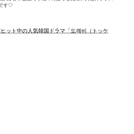
です♡
大ヒット中の人気韓国ドラマ「도깨비（トッケ