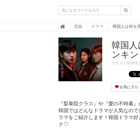

韓
芸能
ドラマ
国
ト
韓国人は
レ
ン
ンキン
ド
情
ドラマ
2020.6.
報
・
韓
国
お気に入り
ま
と
め
『梨泰院クラス』や『愛の不時着』
韓国ではどんなドラマが人気なのでしょ
J
O
ラマをご紹介します！韓国ドラマ好
A
ク♡
H
-
ジ