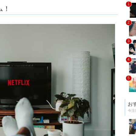
1
ム！
2
3
4
5
お
今注