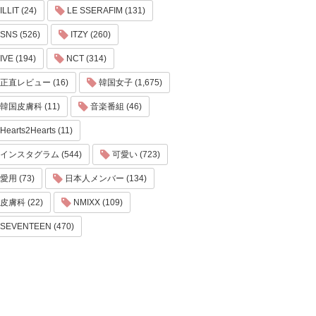
ILLIT (24)
LE SSERAFIM (131)
SNS (526)
ITZY (260)
IVE (194)
NCT (314)
正直レビュー (16)
韓国女子 (1,675)
韓国皮膚科 (11)
音楽番組 (46)
Hearts2Hearts (11)
インスタグラム (544)
可愛い (723)
愛用 (73)
日本人メンバー (134)
皮膚科 (22)
NMIXX (109)
SEVENTEEN (470)