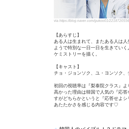
via
https://blog.naver.com/gukoo01/221872055
【あらすじ】
ある人は生まれて、またある人は人
ようで特別な一日一日を生きていく
ケミストリーを描く。
【キャスト】
チョ・ジョンソク、ユ・ヨンソク、
初回の視聴率は『梨泰院クラス』よ
高かった理由は韓国で人気の『応答
すがどちらかというと『応答せよシ
あたたかさを感じる内容です♡