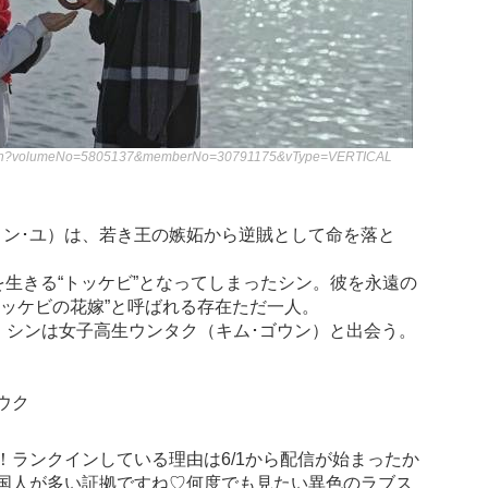
iew.nhn?volumeNo=5805137&memberNo=30791175&vType=VERTICAL
コン･ユ）は、若き王の嫉妬から逆賊として命を落と
を生きる“トッケビ”となってしまったシン。彼を永遠の
トッケビの花嫁”と呼ばれる存在ただ一人。
、シンは女子高生ウンタク（キム･ゴウン）と出会う。
ウク
！ランクインしている理由は6/1から配信が始まったか
国人が多い証拠ですね♡何度でも見たい異色のラブス