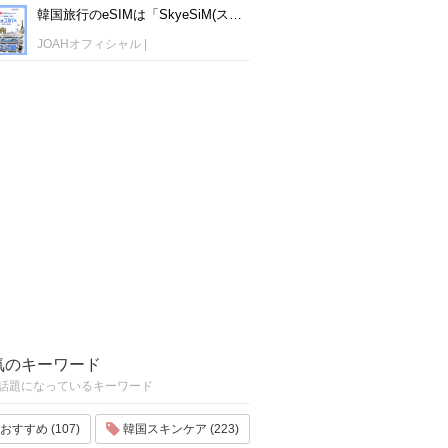
韓国旅行のeSIMは「SkyeSiM(スカイイーシム)」！1日単位で最安値380円から利用可能！
JOAHオフィシャル
|
気のキーワード
話題になっているキーワード
おすすめ (107)
韓国スキンケア (223)