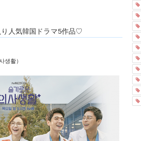
ング入り人気韓国ドラマ5作品♡
사생활）