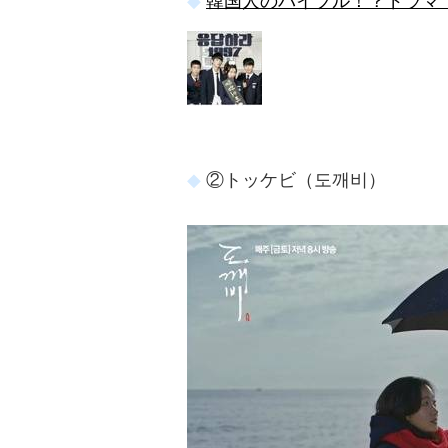
韓国人のバイブル！？ドラマ
②トッケビ（도깨비）