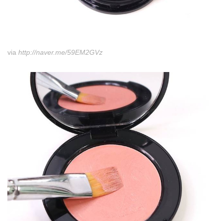
via
http://naver.me/59EM2GVz