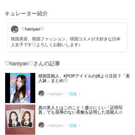
キュレーター紹介
♡haniyan♡
韓国美容、韓国ファッション、韓国コスメが大好きな日本
人女子です♡よろしくお願いします♪
♡haniyan♡さんの記事
韓国芸能人、KPOPアイドルの姉より注目？「美
人妹」まとめ♡
♡haniyan♡
芸能
真の美人とはこのこと！盛りにくい「証明写
真」でも屈辱のない美貌を証明した芸能人☆
♡haniyan♡
芸能