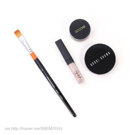
via
http://naver.me/59EM2GVz