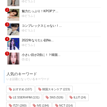
ゆどうふ
|
2
魅力たっぷり！KPOPア...
ゆどうふ
|
3
コンプレックスじゃない！...
ゆどうふ
|
4
2022年なりたい顔No...
ゆどうふ
|
5
小さい目が2倍に！？韓国...
Ⓟ.Ⓔ
|
人気のキーワード
いま話題になっているキーワード
おすすめ (107)
韓国スキンケア (223)
LE SSERAFIM (131)
SNS (526)
ILLIT (24)
ITZY (260)
IVE (194)
NCT (314)