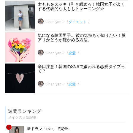
太ももをスッキリ引き締める！韓国女子がよく
する代表的な太ももトレーニング☆
♡haniyan♡
ダイエット
気になる韓国男子... 彼の気持ちが知りたい！脈
アリかどうか確かめる方法。
♡haniyan♡
恋愛
辛口注意！韓国のSNSで嫌われる恋愛タイプっ
て？
♡haniyan♡
恋愛
週間ランキング
メイクの人気記事
1
新ドラマ「eve」で完全...