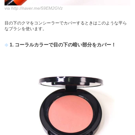
via
http://naver.me/59EM2GVz
目の下のクマをコンシーラーでカバーするときはこのような平ら
なブラシを使います。
1. コーラルカラーで目の下の暗い部分をカバー！