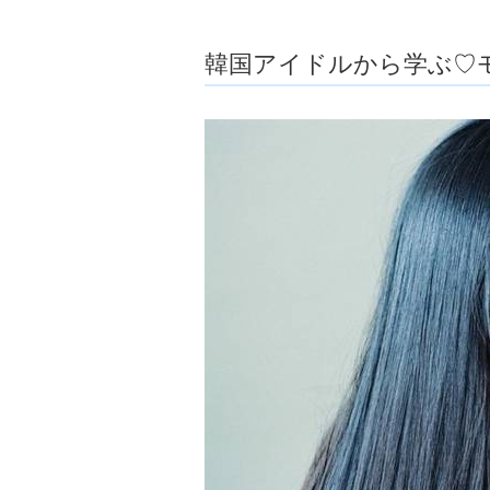
ョ
ア
-
韓国アイドルから学ぶ♡