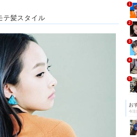
1
モテ髪スタイル
2
3
4
5
お
今注