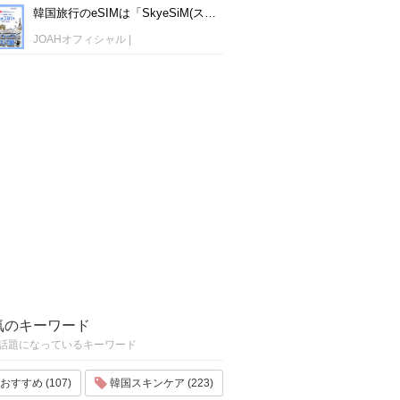
韓国旅行のeSIMは「SkyeSiM(スカイイーシム)」！1日単位で最安値380円から利用可能！
JOAHオフィシャル
|
気のキーワード
話題になっているキーワード
おすすめ (107)
韓国スキンケア (223)