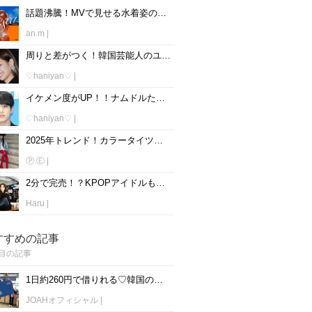
話題沸騰！MVで見せる水着姿の韓国女性アイドル達にみんな釘付け♡
an.m
|
周りと差がつく！韓国芸能人のユニークなピアスゾーンをチェック☆
♡haniyan♡
|
イケメン度がUP！！ナムドルたちが付けてるピアスをチェック♪
♡haniyan♡
|
2025年トレンド！カラータイツを履く韓国アイドルたち♡
Ⓟ.Ⓔ
|
2分で完売！？KPOPアイドルも愛用中コンバース新作「Run Star HIke(ランスターハイク)」が話題！
Haru
|
すすめの記事
目の記事
1日約260円で借りれる♡韓国のWiFiレンタルおすすめ「WiFi弁当(WiFi Dosirak)」
JOAHオフィシャル
|