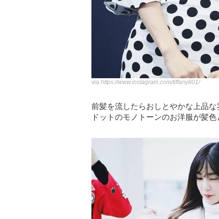
via
https://www.instagram.com/tiffany801/
前髪を流したらおしとやかな上品な
ドットのモノトーンのお洋服が髪色