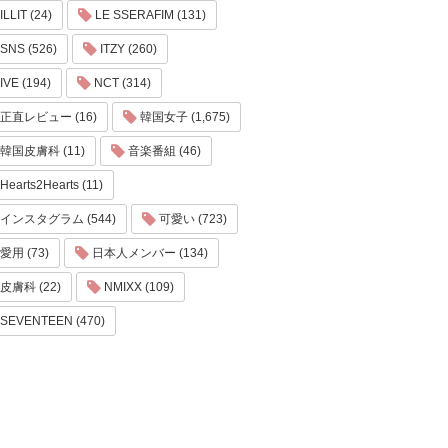
ILLIT (24)
LE SSERAFIM (131)
SNS (526)
ITZY (260)
IVE (194)
NCT (314)
正直レビュー (16)
韓国女子 (1,675)
韓国皮膚科 (11)
音楽番組 (46)
Hearts2Hearts (11)
インスタグラム (544)
可愛い (723)
愛用 (73)
日本人メンバー (134)
皮膚科 (22)
NMIXX (109)
SEVENTEEN (470)