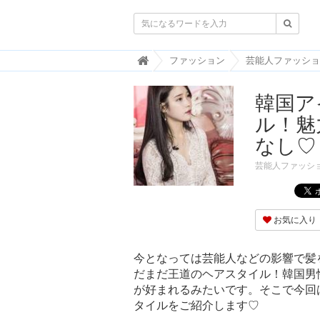

韓
ファッション
芸能人ファッショ
国
ト
韓国ア
レ
ン
ル！魅
ド
情
なし♡
報
・
芸能人ファッシ
韓
国
ま
と
お気に入り
め
J
今となっては芸能人などの影響で髪
O
だまだ王道のヘアスタイル！韓国男
A
が好まれるみたいです。そこで今回
H
-
タイルをご紹介します♡
ジ