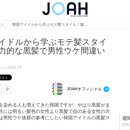
ン
韓国アイドルから学ぶモテ髪スタイル！魅力的な黒髪で男性ウケ間違いなし♡
イドルから学ぶモテ髪スタイ
力的な黒髪で男性ウケ間違い
ョン
2016.3.6
JOAHオフィシャル
0
を染める人も増えてきた韓国ですが、やはり黒髪がま
性には明るい髪色の女性より黒髪で品のある女性の方
は男性ウケ抜群の参考にしたい韓国アイドルの黒髪ス
週
芸能