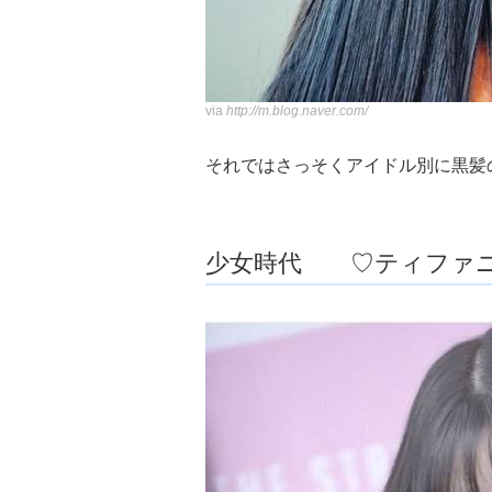
via
http://m.blog.naver.com/
それではさっそくアイドル別に黒髪
少女時代 ♡ティファ