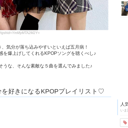
y/?igshid=YmMyMTA2M2Y=
き、気分が落ち込みやすいといえば五月病！
を爆上げしてくれるKPOPソングを聴くべし♪
そうな、そんな素敵な５曲を選んでみました♪
を好きになるKPOPプレイリスト♡
人
いま