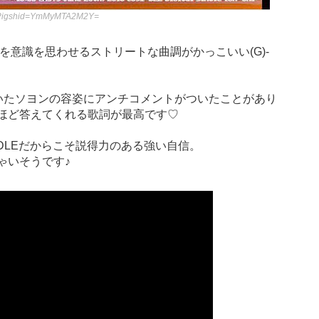
Q/?igshid=YmMyMTA2M2Y=
プを意識を思わせるストリートな曲調がかっこいい(G)-
出演していたソヨンの容姿にアンチコメントがついたことがあり
ほど答えてくれる歌詞が最高です♡
IDLEだからこそ説得力のある強い自信。
ゃいそうです♪