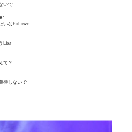
ないで
er
Follower
iar
えて？
期待しないで