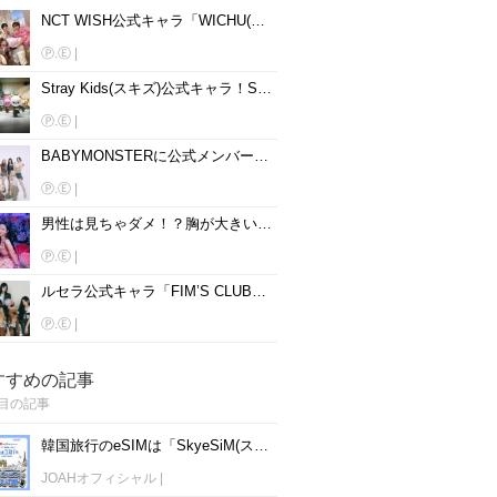
NCT WISH公式キャラ「WICHU(ウィチュ)」！名前、読み方、動物を大公開♡
Ⓟ.Ⓔ
|
Stray Kids(スキズ)公式キャラ！SKZOOの名前、読み方、動物を大公開♡
Ⓟ.Ⓔ
|
BABYMONSTERに公式メンバーカラーはある？メンバー別に紹介♡
Ⓟ.Ⓔ
|
男性は見ちゃダメ！？胸が大きいと話題の韓国女性アイドル15人を紹介♡
Ⓟ.Ⓔ
|
ルセラ公式キャラ「FIM’S CLUB」！名前、読み方、動物を大公開♡
Ⓟ.Ⓔ
|
すすめの記事
目の記事
韓国旅行のeSIMは「SkyeSiM(スカイイーシム)」！1日単位で最安値380円から利用可能！
JOAHオフィシャル
|