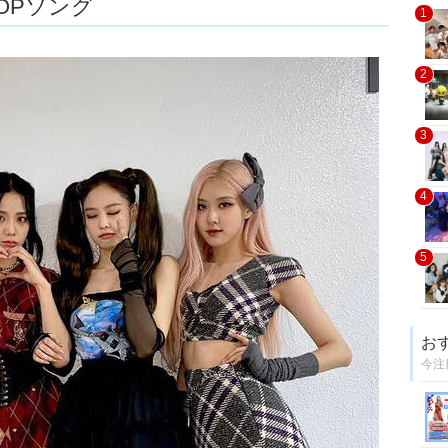
OPソング
1
2
3
4
5
お
今注