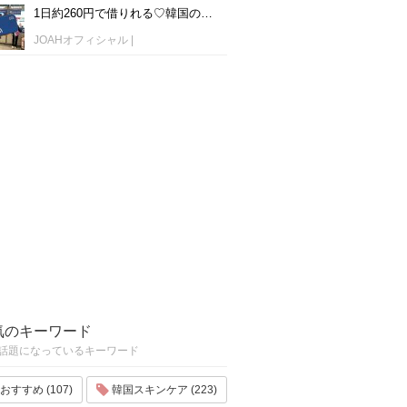
1日約260円で借りれる♡韓国のWiFiレンタルおすすめ「WiFi弁当(WiFi Dosirak)」
JOAHオフィシャル
|
気のキーワード
話題になっているキーワード
おすすめ (107)
韓国スキンケア (223)