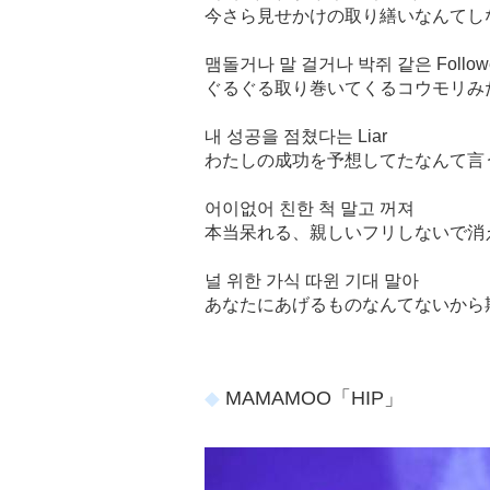
今さら見せかけの取り繕いなんてし
맴돌거나 말 걸거나 박쥐 같은 Follow
ぐるぐる取り巻いてくるコウモリみたいな
내 성공을 점쳤다는 Liar
わたしの成功を予想してたなんて言うL
어이없어 친한 척 말고 꺼져
本当呆れる、親しいフリしないで消
널 위한 가식 따윈 기대 말아
あなたにあげるものなんてないから
MAMAMOO「HIP」