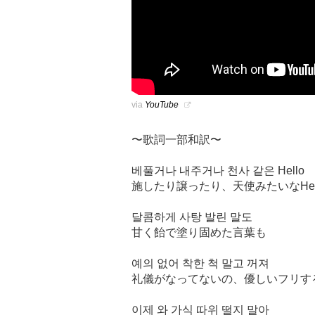
via
YouTube
〜歌詞一部和訳〜
베풀거나 내주거나 천사 같은 Hello
施したり譲ったり、天使みたいなHel
달콤하게 사탕 발린 말도
甘く飴で塗り固めた言葉も
예의 없어 착한 척 말고 꺼져
礼儀がなってないの、優しいフリす
이제 와 가식 따위 떨지 말아