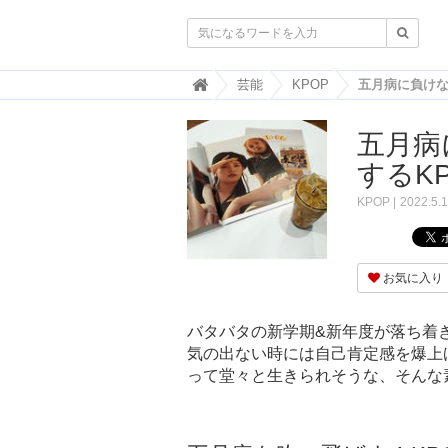

韓
芸能
KPOP
国
ト
五月病
レ
ン
するK
ド
情
KPOP
2022.5.
報
・
韓
国
お気に入り
ま
と
め
バタバタの新学期&新年度が落ち着
気の出ない時には自己肯定感を爆上
J
O
って堂々と生きられそうな、そんな
A
H
-
ジ