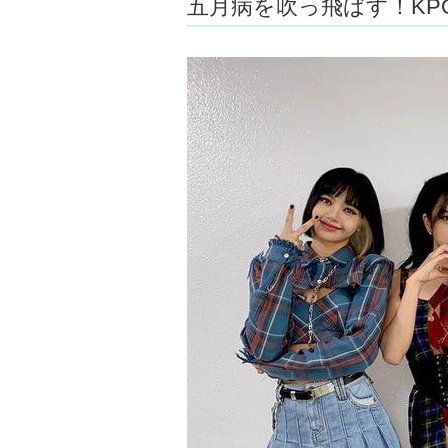
五月病を吹っ飛ばす！KP
ョ
ア
-