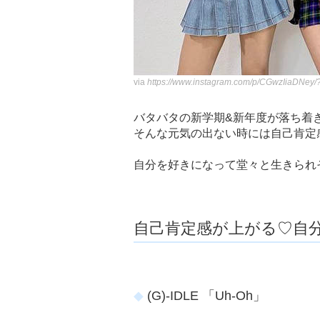
via
https://www.instagram.com/p/CGwzIiaDNe
バタバタの新学期&新年度が落ち着
そんな元気の出ない時には自己肯定感
自分を好きになって堂々と生きられ
自己肯定感が上がる♡自分
(G)-IDLE 「Uh-Oh」