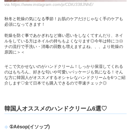
via
https://www.instagram.com/p/CDtU338JNhE/
秋冬と乾燥の気になる季節！お肌のケアだけじゃなく手のケアも
必須になってきます！
乾燥を防ぐ事であかぎれなど痛い思いをしなくてすんだり、ネイ
ルをしている方はネイルの持ちもよくなります◎今年は特にコロ
ナの流行で手洗い・消毒の回数も増えますよね、、、より乾燥の
原因に＞＜
そこで欠かせないのがハンドクリーム！しっかり保湿してくれる
のはもちろん、好きな匂いや可愛いパッケージも気になる！そん
な方に韓国人がオススメするオシャレなハンドクリームを6つご紹
介します♡全て日本でも購入できるので早速チェック◎
韓国人オススメのハンドクリーム6選♡
①Aēsop(イソップ)