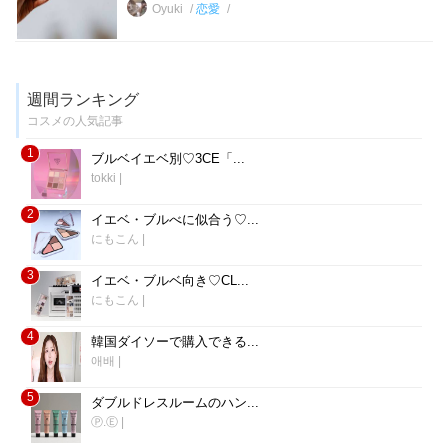
Oyuki
恋愛
週間ランキング
コスメの人気記事
1
ブルベイエベ別♡3CE「...
tokki
|
2
イエベ・ブルべに似合う♡...
にもこん
|
3
イエベ・ブルベ向き♡CL...
にもこん
|
4
韓国ダイソーで購入できる...
애배
|
5
ダブルドレスルームのハン...
Ⓟ.Ⓔ
|