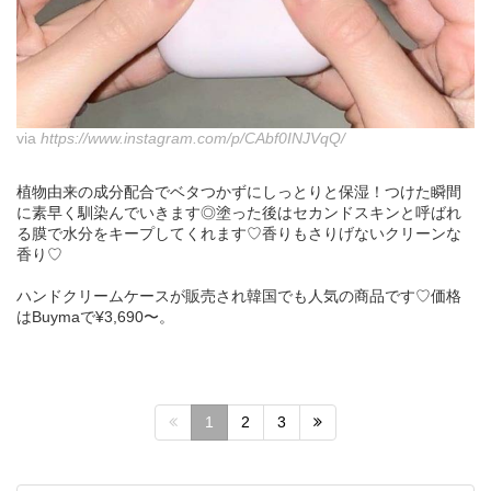
via
https://www.instagram.com/p/CAbf0INJVqQ/
植物由来の成分配合でベタつかずにしっとりと保湿！つけた瞬間
に素早く馴染んでいきます◎塗った後はセカンドスキンと呼ばれ
る膜で水分をキープしてくれます♡香りもさりげないクリーンな
香り♡
ハンドクリームケースが販売され韓国でも人気の商品です♡価格
はBuymaで¥3,690〜。
1
2
3