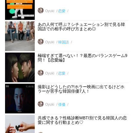
Oyuki
恋愛
あの人何て呼ぶ？シチュエーション別で見る韓
国語での相手の呼び方まとめ◎
Oyuki
韓国語
極端すぎて選べない！？最悪のバランスゲーム9
問！【恋愛編】
Oyuki
恋愛
撮影はどうしたの?!ホラー映画に出てるけどホ
ラーが苦手な韓国俳優7人！
Oyuki
俳優
共感できる？性格診断MBTI別で見る韓国人の恋
愛に関する行動まとめ♡