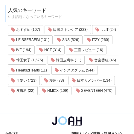
人気のキーワード
いま話題になっているキーワード
おすすめ (107)
韓国スキンケア (223)
ILLIT (24)
LE SSERAFIM (131)
SNS (526)
ITZY (260)
IVE (194)
NCT (314)
正直レビュー (16)
韓国女子 (1,675)
韓国皮膚科 (11)
音楽番組 (46)
Hearts2Hearts (11)
インスタグラム (544)
可愛い (723)
愛用 (73)
日本人メンバー (134)
皮膚科 (22)
NMIXX (109)
SEVENTEEN (470)
カテゴリ
韓国トレンド情報・韓国まとめ