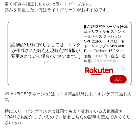
黄くずみを補正したい方はライトパープルを、
赤みを補正したい方はライトグリーンがおすすめです。
[LANEIGE/ラネージュ]★本
品＋リフィル★ スキンベ
ールベース クッション
SPF 22/PA++ ★スピード
トーンアップ！Skin Veil
Base Cushion 15G*2
価格：3200円（税込、送
料別)
(2020/8/6時点)
楽天
で購
※LANEIGE(ラネージュ)はコスメ商品以外にもスキンケア商品も人
入
気！
特にスリーピングマスクは韓国でもよく売れている人気商品♥
JOAHでも紹介しているので、是非こちらの記事も読んでみてくだ
さいっ↓↓