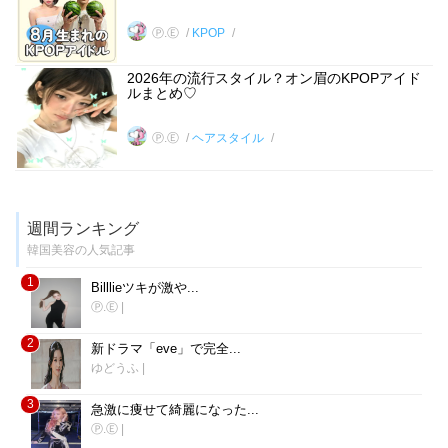
Ⓟ.Ⓔ
KPOP
2026年の流行スタイル？オン眉のKPOPアイド
ルまとめ♡
Ⓟ.Ⓔ
ヘアスタイル
週間ランキング
韓国美容の人気記事
1
Billlieツキが激や...
Ⓟ.Ⓔ
|
2
新ドラマ「eve」で完全...
ゆどうふ
|
3
急激に痩せて綺麗になった...
Ⓟ.Ⓔ
|