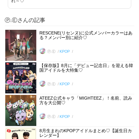
れ～♡
Ⓟ.Ⓔさんの記事
RESCENE(リセンヌ)に公式メンバーカラーはあ
る？メンバー別に紹介♡
Ⓟ.Ⓔ
KPOP
【保存版】8月に「デビュー記念日」を迎える韓
国アイドルを大特集♡
Ⓟ.Ⓔ
KPOP
ATEEZ公式キャラ「MIGHTEEZ」！名前、読み
方を大公開♡
Ⓟ.Ⓔ
KPOP
8月生まれのKPOPアイドルまとめ♡【誕生日カ
レンダー】