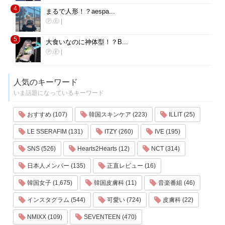
4
まるで人形！？aespa...
Ⓟ.Ⓔ
|
5
大食いなのに神体型！？B...
Ⓟ.Ⓔ
|
人気のキーワード
いま話題になっているキーワード
おすすめ (107)
韓国スキンケア (223)
ILLIT (25)
LE SSERAFIM (131)
ITZY (260)
IVE (195)
SNS (526)
Hearts2Hearts (12)
NCT (314)
日本人メンバー (135)
正直レビュー (16)
韓国女子 (1,675)
韓国皮膚科 (11)
音楽番組 (46)
インスタグラム (544)
可愛い (724)
皮膚科 (22)
NMIXX (109)
SEVENTEEN (470)