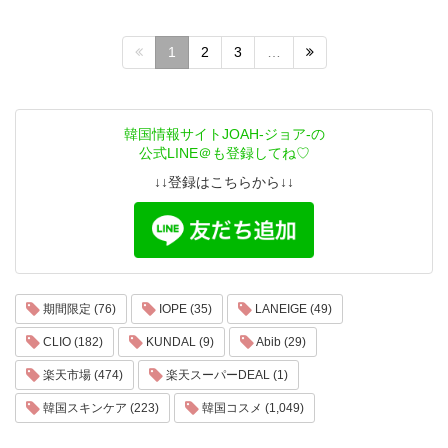
1
2
3
…
韓国情報サイトJOAH-ジョア-の
公式LINE＠も登録してね♡
↓↓登録はこちらから↓↓
期間限定 (76)
IOPE (35)
LANEIGE (49)
CLIO (182)
KUNDAL (9)
Abib (29)
楽天市場 (474)
楽天スーパーDEAL (1)
韓国スキンケア (223)
韓国コスメ (1,049)