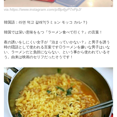
via
https://www.instagram.com/p/Bp4jyP7nPpJ/
韓国語：라면 먹고 갈래?(ラミョン モッコ カrレ？)
韓国では深い意味をもつ『ラーメン食べて行く？』の言葉！
夜の誘いをしにくい女子が『泊まっていかない？』と男子を誘う
時の隠語として使われる言葉です◎ラーメンを嫌いな男子はいな
い、ラーメンだと負担にならない、という事から使われているそ
う。由来は映画のセリフだったそうです！