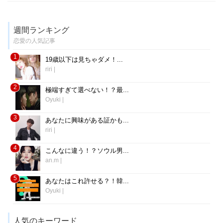
週間ランキング
恋愛の人気記事
1
19歳以下は見ちゃダメ！...
riri
|
2
極端すぎて選べない！？最...
Oyuki
|
3
あなたに興味がある証かも...
riri
|
4
こんなに違う！？ソウル男...
an.m
|
5
あなたはこれ許せる？！韓...
Oyuki
|
人気のキーワード