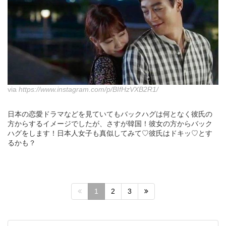
via
https://www.instagram.com/p/BIfHzVXB2R1/
日本の恋愛ドラマなどを見ていてもバックハグは何となく彼氏の
方からするイメージでしたが、さすが韓国！彼女の方からバック
ハグをします！日本人女子も真似してみて♡彼氏はドキッ♡とす
るかも？
1
2
3