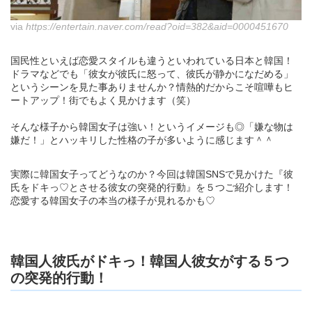
via
https://entertain.naver.com/read?oid=382&aid=0000451670
国民性といえば恋愛スタイルも違うといわれている日本と韓国！
ドラマなどでも「彼女が彼氏に怒って、彼氏が静かになだめる」
というシーンを見た事ありませんか？情熱的だからこそ喧嘩もヒ
ートアップ！街でもよく見かけます（笑）
そんな様子から韓国女子は強い！というイメージも◎「嫌な物は
嫌だ！」とハッキリした性格の子が多いように感じます＾＾
実際に韓国女子ってどうなのか？今回は韓国SNSで見かけた『彼
氏をドキっ♡とさせる彼女の突発的行動』を５つご紹介します！
恋愛する韓国女子の本当の様子が見れるかも♡
韓国人彼氏がドキっ！韓国人彼女がする５つ
の突発的行動！