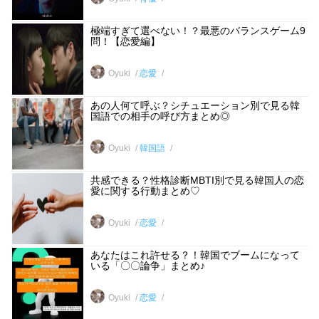
極端すぎて選べない！？最悪のバランスゲーム9
問！【恋愛編】
Oyuki
恋愛
あの人何て呼ぶ？シチュエーション別で見る韓
国語での相手の呼び方まとめ◎
Oyuki
韓国語
共感できる？性格診断MBTI別で見る韓国人の恋
愛に関する行動まとめ♡
Oyuki
恋愛
あなたはこれ許せる？！韓国でブームになって
いる「〇〇論争」まとめ♪
Oyuki
恋愛