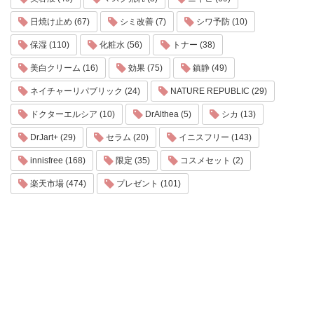
日焼け止め (67)
シミ改善 (7)
シワ予防 (10)
保湿 (110)
化粧水 (56)
トナー (38)
美白クリーム (16)
効果 (75)
鎮静 (49)
ネイチャーリパブリック (24)
NATURE REPUBLIC (29)
ドクターエルシア (10)
DrAlthea (5)
シカ (13)
DrJart+ (29)
セラム (20)
イニスフリー (143)
innisfree (168)
限定 (35)
コスメセット (2)
楽天市場 (474)
プレゼント (101)