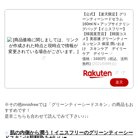
【公式】【楽天限定】グリ
ーンティーシードセラム
160ml N＋アップサイクリン
グバッグ【イニスフリー】
【韓国直営店】【韓国コス
メ】美容液 グリーンティー
エッセンス 保湿 潤いおま
け スキンケア デイリー
ケア デイリー
価格：3480円（税込、送料
無料)
(2021/9/9時点)
楽天
で購
入
※その他innisfreeでは「グリーンティーシードスキン」の商品もお
すすめです！
是非こちらも合わせて読んでみて下さい♪↓↓
肌の内側から潤う！イニスフリーのグリーンティーシー
ドスキンは肌馴染みがいい♥