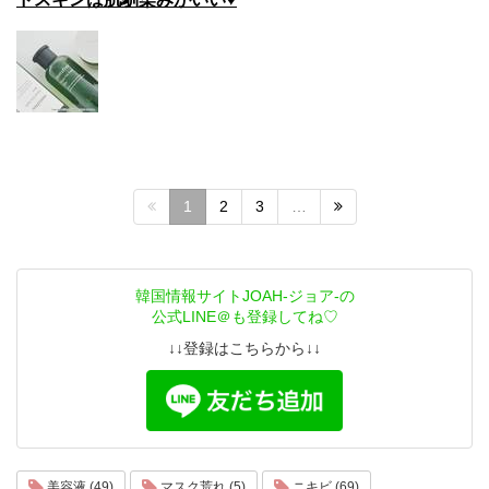
1
2
3
…
韓国情報サイトJOAH-ジョア-の
公式LINE＠も登録してね♡
↓↓登録はこちらから↓↓
美容液 (49)
マスク荒れ (5)
ニキビ (69)