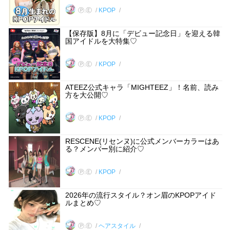
Ⓟ.Ⓔ
KPOP
【保存版】8月に「デビュー記念日」を迎える韓
国アイドルを大特集♡
Ⓟ.Ⓔ
KPOP
ATEEZ公式キャラ「MIGHTEEZ」！名前、読み
方を大公開♡
Ⓟ.Ⓔ
KPOP
RESCENE(リセンヌ)に公式メンバーカラーはあ
る？メンバー別に紹介♡
Ⓟ.Ⓔ
KPOP
2026年の流行スタイル？オン眉のKPOPアイド
ルまとめ♡
Ⓟ.Ⓔ
ヘアスタイル