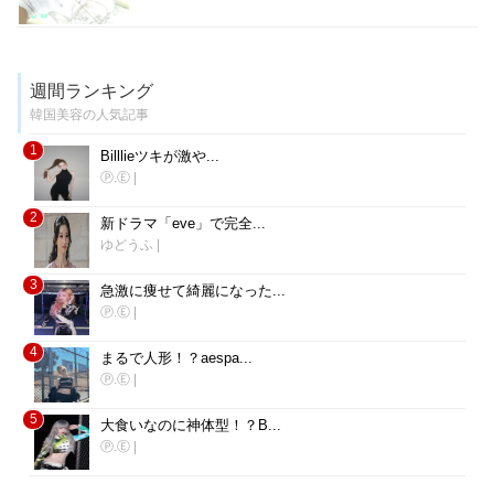
週間ランキング
韓国美容の人気記事
1
Billlieツキが激や...
Ⓟ.Ⓔ
|
2
新ドラマ「eve」で完全...
ゆどうふ
|
3
急激に痩せて綺麗になった...
Ⓟ.Ⓔ
|
4
まるで人形！？aespa...
Ⓟ.Ⓔ
|
5
大食いなのに神体型！？B...
Ⓟ.Ⓔ
|