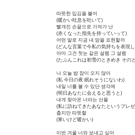
따뜻한 입김을 불어
(暖かい吐息を吐いて)
빨개진 손끝으로 가져가 난
(赤くなった指先を持っていって)
어떤 말로 지금 내 맘을 표현할까
(どんな言葉で今私の気持ちを表現し
아마 그건 첫눈 같은 설렘 그 설렘
(たぶんこれは初雪のときめき そのと
나 오늘 밤 잠이 오지 않아
(私 今日の夜 眠れそうにないわ)
내일 너를 볼 수 있단 생각에
(明日あなたに会えると思うと)
내게 찾아온 너라는 선물
(私に訪ねてきたあなたというプレゼ
춥지만 따뜻할
(寒いけど暖かい)
이번 겨울 너와 보내고 싶어