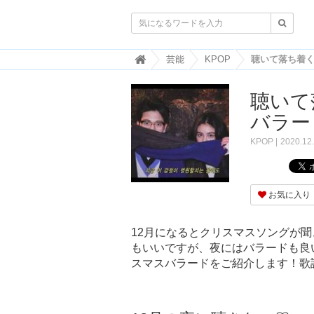

韓
芸能
KPOP
国
ト
聴いて
レ
ン
バラー
ド
情
KPOP
2020.12
報
・
韓
国
お気に入り
ま
と
め
12月になるとクリスマスソングが
もいいですが、夜にはバラードも良
J
O
スマスバラードをご紹介します！歌
A
H
-
ジ