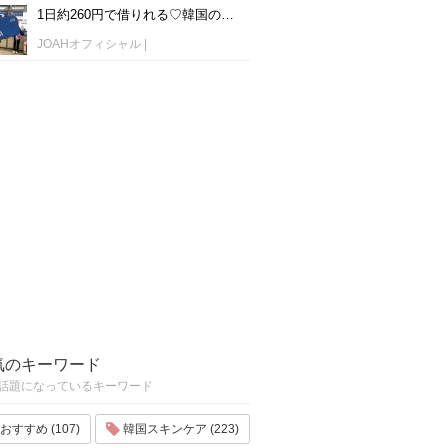
1日約260円で借りれる♡韓国のWiFiレンタルおすすめ「WiFi弁当(WiFi Dosirak)」
JOAHオフィシャル
|
気のキーワード
話題になっているキーワード
おすすめ (107)
韓国スキンケア (223)