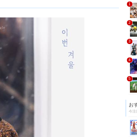
1
2
3
4
5
お
今注