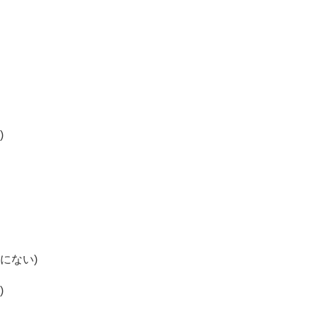
)
にない)
)