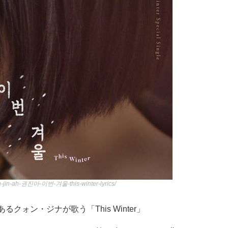
on-jin-ah-권진아-이번-겨울-this-winter-lyrics/
ォン・ジナが歌う「This Winter」