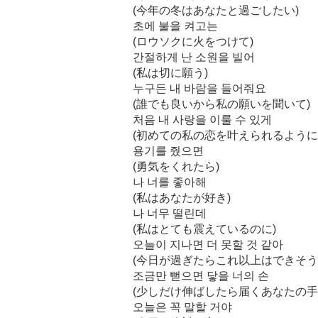
(今年の冬はあなたと過ごしたい)
초에 불을 켜고는
(ロウソクに火をつけて)
간절하게 난 소원을 빌어
(私は切に願う)
누구든 내 바람을 들어줘요
(誰でも良いから私の願いを聞いて)
처음 내 사랑을 이룰 수 있게
(初めての私の恋を叶えられるように
용기를 줬으면
(勇気をくれたら)
나 너를 좋아해
(私はあなたが好き)
나 너무 떨린데
(私はとても震えているのに)
오늘이 지나면 더 못할 것 같아
(今日が過ぎたらこれ以上はできそう
조금만 뻗으면 닿을 너의 손
(少しだけ伸ばしたら届くあなたの手
오늘은 꼭 말할 거야