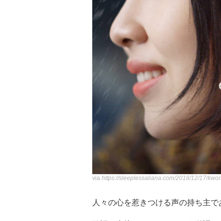
via
https://sleeplessaliana.com/2018/12/17/kw
人々の心を惹きつける声の持ち主であるク