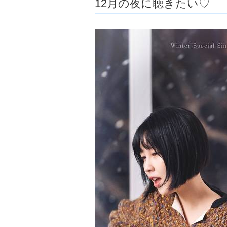
12月の夜に聴きたい♡
ョ
ア
-