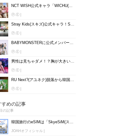
NCT WISH公式キャラ「WICHU(ウィチュ)」！名前、読み方、動物を大公開♡
Ⓟ.Ⓔ
|
Stray Kids(スキズ)公式キャラ！SKZOOの名前、読み方、動物を大公開♡
Ⓟ.Ⓔ
|
BABYMONSTERに公式メンバーカラーはある？メンバー別に紹介♡
Ⓟ.Ⓔ
|
男性は見ちゃダメ！？胸が大きいと話題の韓国女性アイドル15人を紹介♡
Ⓟ.Ⓔ
|
RU Next?(アユネク)脱落から韓国アイドルになった5人は？
Ⓟ.Ⓔ
|
すすめの記事
目の記事
韓国旅行のeSIMは「SkyeSiM(スカイイーシム)」！1日単位で最安値380円から利用可能！
JOAHオフィシャル
|