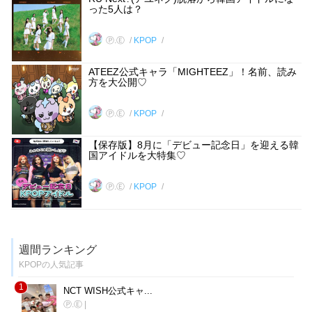
った5人は？
Ⓟ.Ⓔ
KPOP
ATEEZ公式キャラ「MIGHTEEZ」！名前、読み
方を大公開♡
Ⓟ.Ⓔ
KPOP
【保存版】8月に「デビュー記念日」を迎える韓
国アイドルを大特集♡
Ⓟ.Ⓔ
KPOP
週間ランキング
KPOPの人気記事
1
NCT WISH公式キャ...
Ⓟ.Ⓔ
|