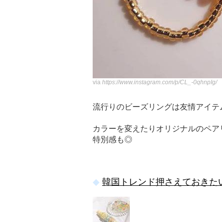
via
https://www.instagram.com/p/CL_-0qhnpIg/
流行りのビーズリングは友情アイテ
カラーを変えたりオリジナルのペア
特別感も◎
韓国トレンド押さえておきた