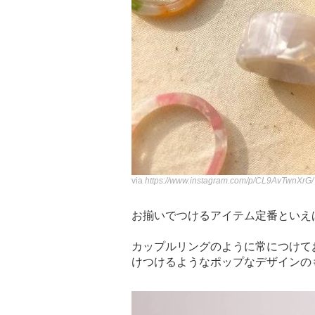
via
https://www.instagram.com/p/CL9AvTwnXrG/
お揃いでつけるアイテム定番といえ
カップルリングのように常につけて
けつけるようなポップなデザインの