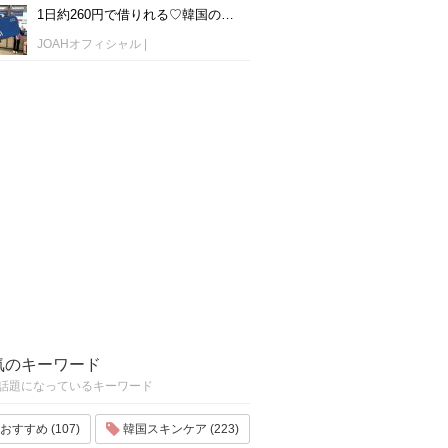
1日約260円で借りれる♡韓国のWiFiレンタルおすすめ「WiFi弁当(WiFi Dosirak)」
JOAHオフィシャル
|
気のキーワード
話題になっているキーワード
おすすめ (107)
韓国スキンケア (223)