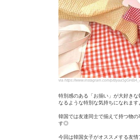
via
https://www.instagram.com/p/Byaa5gGHBA_
特別感のある「お揃い」が大好きな
なるような特別な気持ちになれます
韓国では友達同士で揃えて持つ物の事
す◎
今回は韓国女子がオススメする友情