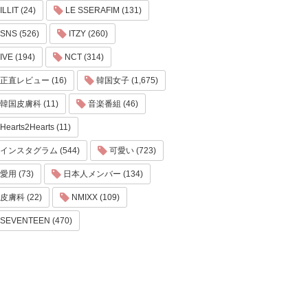
ILLIT (24)
LE SSERAFIM (131)
SNS (526)
ITZY (260)
IVE (194)
NCT (314)
正直レビュー (16)
韓国女子 (1,675)
韓国皮膚科 (11)
音楽番組 (46)
Hearts2Hearts (11)
インスタグラム (544)
可愛い (723)
愛用 (73)
日本人メンバー (134)
皮膚科 (22)
NMIXX (109)
SEVENTEEN (470)