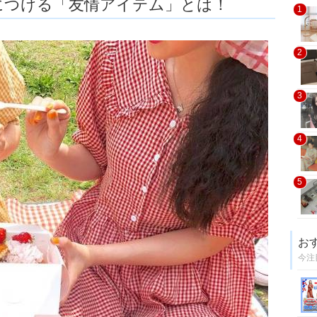
につける「友情アイテム」とは！
1
2
3
4
5
お
今注