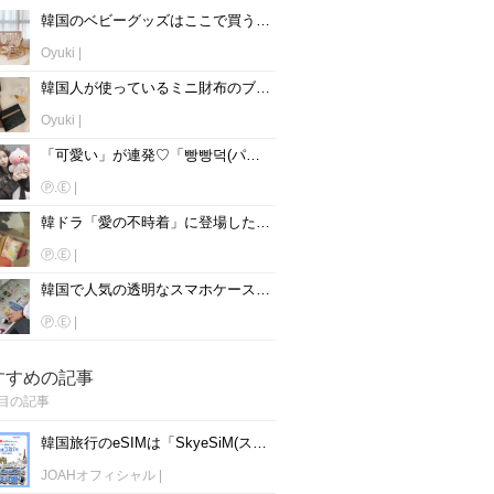
韓国のベビーグッズはここで買う！！韓国人ママ達も御用達のお店とは♡
Oyuki
|
韓国人が使っているミニ財布のブランドをチェック♡【男性版】
Oyuki
|
「可愛い」が連発♡「빵빵덕(パンパント)」の洋服＆関連グッズ集！
Ⓟ.Ⓔ
|
韓ドラ「愛の不時着」に登場した！お洒落インテリアアイテム12選♡
Ⓟ.Ⓔ
|
韓国で人気の透明なスマホケースって？おすすめブランド紹介♡
Ⓟ.Ⓔ
|
すすめの記事
目の記事
韓国旅行のeSIMは「SkyeSiM(スカイイーシム)」！1日単位で最安値380円から利用可能！
JOAHオフィシャル
|