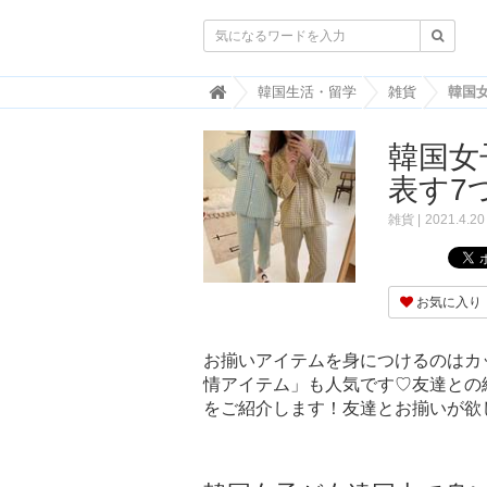

韓
韓国生活・留学
雑貨
国
ト
韓国女
レ
ン
表す7
ド
情
雑貨
2021.4.20
報
・
韓
国
お気に入り
ま
と
め
お揃いアイテムを身につけるのはカ
情アイテム」も人気です♡友達との
J
O
をご紹介します！友達とお揃いが欲
A
H
-
ジ