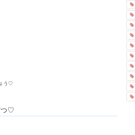
ょう♡
7つ♡