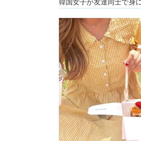
韓国女子が友達同士で身
ョ
ア
-