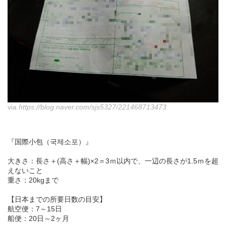
via
https://blog.naver.com/sjs5327/221468713473
『国際小包（국제소포）』
大きさ：長さ＋(高さ＋幅)×2＝3ｍ以内で、一辺の長さが1.5ｍを超
えないこと
重さ：20kgまで
【日本までの所要日数の目安】
航空便：7～15日
船便：20日～2ヶ月