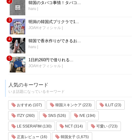
2
韓国のタバコ事情！タバコ...
haru
|
3
明洞の韓国式プリクラで1...
JOAHオフィシャル
|
4
韓国で香水作りができるお...
haru
|
5
1日約260円で借りれる...
JOAHオフィシャル
|
人気のキーワード
いま話題になっているキーワード
おすすめ (107)
韓国スキンケア (223)
ILLIT (23)
ITZY (260)
SNS (526)
IVE (194)
LE SSERAFIM (130)
NCT (314)
可愛い (723)
正直レビュー (16)
韓国女子 (1,675)