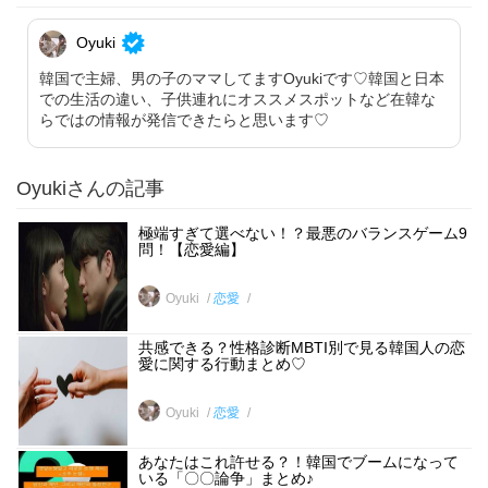
Oyuki
韓国で主婦、男の子のママしてますOyukiです♡韓国と日本
での生活の違い、子供連れにオススメスポットなど在韓な
らではの情報が発信できたらと思います♡
Oyukiさんの記事
極端すぎて選べない！？最悪のバランスゲーム9
問！【恋愛編】
Oyuki
恋愛
共感できる？性格診断MBTI別で見る韓国人の恋
愛に関する行動まとめ♡
Oyuki
恋愛
あなたはこれ許せる？！韓国でブームになって
いる「〇〇論争」まとめ♪