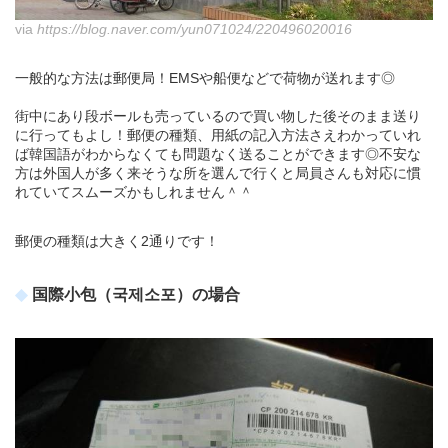
via
https://blog.naver.com/yun071024/220496020016
一般的な方法は郵便局！EMSや船便などで荷物が送れます◎
街中にあり段ボールも売っているので買い物した後そのまま送り
に行ってもよし！郵便の種類、用紙の記入方法さえわかっていれ
ば韓国語がわからなくても問題なく送ることができます◎不安な
方は外国人が多く来そうな所を選んで行くと局員さんも対応に慣
れていてスムーズかもしれません＾＾
郵便の種類は大きく2通りです！
国際小包（국제소포）の場合