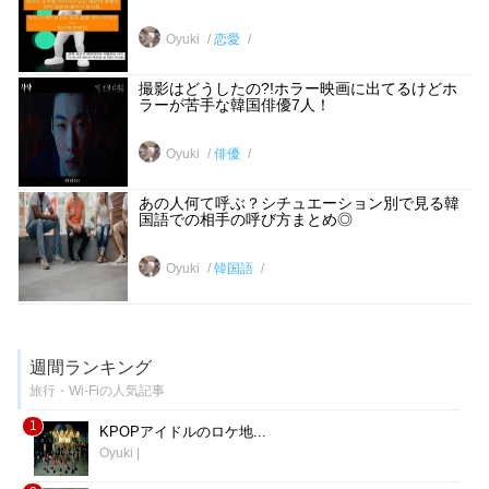
Oyuki
恋愛
撮影はどうしたの?!ホラー映画に出てるけどホ
ラーが苦手な韓国俳優7人！
Oyuki
俳優
あの人何て呼ぶ？シチュエーション別で見る韓
国語での相手の呼び方まとめ◎
Oyuki
韓国語
週間ランキング
旅行・Wi-Fiの人気記事
1
KPOPアイドルのロケ地...
Oyuki
|