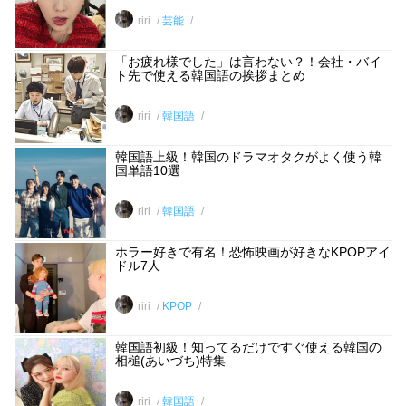
riri
芸能
「お疲れ様でした」は言わない？！会社・バイ
ト先で使える韓国語の挨拶まとめ
riri
韓国語
韓国語上級！韓国のドラマオタクがよく使う韓
国単語10選
riri
韓国語
ホラー好きで有名！恐怖映画が好きなKPOPアイ
ドル7人
riri
KPOP
韓国語初級！知ってるだけですぐ使える韓国の
相槌(あいづち)特集
riri
韓国語