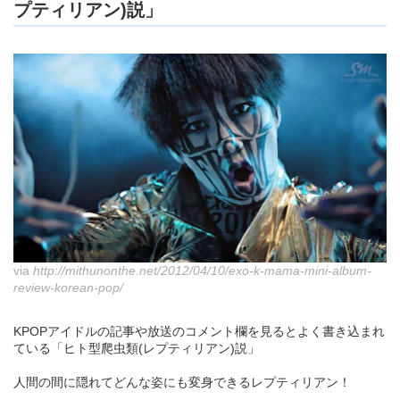
プティリアン)説」
via
http://mithunonthe.net/2012/04/10/exo-k-mama-mini-album-
review-korean-pop/
KPOPアイドルの記事や放送のコメント欄を見るとよく書き込まれ
ている「ヒト型爬虫類(レプティリアン)説」
人間の間に隠れてどんな姿にも変身できるレプティリアン！