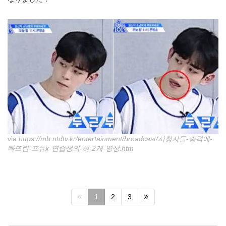
via
https://mb.ntdtv.kr/entertainment/broadcast/시청자들-충격에-
빠뜨린-프듀x-연습생의-혀-2개-영상.htm
1
2
3