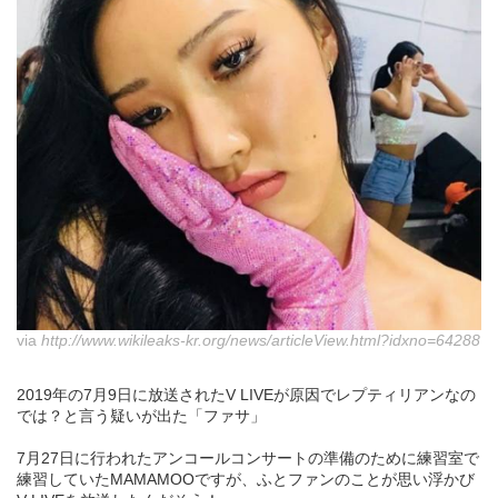
via
http://www.wikileaks-kr.org/news/articleView.html?idxno=64288
2019年の7月9日に放送されたV LIVEが原因でレプティリアンなの
では？と言う疑いが出た「ファサ」
7月27日に行われたアンコールコンサートの準備のために練習室で
練習していたMAMAMOOですが、ふとファンのことが思い浮かび