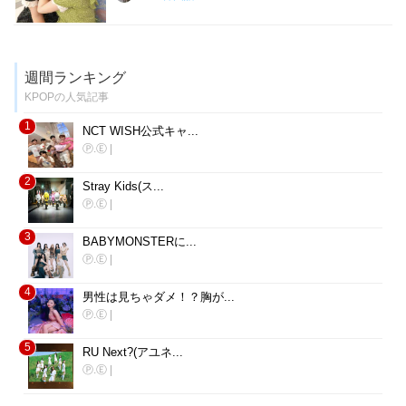
週間ランキング
KPOPの人気記事
1
NCT WISH公式キャ...
Ⓟ.Ⓔ
|
2
Stray Kids(ス...
Ⓟ.Ⓔ
|
3
BABYMONSTERに...
Ⓟ.Ⓔ
|
4
男性は見ちゃダメ！？胸が...
Ⓟ.Ⓔ
|
5
RU Next?(アユネ...
Ⓟ.Ⓔ
|