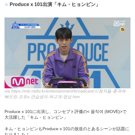
Produce x 101出演「キム・ヒョンビン」
via
https://mb.ntdtv.kr/entertainment/broadcast/시청자들-충격에-
빠뜨린-프듀x-연습생의-혀-2개-영상.htm
Produce x 101に出演し、コンセプト評価の< 움직여 (MOVE)>で
大活躍した「キム・ヒョンビン」
キム・ヒョンビンもProduce x 101の放送のとあるシーンが話題に
なりました！