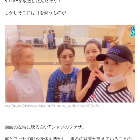
V LIVEを放送したんだそう！
しかしそこには目を疑うものが....
via
https://www.instiz.net/name_enter/63614282
画面の左端に映る白いTシャツのファサ。
何とファサの顔や身体を透かし、後ろの背景が見えていることの