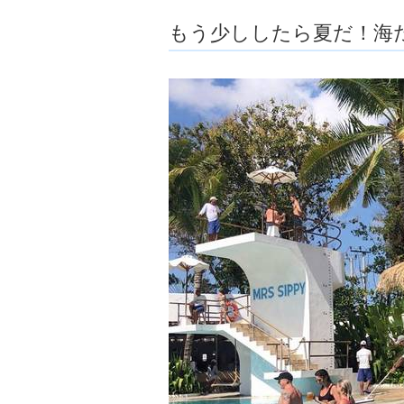
ョ
もう少ししたら夏だ！海
ア
-