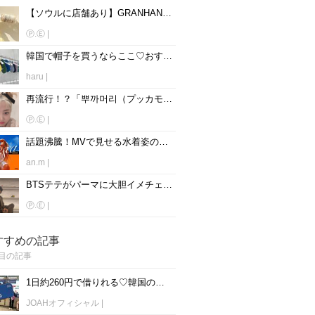
【ソウルに店舗あり】GRANHAND(グランハンド)の香水全12種類解説♡人気の香りは？
Ⓟ.Ⓔ
|
韓国で帽子を買うならここ♡おすすめ帽子ショップ6選！
haru
|
再流行！？「뿌까머리（プッカモリ）」って？春に向けた可愛い髪型にチェンジ♡
Ⓟ.Ⓔ
|
話題沸騰！MVで見せる水着姿の韓国女性アイドル達にみんな釘付け♡
an.m
|
BTSテテがパーマに大胆イメチェン！歴代パーマとやり方も紹介♡
Ⓟ.Ⓔ
|
すすめの記事
目の記事
1日約260円で借りれる♡韓国のWiFiレンタルおすすめ「WiFi弁当(WiFi Dosirak)」
JOAHオフィシャル
|