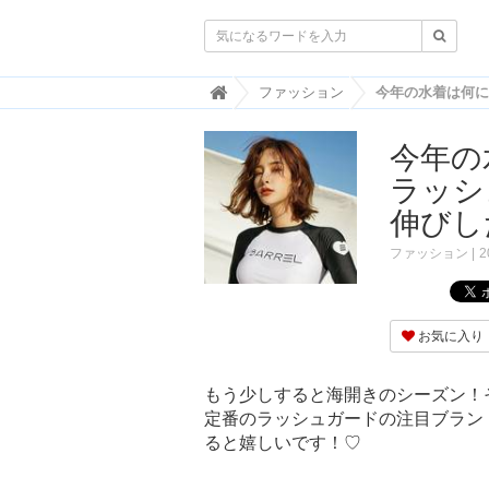

韓
ファッション
国
ト
今年の
レ
ン
ラッシ
ド
情
伸びし
報
・
ファッション
2
韓
国
ま
と
お気に入り
め
J
もう少しすると海開きのシーズン！
O
定番のラッシュガードの注目ブラン
A
ると嬉しいです！♡
H
-
ジ