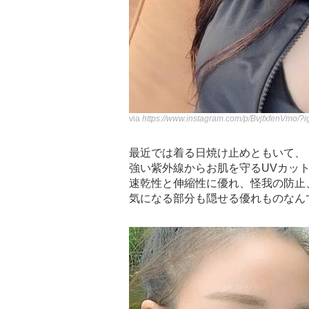
via
https://www.instagram.com/p/BvjfxfenVmo/?
最近では着る日焼け止めともいて、
強い紫外線からお肌を守るUVカッ
速乾性と伸縮性に優れ、怪我の防止
気になる部分も隠せる優れものなん