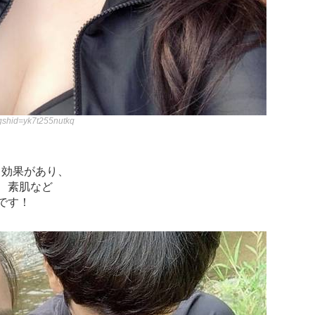
igshid=yk7t255nutkq
ト効果があり、
、素肌など
です！