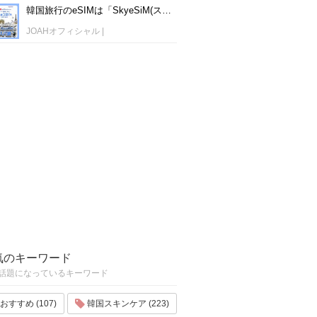
韓国旅行のeSIMは「SkyeSiM(スカイイーシム)」！1日単位で最安値380円から利用可能！
JOAHオフィシャル
|
気のキーワード
話題になっているキーワード
おすすめ (107)
韓国スキンケア (223)