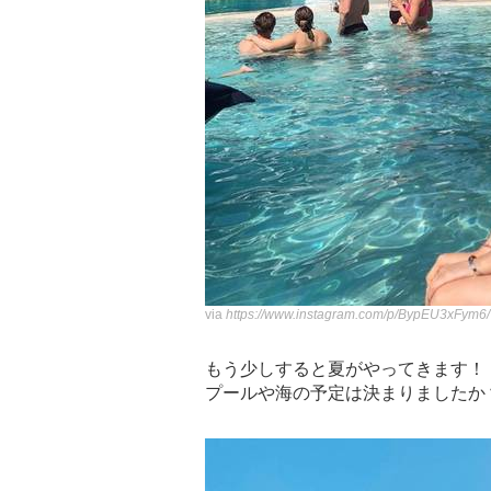
via
https://www.instagram.com/p/BypEU3xFym6
もう少しすると夏がやってきます！
プールや海の予定は決まりましたか