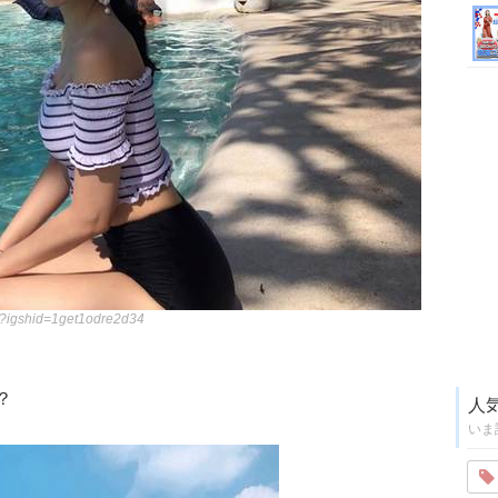
/?igshid=1get1odre2d34
？
人
いま