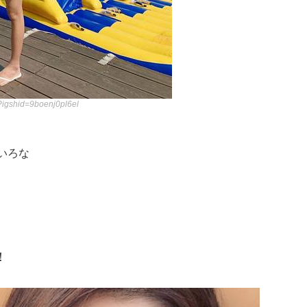
?igshid=9boenj0pl6el
いろな
！