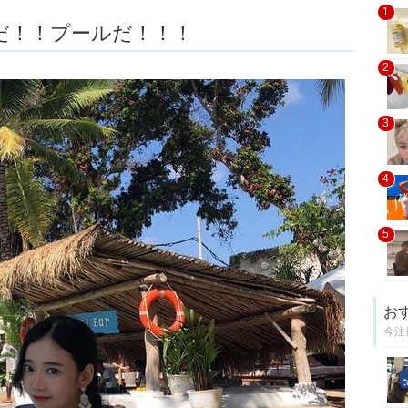
1
だ！！プールだ！！！
2
3
4
5
お
今注