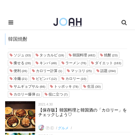
韓国焼酎
ソジュ
タッカルビ
韓国料理
焼酎
(33)
(19)
(482)
(23)
痩せる
キンパ
ラーメン
ダイエット
(28)
(49)
(76)
(163)
便利
カロリー計算
マッコリ
話題
(26)
(1)
(25)
(294)
冷麺
ビビンバ
カロリー
(21)
(12)
(10)
サムギョプサル
トッポッキ
生活
(66)
(78)
(30)
カロリー爆弾
役に立つ
(1)
(7)
2021.4.30
【保存版】韓国料理と韓国酒の「カロリー」を
チェックしよう♡
Ⓟ.Ⓔ
グルメ