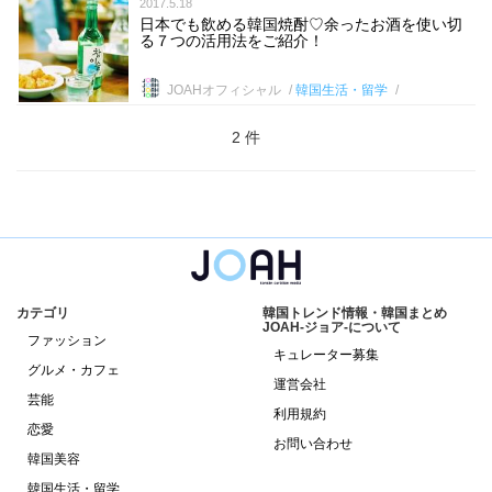
2017.5.18
日本でも飲める韓国焼酎♡余ったお酒を使い切
る７つの活用法をご紹介！
JOAHオフィシャル
韓国生活・留学
2 件
カテゴリ
韓国トレンド情報・韓国まとめ
JOAH-ジョア-について
ファッション
キュレーター募集
グルメ・カフェ
運営会社
芸能
利用規約
恋愛
お問い合わせ
韓国美容
韓国生活・留学