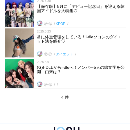
2026.4.30
【保存版】5月に「デビュー記念日」を迎える韓
国アイドルを大特集♡
Ⓟ.Ⓔ
KPOP
2025.5.23
常に体重管理をしている！i-dleソヨンのダイエ
ット法を紹介♡
Ⓟ.Ⓔ
ダイエット
2025.5.9
(G)I-DLEからi-dleへ！メンバー5人の絵文字を公
開！由来は？
Ⓟ.Ⓔ
4 件