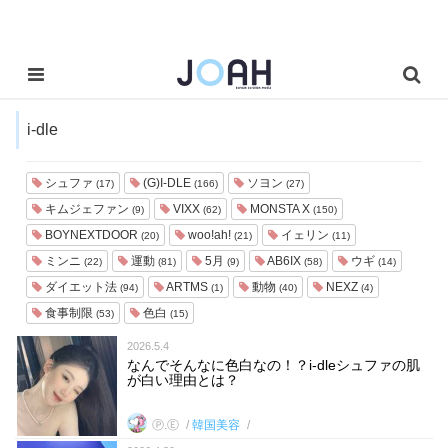
i-dle
シュファ
(G)I-DLE
ソヨン
(17)
(166)
(27)
キムジェファン
VIXX
MONSTA X
(9)
(62)
(150)
BOYNEXTDOOR
woo!ah!
イェリン
(20)
(21)
(11)
ミンニ
運動
5月
AB6IX
ウギ
(22)
(81)
(9)
(58)
(14)
ダイエット法
ARTMS
動物
NEXZ
(94)
(1)
(40)
(4)
食事制限
色白
(53)
(15)
2026.5.4
なんでそんなに色白なの！？i-dleシュファの肌
が白い理由とは？
Ⓟ.Ⓔ
韓国美容