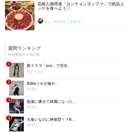
芸能人御用達「ヨンチョンヨンファ」で絶品ユ
ッケを食べよう♡
いしづはるか
グルメ
週間ランキング
韓国美容の人気記事
1
新ドラマ「eve」で完全...
ゆどうふ
|
2
Billlieツキが激や...
Ⓟ.Ⓔ
|
3
急激に痩せて綺麗になった...
Ⓟ.Ⓔ
|
4
大食いなのに神体型！？B...
Ⓟ.Ⓔ
|