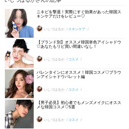
いしづはるかさんの記事
ニキビを撃退！実際にすぐ効果があった韓国ス
キンケアだけをレビュー♡
いしづはるか
スキンケア
【ブランド別】オススメ韓国単色アイシャドウ
♡あなたもリピ買い間違いなし！
いしづはるか
コスメ
バレンタインにオススメ！韓国コスメ♡ブラウ
ンアイシャドウパレット編
いしづはるか
コスメ
【男子必見】初心者でもメンズメイクにオスス
メな韓国コスメ♡5選
いしづはるか
コスメ