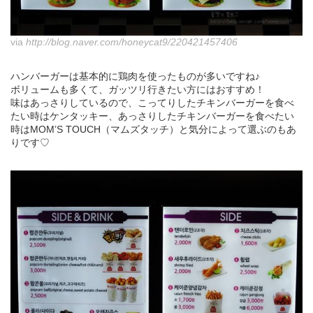
via
http://blog.naver.com/honeycat9/220421457406
ハンバーガーは基本的に鶏肉を使ったものが多いですね♪
ボリュームも多くて、ガッツリ行きたい方にはおすすめ！
味はあっさりしているので、こってりしたチキンバーガーを食べ
たい時はケンタッキー、あっさりしたチキンバーガーを食べたい
時はMOM’S TOUCH（マムズタッチ）と気分によって選ぶのもあ
りです♡