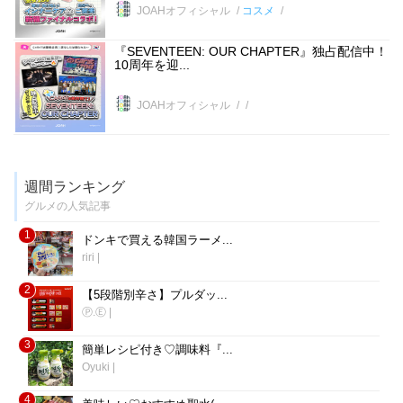
JOAHオフィシャル
コスメ
『SEVENTEEN: OUR CHAPTER』独占配信中！
10周年を迎...
JOAHオフィシャル
週間ランキング
グルメの人気記事
1
ドンキで買える韓国ラーメ...
riri
|
2
【5段階別辛さ】プルダッ...
Ⓟ.Ⓔ
|
3
簡単レシピ付き♡調味料『...
Oyuki
|
4