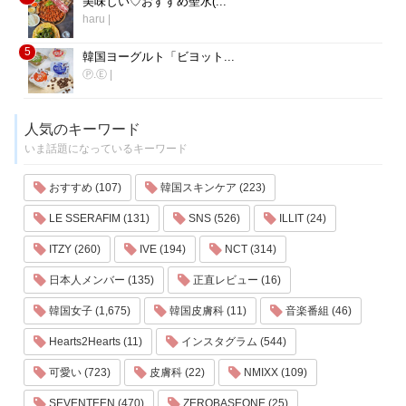
美味しい♡おすすめ聖水(...
haru
|
5
韓国ヨーグルト「ビヨット...
Ⓟ.Ⓔ
|
人気のキーワード
いま話題になっているキーワード
おすすめ (107)
韓国スキンケア (223)
LE SSERAFIM (131)
SNS (526)
ILLIT (24)
ITZY (260)
IVE (194)
NCT (314)
日本人メンバー (135)
正直レビュー (16)
韓国女子 (1,675)
韓国皮膚科 (11)
音楽番組 (46)
Hearts2Hearts (11)
インスタグラム (544)
可愛い (723)
皮膚科 (22)
NMIXX (109)
SEVENTEEN (470)
ZEROBASEONE (25)