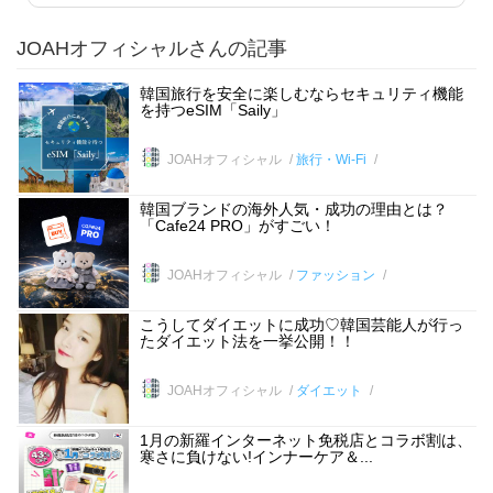
JOAHオフィシャルさんの記事
韓国旅行を安全に楽しむならセキュリティ機能
を持つeSIM「Saily」
JOAHオフィシャル
旅行・Wi-Fi
韓国ブランドの海外人気・成功の理由とは？
「Cafe24 PRO」がすごい！
JOAHオフィシャル
ファッション
こうしてダイエットに成功♡韓国芸能人が行っ
たダイエット法を一挙公開！！
JOAHオフィシャル
ダイエット
1月の新羅インターネット免税店とコラボ割は、
寒さに負けない!インナーケア＆...