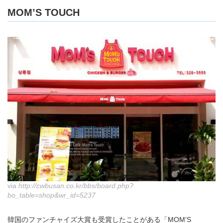
MOM’S TOUCH
via
http://cwbusan.co.kr/bbs/board.php?
bo_table=shop&wr_id=5237
韓国のファンチャイズ大賞も受賞したことがある「MOM’S