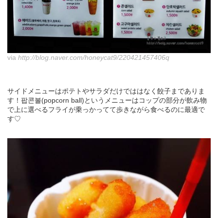
via
http://blog.naver.com/honeycat9/220421457406q
サイドメニューはポテトやサラダだけでははなく餃子までありま
す！팝콘볼(popcorn ball)というメニューはコップの部分が飲み物
で上に選べるフライが乗っかってて歩きながら食べるのに最適で
す♡