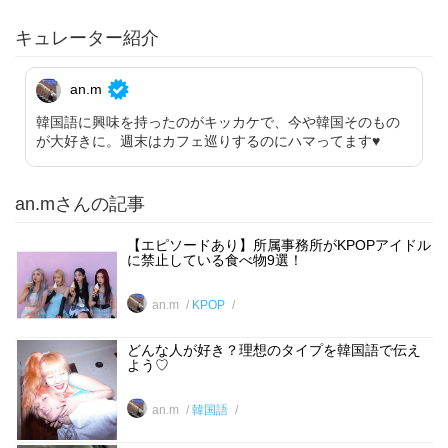
キュレーター紹介
an.m
韓国語に興味を持ったのがキッカケで、今や韓国そのもの
が大好きに。週末はカフェ巡りするのにハマってます♥︎
an.mさんの記事
【エピソードあり】所属事務所がKPOPアイドル
に禁止している食べ物9選！
an.m
KPOP
どんな人が好き？理想のタイプを韓国語で伝え
よう♡
an.m
韓国語