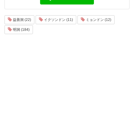
益善洞 (22)
イクソンドン (11)
ミョンドン (12)
明洞 (184)