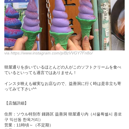
via
https://www.instagram.com/p/BzVVGY7Fn8o/
韓屋通りを歩いているほとんどの人がこのソフトクリームを食べ
ているといっても過言ではありません！
インスタ映えも確実なお店なので、益善洞に行く時は是非立ち寄
ってみて下さい^^
【店舗詳細】
住所：ソウル特別市 鍾路区 益善洞 韓屋通り内（서울특별시 종로
구 익선동 한옥거리）
営業：11時頃～（不定期）