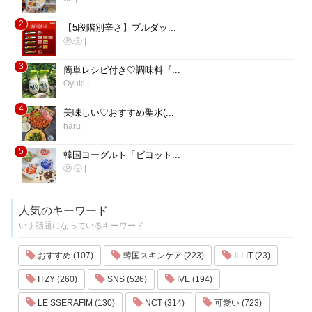
2
【5段階別辛さ】プルダッ...
Ⓟ.Ⓔ
|
3
簡単レシピ付き♡調味料『...
Oyuki
|
4
美味しい♡おすすめ聖水(...
haru
|
5
韓国ヨーグルト「ビヨット...
Ⓟ.Ⓔ
|
人気のキーワード
いま話題になっているキーワード
おすすめ (107)
韓国スキンケア (223)
ILLIT (23)
ITZY (260)
SNS (526)
IVE (194)
LE SSERAFIM (130)
NCT (314)
可愛い (723)