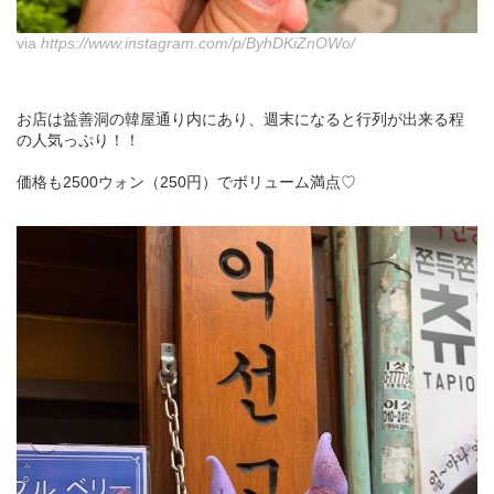
via
https://www.instagram.com/p/ByhDKiZnOWo/
お店は益善洞の韓屋通り内にあり、週末になると行列が出来る程
の人気っぷり！！
価格も2500ウォン（250円）でボリューム満点♡