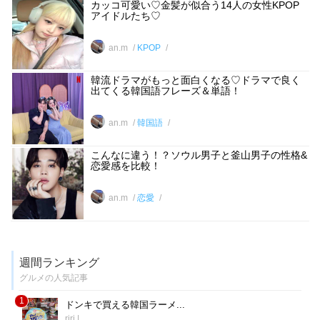
カッコ可愛い♡金髪が似合う14人の女性KPOP
アイドルたち♡
an.m
KPOP
韓流ドラマがもっと面白くなる♡ドラマで良く
出てくる韓国語フレーズ＆単語！
an.m
韓国語
こんなに違う！？ソウル男子と釜山男子の性格&
恋愛感を比較！
an.m
恋愛
週間ランキング
グルメの人気記事
1
ドンキで買える韓国ラーメ...
riri
|