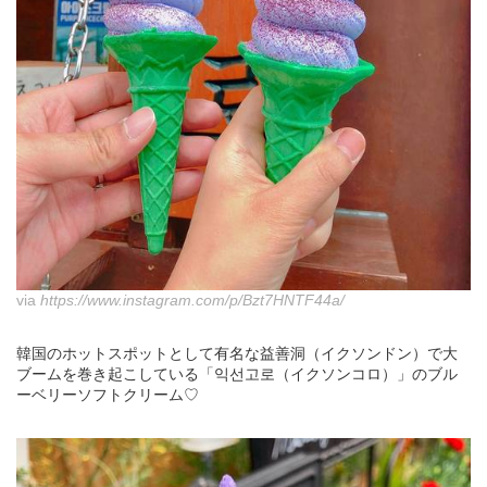
via
https://www.instagram.com/p/Bzt7HNTF44a/
韓国のホットスポットとして有名な益善洞（イクソンドン）で大
ブームを巻き起こしている「익선고로（イクソンコロ）」のブル
ーベリーソフトクリーム♡