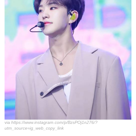
via
https://www.instagram.com/p/BzsPOj1n276/?
utm_source=ig_web_copy_link