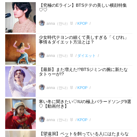
【究極のEライン】BTSテテの美しい横顔特集
♡♡
anna（안나）🐰
KPOP
少女時代テヨンの細くて美しすぎる「くびれ」
事情＆ダイエット方法とは？
anna（안나）🐰
ダイエット
【最新】また増えた!?BTSジミンの腕に新たな
タトゥーが!?
anna（안나）🐰
KPOP
寒い冬に聞きたい♡IUの極上バラードソング9選
♡【動画付き】
anna（안나）🐰
KPOP
【望遠洞】ペットを飼っている人にはたまらな