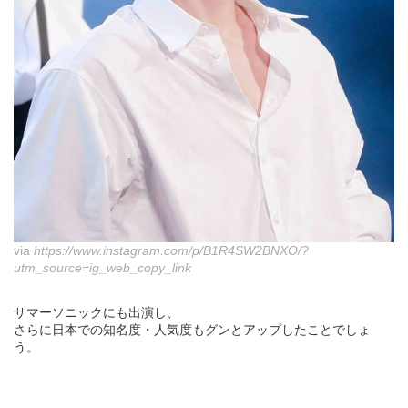
via
https://www.instagram.com/p/B1R4SW2BNXO/?
utm_source=ig_web_copy_link
サマーソニックにも出演し、
さらに日本での知名度・人気度もグンとアップしたことでしょ
う。