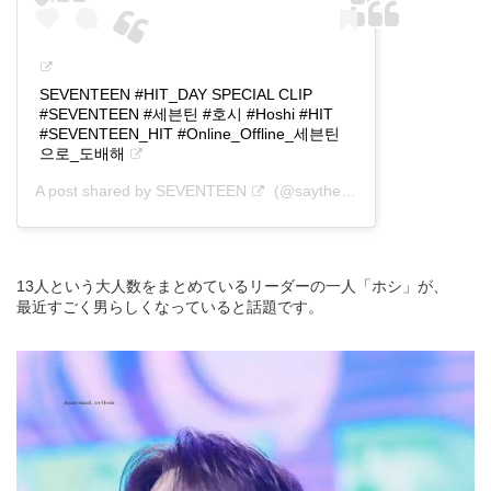
SEVENTEEN #HIT_DAY SPECIAL CLIP
#SEVENTEEN #세븐틴 #호시 #Hoshi #HIT
#SEVENTEEN_HIT #Online_Offline_세븐틴
으로_도배해
A post shared by
SEVENTEEN
(@saythename_17) on
Aug 9,
13人という大人数をまとめているリーダーの一人「ホシ」が、
最近すごく男らしくなっていると話題です。