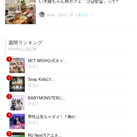
い犬猫ちゃん用カフェ「그냥방실」って?
anna（안나）🐰
カフェ
週間ランキング
KPOPの人気記事
1
NCT WISH公式キャ...
Ⓟ.Ⓔ
|
2
Stray Kids(ス...
Ⓟ.Ⓔ
|
3
BABYMONSTERに...
Ⓟ.Ⓔ
|
4
男性は見ちゃダメ！？胸が...
Ⓟ.Ⓔ
|
5
RU Next?(アユネ...