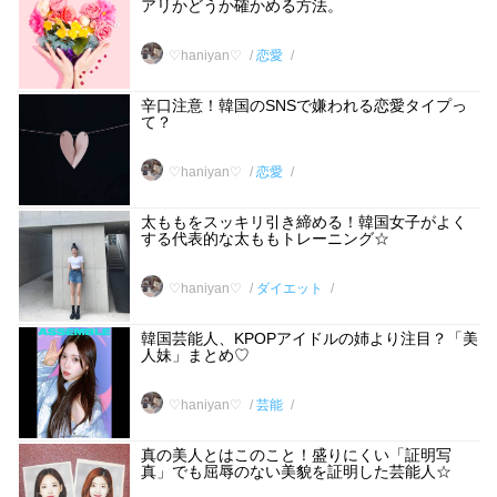
アリかどうか確かめる方法。
♡haniyan♡
恋愛
辛口注意！韓国のSNSで嫌われる恋愛タイプっ
て？
♡haniyan♡
恋愛
太ももをスッキリ引き締める！韓国女子がよく
する代表的な太ももトレーニング☆
♡haniyan♡
ダイエット
韓国芸能人、KPOPアイドルの姉より注目？「美
人妹」まとめ♡
♡haniyan♡
芸能
真の美人とはこのこと！盛りにくい「証明写
真」でも屈辱のない美貌を証明した芸能人☆