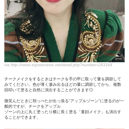
via
http://news.topstarnews.net/detail.php?number=283164
チークメイクをするときはチークを手の甲に取って量を調節して
みてください。色が薄く滲み出るほどの量に調節してから、複数
回叩いて塗ると自然に演出することができます◎
微笑んだときに頬っぺたが出っ張る”アップルゾーン”に塗るのが一
般的ですが、チークをアップル
ゾーンの上に丸く塗ったり横に長く塗る「童顔メイク」も演出す
ることができます。