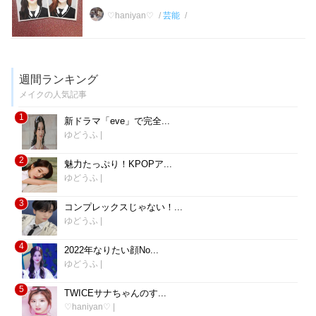
♡haniyan♡
芸能
週間ランキング
メイクの人気記事
1
新ドラマ「eve」で完全...
ゆどうふ
|
2
魅力たっぷり！KPOPア...
ゆどうふ
|
3
コンプレックスじゃない！...
ゆどうふ
|
4
2022年なりたい顔No...
ゆどうふ
|
5
TWICEサナちゃんのす...
♡haniyan♡
|