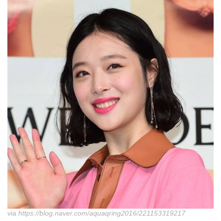
via
https://blog.naver.com/aquaqring2016/221153319217