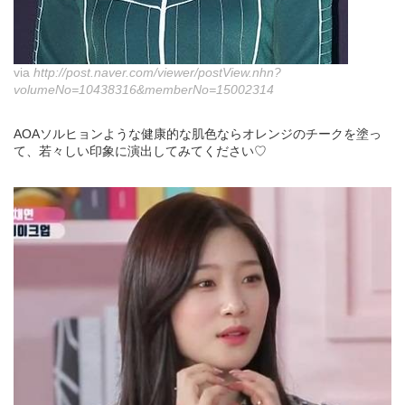
via
http://post.naver.com/viewer/postView.nhn?
volumeNo=10438316&memberNo=15002314
AOAソルヒョンような健康的な肌色ならオレンジのチークを塗っ
て、若々しい印象に演出してみてください♡