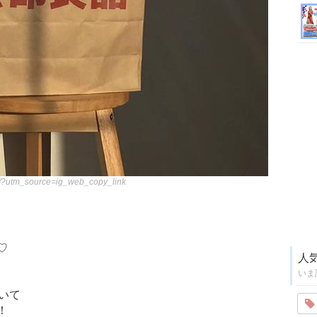
/?utm_source=ig_web_copy_link
♡
人
いま
いて
！