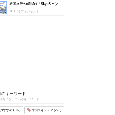
韓国旅行のeSIMは「SkyeSiM(スカイイーシム)」！1日単位で最安値380円から利用可能！
JOAHオフィシャル
|
気のキーワード
話題になっているキーワード
おすすめ (107)
韓国スキンケア (223)