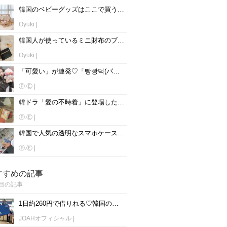
韓国のベビーグッズはここで買う！！韓国人ママ達も御用達のお店とは♡
Oyuki
|
韓国人が使っているミニ財布のブランドをチェック♡【男性版】
Oyuki
|
「可愛い」が連発♡「빵빵덕(パンパント)」の洋服＆関連グッズ集！
Ⓟ.Ⓔ
|
韓ドラ「愛の不時着」に登場した！お洒落インテリアアイテム12選♡
Ⓟ.Ⓔ
|
韓国で人気の透明なスマホケースって？おすすめブランド紹介♡
Ⓟ.Ⓔ
|
すすめの記事
目の記事
1日約260円で借りれる♡韓国のWiFiレンタルおすすめ「WiFi弁当(WiFi Dosirak)」
JOAHオフィシャル
|