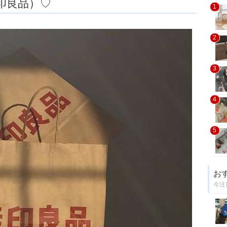
無印良品）♡
1
2
3
4
5
お
今注