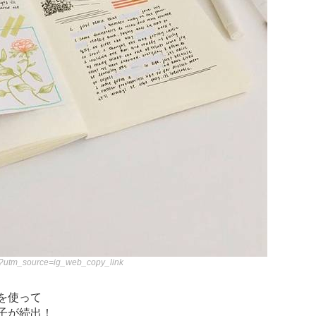
/?utm_source=ig_web_copy_link
を使って
子が続出！