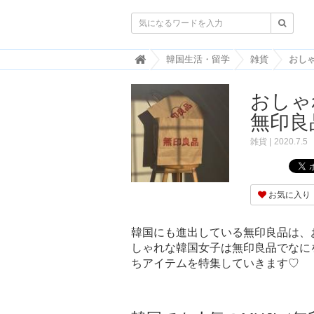

韓
韓国生活・留学
雑貨
国
ト
おしゃ
レ
ン
無印良
ド
情
雑貨
2020.7.5
報
・
韓
国
お気に入り
ま
と
め
韓国にも進出している無印良品は、
しゃれな韓国女子は無印良品でなに
J
O
ちアイテムを特集していきます♡
A
H
-
ジ