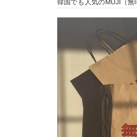
韓国でも人気のMUJI（
ョ
ア
-