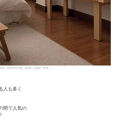
?utm_source=ig_web_copy_link
る人も多く
の間で人気の
！