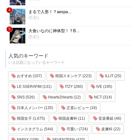
4
まるで人形！？aespa...
Ⓟ.Ⓔ
|
5
大食いなのに神体型！？B...
Ⓟ.Ⓔ
|
人気のキーワード
いま話題になっているキーワード
おすすめ (107)
韓国スキンケア (223)
ILLIT (25)
LE SSERAFIM (131)
ITZY (260)
IVE (195)
SNS (526)
Hearts2Hearts (12)
NCT (314)
日本人メンバー (135)
正直レビュー (16)
韓国女子 (1,675)
韓国皮膚科 (11)
音楽番組 (46)
インスタグラム (544)
可愛い (724)
皮膚科 (22)
NMIXX (109)
SEVENTEEN (470)