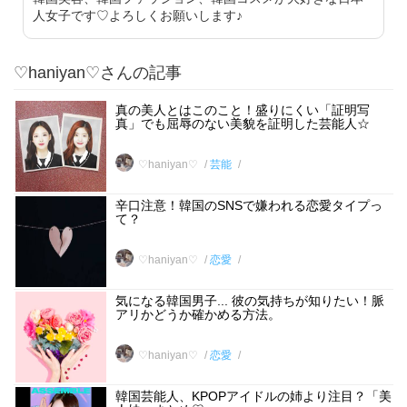
人女子です♡よろしくお願いします♪
♡haniyan♡さんの記事
真の美人とはこのこと！盛りにくい「証明写
真」でも屈辱のない美貌を証明した芸能人☆
♡haniyan♡
芸能
辛口注意！韓国のSNSで嫌われる恋愛タイプっ
て？
♡haniyan♡
恋愛
気になる韓国男子... 彼の気持ちが知りたい！脈
アリかどうか確かめる方法。
♡haniyan♡
恋愛
韓国芸能人、KPOPアイドルの姉より注目？「美