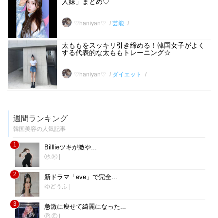
人妹」まとめ♡
♡haniyan♡
芸能
太ももをスッキリ引き締める！韓国女子がよく
する代表的な太ももトレーニング☆
♡haniyan♡
ダイエット
週間ランキング
韓国美容の人気記事
1
Billlieツキが激や...
Ⓟ.Ⓔ
|
2
新ドラマ「eve」で完全...
ゆどうふ
|
3
急激に痩せて綺麗になった...
Ⓟ.Ⓔ
|