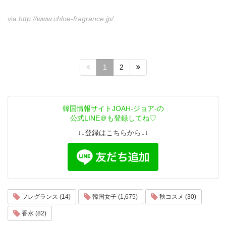
via
http://www.chloe-fragrance.jp/
1
2
韓国情報サイトJOAH-ジョア-の
公式LINE＠も登録してね♡
↓↓登録はこちらから↓↓
フレグランス (14)
韓国女子 (1,675)
秋コスメ (30)
香水 (82)