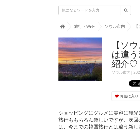

韓
旅行・Wi-Fi
ソウル市内
国
ト
【ソウ
レ
ン
は違う
ド
情
紹介♡
報
・
ソウル市内
202
韓
国
ま
と
お気に入り
め
J
ショッピングにグルメに美容に観光
O
旅行ももちろん楽しいですが、次回
A
は、今までの韓国旅行とは違う新し
H
-
ジ