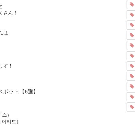
と
くさん！
、
んは
ます！
スポット【6選】
테라스）
이네이키드）