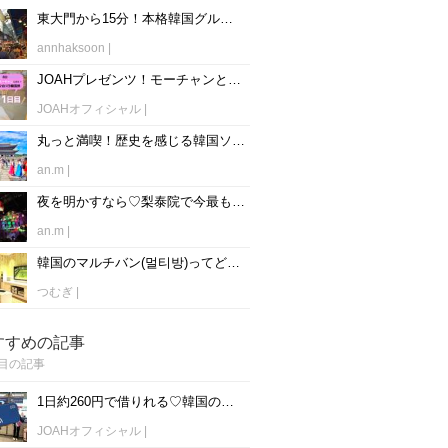
東大門から15分！本格韓国グルメの食べ歩きが出来るスユ市場って？♡
annhaksoon
|
JOAHプレゼンツ！モーチャンと行く2泊3日韓国旅行～1日目～
JOAHオフィシャル
|
丸っと満喫！歴史を感じる韓国ソウルの古宮巡り1日モデルコース♡
an.m
|
夜を明かすなら♡梨泰院で今最も熱い3つのクラブ&ラウンジバーへGO♡
an.m
|
韓国のマルチバン(멀티방)ってどんなところ?室内でゆったりと一日中遊べる!
つむぎ
|
すすめの記事
目の記事
1日約260円で借りれる♡韓国のWiFiレンタルおすすめ「WiFi弁当(WiFi Dosirak)」
JOAHオフィシャル
|