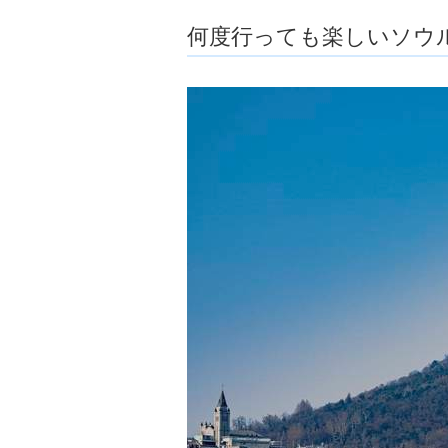
ョ
何度行っても楽しいソウ
ア
-