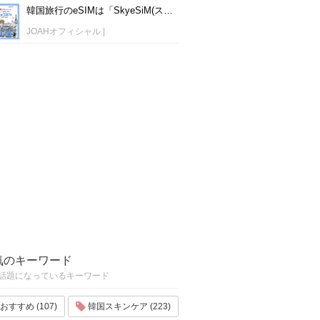
韓国旅行のeSIMは「SkyeSiM(スカイイーシム)」！1日単位で最安値380円から利用可能！
JOAHオフィシャル
|
気のキーワード
話題になっているキーワード
おすすめ (107)
韓国スキンケア (223)