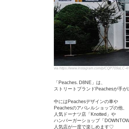
via
https://www.instagram.com/p/CQP709aLC-4/
「Peaches. D8NE」は、
ストリートブランドPeachesが手
中にはPeachesデザインの車や
Peachesのアパレルショップの他、
人気ドーナツ店「Knotted」や
ハンバーガーショップ「DOWNTOW
人気店が一度で楽しめます♡