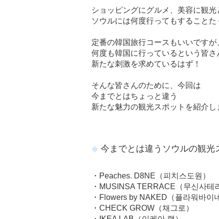
ショッピングにグルメ、美容に観光
ソウルには何度行ってもすることた
定番の韓国旅行コースもいいですが
何度も韓国に行っているという皆さ
新たな刺激を求めているはず！
そんな皆さんのために、今回は
今までとはちょっと違う
新たな魅力の観光スポットを紹介し
今までとは違うソウルの観光
・Peaches. D8NE（피치스도원）
・MUSINSA TERRACE（무신사
・Flowers by NAKED（플라워바
・CHECK GROW（채그로）
・IKEA LAB（이케아 랩）