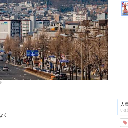
q/
人
いま
なく