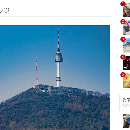
1
ル♡
2
3
4
5
お
今注