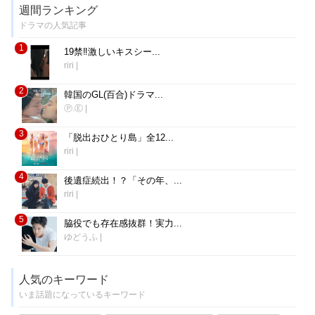
週間ランキング
ドラマの人気記事
1
19禁‼︎激しいキスシー...
riri
|
2
韓国のGL(百合)ドラマ...
Ⓟ.Ⓔ
|
3
「脱出おひとり島」全12...
riri
|
4
後遺症続出！？「その年、...
riri
|
5
脇役でも存在感抜群！実力...
ゆどうふ
|
人気のキーワード
いま話題になっているキーワード