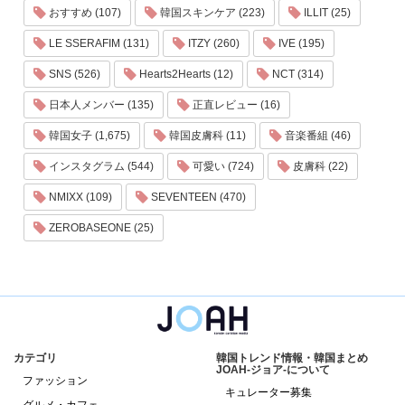
おすすめ (107)
韓国スキンケア (223)
ILLIT (25)
LE SSERAFIM (131)
ITZY (260)
IVE (195)
SNS (526)
Hearts2Hearts (12)
NCT (314)
日本人メンバー (135)
正直レビュー (16)
韓国女子 (1,675)
韓国皮膚科 (11)
音楽番組 (46)
インスタグラム (544)
可愛い (724)
皮膚科 (22)
NMIXX (109)
SEVENTEEN (470)
ZEROBASEONE (25)
カテゴリ
韓国トレンド情報・韓国まとめ
JOAH-ジョア-について
ファッション
キュレーター募集
グルメ・カフェ