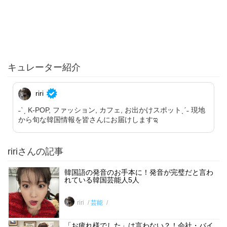
キュレーター紹介
riri
˗ˋˏ K-POP, ファッション, カフェ, お出かけスポットˎˊ˗ 現地
から旬な韓国情報を皆さんにお届けしますಇ
ririさんの記事
韓国語の発音のお手本に！発音が完璧だと言わ
れている韓国芸能人5人
riri
芸能
「お疲れ様でした」は言わない？！会社・バイ