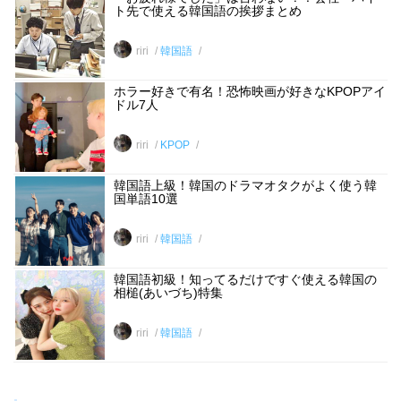
ト先で使える韓国語の挨拶まとめ
riri
韓国語
ホラー好きで有名！恐怖映画が好きなKPOPアイ
ドル7人
riri
KPOP
韓国語上級！韓国のドラマオタクがよく使う韓
国単語10選
riri
韓国語
韓国語初級！知ってるだけですぐ使える韓国の
相槌(あいづち)特集
riri
韓国語