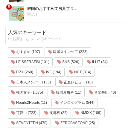
5
韓国のおすすめ文房具ブラ...
Ⓟ.Ⓔ
|
人気のキーワード
いま話題になっているキーワード
おすすめ (107)
韓国スキンケア (223)
LE SSERAFIM (131)
SNS (526)
ILLIT (24)
ITZY (260)
IVE (194)
NCT (314)
日本人メンバー (135)
正直レビュー (16)
韓国女子 (1,675)
韓国皮膚科 (11)
音楽番組 (46)
Hearts2Hearts (11)
インスタグラム (544)
可愛い (723)
皮膚科 (22)
NMIXX (109)
SEVENTEEN (470)
ZEROBASEONE (25)