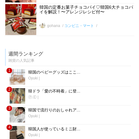
韓国の定番お菓子チョコパイ♡韓国6大チョコパ
イを解説！〜アレンジレシピ付〜
gohana
コンビニ・マート
週間ランキング
雑貨の人気記事
1
韓国のベビーグッズはここ...
Oyuki
|
2
韓ドラ「愛の不時着」に登...
Ⓟ.Ⓔ
|
3
韓国で流行りのおしゃれア...
Oyuki
|
4
韓国人が使っているミニ財...
Oyuki
|