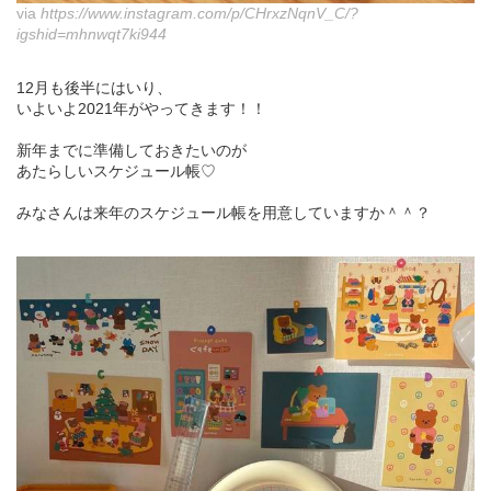
via
https://www.instagram.com/p/CHrxzNqnV_C/?
igshid=mhnwqt7ki944
12月も後半にはいり、
いよいよ2021年がやってきます！！
新年までに準備しておきたいのが
あたらしいスケジュール帳♡
みなさんは来年のスケジュール帳を用意していますか＾＾？