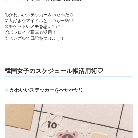
①かわいいステッカーをぺたぺた♡
②大好きなアイドルといつも一緒♡
③チケットやメモを思い出に♡
④ポラロイド写真も活用！
⑤ハングルで日記をつけよう！
韓国女子のスケジュール帳活用術♡
かわいいステッカーをぺたぺた♡