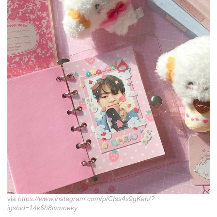
via
https://www.instagram.com/p/CIss4s9gKeh/?
igshid=14k6h8tvmneky