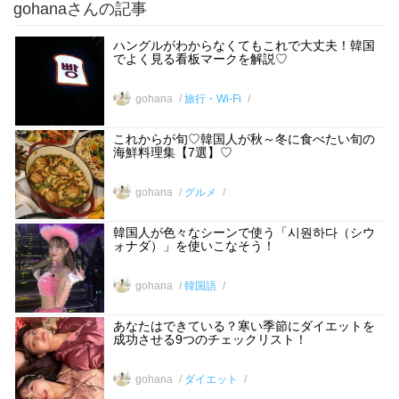
gohanaさんの記事
ハングルがわからなくてもこれで大丈夫！韓国
でよく見る看板マークを解説♡
gohana
旅行・Wi-Fi
これからが旬♡韓国人が秋～冬に食べたい旬の
海鮮料理集【7選】♡
gohana
グルメ
韓国人が色々なシーンで使う「시원하다（シウ
ォナダ）」を使いこなそう！
gohana
韓国語
あなたはできている？寒い季節にダイエットを
成功させる9つのチェックリスト！
gohana
ダイエット