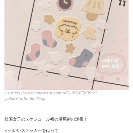
via
https://www.instagram.com/p/CIuRG6EnB9n/?
igshid=1krhod6c9kcgr
韓国女子のスケジュール帳の活用術の定番！
かわいいステッカーをはって