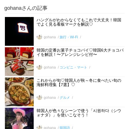
gohanaさんの記事
ハングルがわからなくてもこれで大丈夫！韓国
でよく見る看板マークを解説♡
gohana
旅行・Wi-Fi
韓国の定番お菓子チョコパイ♡韓国6大チョコパ
イを解説！〜アレンジレシピ付〜
gohana
コンビニ・マート
これからが旬♡韓国人が秋～冬に食べたい旬の
海鮮料理集【7選】♡
gohana
グルメ
韓国人が色々なシーンで使う「시원하다（シウ
ォナダ）」を使いこなそう！
gohana
韓国語