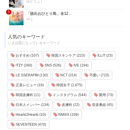
ゆどうふ
|
5
「脱出おひとり島」全12...
riri
|
人気のキーワード
いま話題になっているキーワード
おすすめ (107)
韓国スキンケア (223)
ILLIT (23)
ITZY (260)
SNS (526)
IVE (194)
LE SSERAFIM (130)
NCT (314)
可愛い (723)
正直レビュー (16)
韓国女子 (1,675)
韓国皮膚科 (11)
インスタグラム (544)
愛用 (73)
日本人メンバー (134)
皮膚科 (22)
音楽番組 (45)
Hearts2Hearts (10)
NMIXX (109)
SEVENTEEN (470)