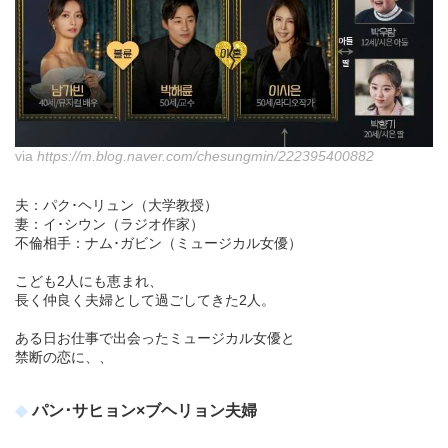
via
https://m.blog.naver.com/chesungmin/222395400882
夫：パク･ヘリュン（大学教授）
妻：イ･シウン（ラジオ作家）
不倫相手：ナム･ガビン（ミュージカル女優）
こども2人にも恵まれ、
長く仲良く夫婦として過ごしてきた2人。
ある日お仕事で出会ったミュージカル女優と
禁断の恋に、、
パン･サヒョン×ブヘリョン夫婦