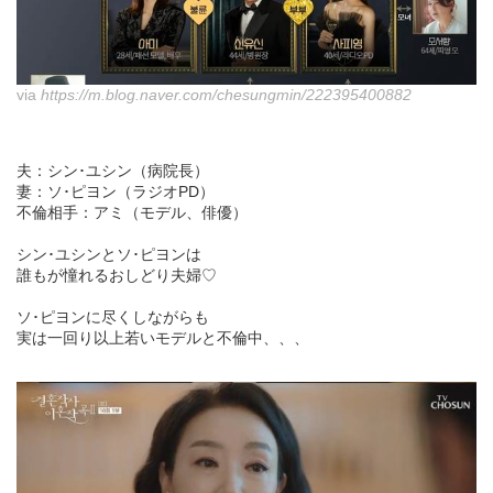
via
https://m.blog.naver.com/chesungmin/222395400882
夫：シン･ユシン（病院長）
妻：ソ･ピヨン（ラジオPD）
不倫相手：アミ（モデル、俳優）
シン･ユシンとソ･ピヨンは
誰もが憧れるおしどり夫婦♡
ソ･ピヨンに尽くしながらも
実は一回り以上若いモデルと不倫中、、、