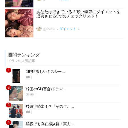
あなたはできている？寒い季節にダイエットを
成功させる9つのチェックリスト！
gohana
ダイエット
週間ランキング
ドラマの人気記事
1
19禁‼︎激しいキスシー...
riri
|
2
韓国のGL(百合)ドラマ...
Ⓟ.Ⓔ
|
3
後遺症続出！？「その年、...
riri
|
4
脇役でも存在感抜群！実力...