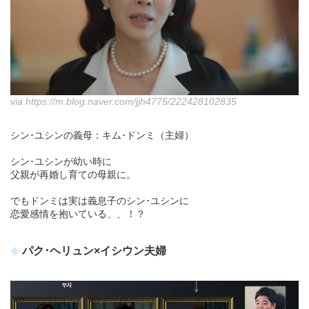
via
https://m.blog.naver.com/jjh4775/222428102835
シン･ユシンの義母：キム･ドンミ（主婦）
シン･ユシンが幼い時に
父親が再婚し育ての母親に。
でもドンミは実は義息子のシン･ユシンに
恋愛感情を抱いている、、！？
パク･ヘリュン×イシウン夫婦