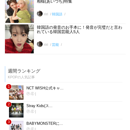
相槌(あいづち)特集
riri
韓国語
韓国語の発音のお手本に！発音が完璧だと言わ
れている韓国芸能人5人
riri
芸能
週間ランキング
KPOPの人気記事
1
NCT WISH公式キャ...
Ⓟ.Ⓔ
|
2
Stray Kids(ス...
Ⓟ.Ⓔ
|
3
BABYMONSTERに...
Ⓟ.Ⓔ
|