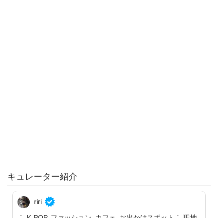
キュレーター紹介
riri
˗ˋˏ K-POP, ファッション, カフェ, お出かけスポットˎˊ˗ 現地