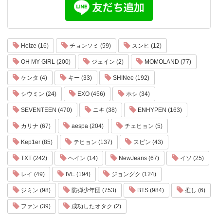
Heize (16)
チョンソミ (59)
スンヒ (12)
OH MY GIRL (200)
ジェイン (2)
MOMOLAND (77)
ケンタ (4)
キー (33)
SHINee (192)
シウミン (24)
EXO (456)
ホシ (34)
SEVENTEEN (470)
ニキ (38)
ENHYPEN (163)
カリナ (67)
aespa (204)
チェヒョン (5)
Kep1er (85)
テヒョン (137)
スビン (43)
TXT (242)
ヘイン (14)
NewJeans (67)
イソ (25)
レイ (49)
IVE (194)
ジョングク (124)
ジミン (98)
防弾少年団 (753)
BTS (984)
推し (6)
ファン (39)
成功したオタク (2)