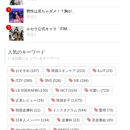
4
男性は見ちゃダメ！？胸が...
Ⓟ.Ⓔ
|
5
ルセラ公式キャラ「FIM...
Ⓟ.Ⓔ
|
人気のキーワード
いま話題になっているキーワード
おすすめ (107)
韓国スキンケア (223)
ILLIT (23)
ITZY (260)
SNS (526)
IVE (194)
LE SSERAFIM (130)
NCT (314)
可愛い (723)
正直レビュー (16)
韓国女子 (1,675)
韓国皮膚科 (11)
インスタグラム (544)
愛用 (73)
日本人メンバー (134)
皮膚科 (22)
音楽番組 (45)
Hearts2Hearts (10)
NMIXX (109)