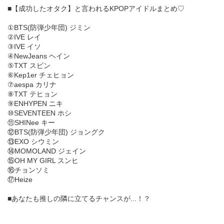
■【成功したオタク】と言われるKPOPアイドルまとめ♡
①BTS(防弾少年団) ジミン
②IVE レイ
③IVE イソ
④NewJeans ヘイン
⑤TXT スビン
⑥Kep1er チェヒョン
⑦aespa カリナ
⑧TXT テヒョン
⑨ENHYPEN ニキ
⑩SEVENTEEN ホシ
⑪SHINee キー
⑫BTS(防弾少年団) ジョングク
⑬EXO シウミン
⑭MOMOLAND ジェイン
⑮OH MY GIRL スンヒ
⑯チョンソミ
⑰Heize
■あなたも推しの隣に立てるチャンスが...！？