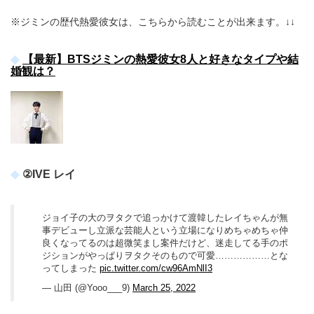
※ジミンの歴代熱愛彼女は、こちらから読むことが出来ます。↓↓
【最新】BTSジミンの熱愛彼女8人と好きなタイプや結
婚観は？
②IVE レイ
ジョイ子の大のヲタクで追っかけて渡韓したレイちゃんが無
事デビューし立派な芸能人という立場になりめちゃめちゃ仲
良くなってるのは超微笑まし案件だけど、迷走してる手のポ
ジションがやっぱりヲタクそのもので可愛………………とな
ってしまった
pic.twitter.com/cw96AmNlI3
— 山田 (@Yooo___9)
March 25, 2022