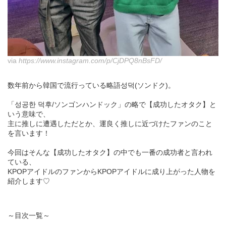
via
https://www.instagram.com/p/CjDPQ8nBsFD/
数年前から韓国で流行っている略語성덕(ソンドク)。
「성공한 덕후/ソンゴンハンドック」の略で【成功したオタク】と
いう意味で、
主に推しに遭遇しただとか、運良く推しに近づけたファンのこと
を言います！
今回はそんな【成功したオタク】の中でも一番の成功者と言われ
ている、
KPOPアイドルのファンからKPOPアイドルに成り上がった人物を
紹介します♡
～目次一覧～