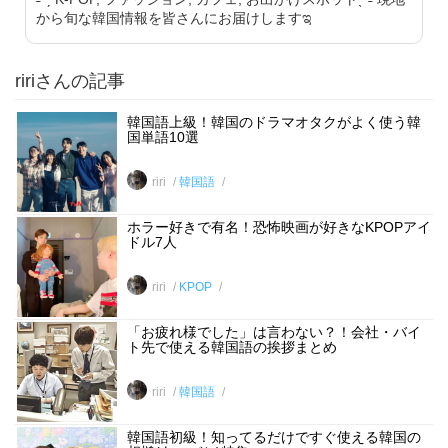
から旬な韓国情報を皆さんにお届けしますಇ
ririさんの記事
韓国語上級！韓国のドラマオタクがよく使う韓
国単語10選
riri
韓国語
ホラー好きで有名！恐怖映画が好きなKPOPアイ
ドル7人
riri
KPOP
「お疲れ様でした」は言わない？！会社・バイ
ト先で使える韓国語の挨拶まとめ
riri
韓国語
韓国語初級！知ってるだけですぐ使える韓国の