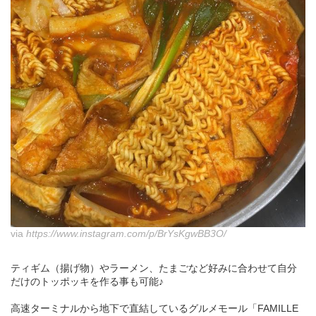
via
https://www.instagram.com/p/BrYsKgwBB3O/
ティギム（揚げ物）やラーメン、たまごなど好みに合わせて自分
だけのトッポッキを作る事も可能♪
高速ターミナルから地下で直結しているグルメモール「FAMILLE