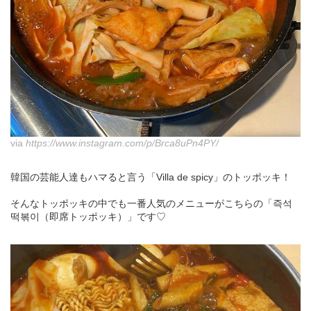
via
https://www.instagram.com/p/Brca8uPn4PY/
韓国の芸能人達もハマると言う「Villa de spicy」のトッポッキ！
そんなトッポッキの中でも一番人気のメニューがこちらの「즉석
떡볶이（即席トッポッキ）」です♡