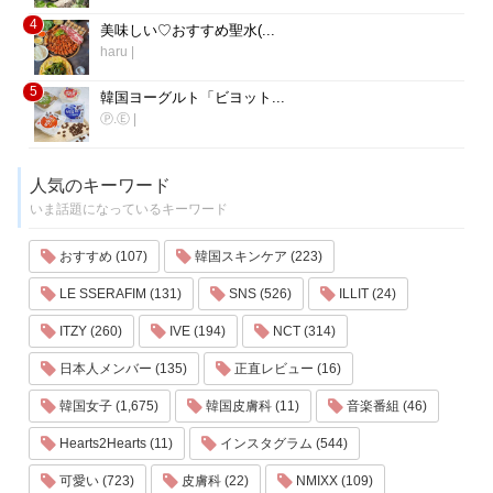
4
美味しい♡おすすめ聖水(...
haru
|
5
韓国ヨーグルト「ビヨット...
Ⓟ.Ⓔ
|
人気のキーワード
いま話題になっているキーワード
おすすめ (107)
韓国スキンケア (223)
LE SSERAFIM (131)
SNS (526)
ILLIT (24)
ITZY (260)
IVE (194)
NCT (314)
日本人メンバー (135)
正直レビュー (16)
韓国女子 (1,675)
韓国皮膚科 (11)
音楽番組 (46)
Hearts2Hearts (11)
インスタグラム (544)
可愛い (723)
皮膚科 (22)
NMIXX (109)