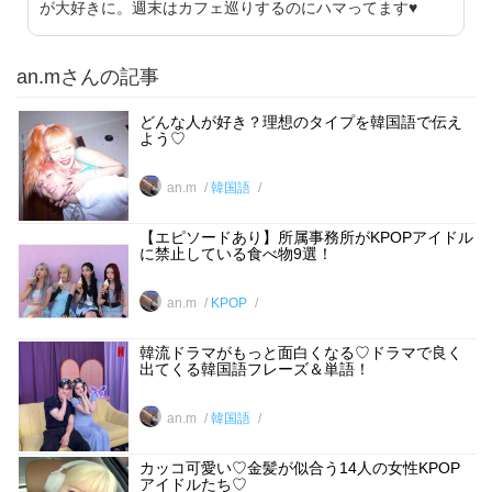
が大好きに。週末はカフェ巡りするのにハマってます♥︎
an.mさんの記事
どんな人が好き？理想のタイプを韓国語で伝え
よう♡
an.m
韓国語
【エピソードあり】所属事務所がKPOPアイドル
に禁止している食べ物9選！
an.m
KPOP
韓流ドラマがもっと面白くなる♡ドラマで良く
出てくる韓国語フレーズ＆単語！
an.m
韓国語
カッコ可愛い♡金髪が似合う14人の女性KPOP
アイドルたち♡