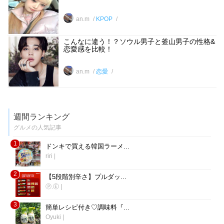
an.m
KPOP
こんなに違う！？ソウル男子と釜山男子の性格&
恋愛感を比較！
an.m
恋愛
週間ランキング
グルメの人気記事
1
ドンキで買える韓国ラーメ...
riri
|
2
【5段階別辛さ】プルダッ...
Ⓟ.Ⓔ
|
3
簡単レシピ付き♡調味料『...
Oyuki
|