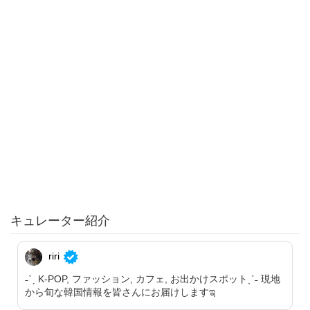
キュレーター紹介
riri
˗ˋˏ K-POP, ファッション, カフェ, お出かけスポットˎˊ˗ 現地
から旬な韓国情報を皆さんにお届けしますಇ