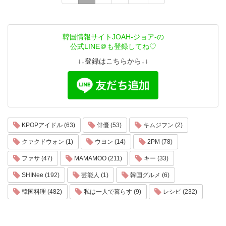
韓国情報サイトJOAH-ジョア-の
公式LINE＠も登録してね♡
↓↓登録はこちらから↓↓
KPOPアイドル (63)
俳優 (53)
キムジフン (2)
クァクドウォン (1)
ウヨン (14)
2PM (78)
ファサ (47)
MAMAMOO (211)
キー (33)
SHINee (192)
芸能人 (1)
韓国グルメ (6)
韓国料理 (482)
私は一人で暮らす (9)
レシピ (232)