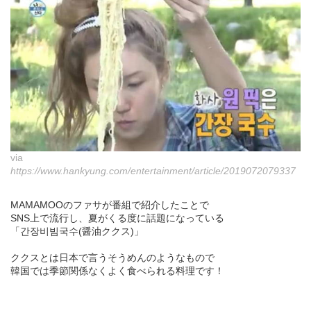
via
https://www.hankyung.com/entertainment/article/2019072079337
MAMAMOOのファサが番組で紹介したことで
SNS上で流行し、夏がくる度に話題になっている
「간장비빔국수(醤油ククス)」
ククスとは日本で言うそうめんのようなもので
韓国では季節関係なくよく食べられる料理です！