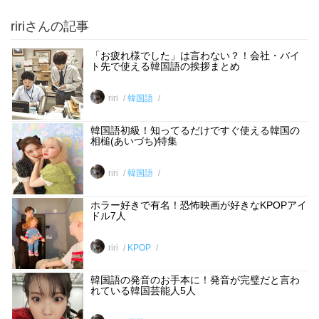
ririさんの記事
「お疲れ様でした」は言わない？！会社・バイ
ト先で使える韓国語の挨拶まとめ
riri
韓国語
韓国語初級！知ってるだけですぐ使える韓国の
相槌(あいづち)特集
riri
韓国語
ホラー好きで有名！恐怖映画が好きなKPOPアイ
ドル7人
riri
KPOP
韓国語の発音のお手本に！発音が完璧だと言わ
れている韓国芸能人5人