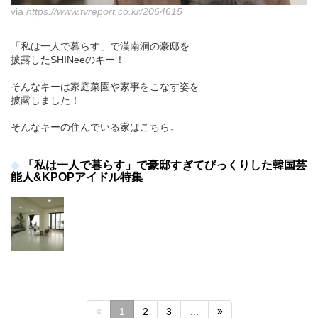
via
https://www.tvreport.co.kr/2064615
「私は一人で暮らす」で漢南洞の豪邸を
披露したSHINeeのキー！
そんなキーは家庭菜園や家事をこなす姿を
披露しました！
そんなキーの住んでいる家はこちら↓
「私は一人で暮らす」で豪邸すぎてびっくりした韓国芸
能人&KPOPアイドル特集
1
2
3
…