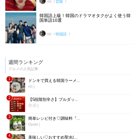
riri
芸能
韓国語上級！韓国のドラマオタクがよく使う韓
国単語10選
riri
韓国語
週間ランキング
グルメの人気記事
1
ドンキで買える韓国ラーメ...
riri
|
2
【5段階別辛さ】プルダッ...
Ⓟ.Ⓔ
|
3
簡単レシピ付き♡調味料『...
Oyuki
|
4
美味しい♡おすすめ聖水(...