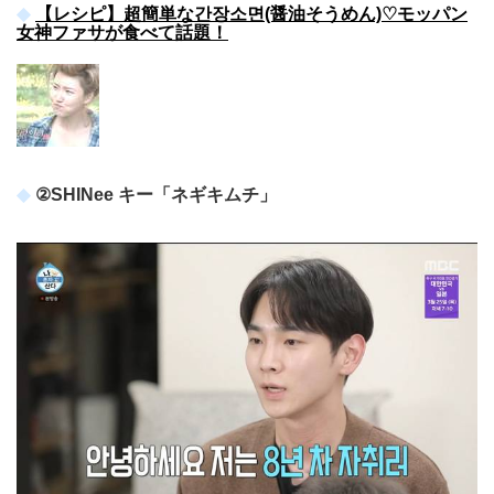
【レシピ】超簡単な간장소면(醤油そうめん)♡モッパン
女神ファサが食べて話題！
②SHINee キー「ネギキムチ」