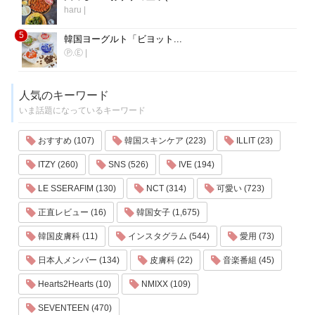
haru
|
5
韓国ヨーグルト「ビヨット...
Ⓟ.Ⓔ
|
人気のキーワード
いま話題になっているキーワード
おすすめ (107)
韓国スキンケア (223)
ILLIT (23)
ITZY (260)
SNS (526)
IVE (194)
LE SSERAFIM (130)
NCT (314)
可愛い (723)
正直レビュー (16)
韓国女子 (1,675)
韓国皮膚科 (11)
インスタグラム (544)
愛用 (73)
日本人メンバー (134)
皮膚科 (22)
音楽番組 (45)
Hearts2Hearts (10)
NMIXX (109)
SEVENTEEN (470)