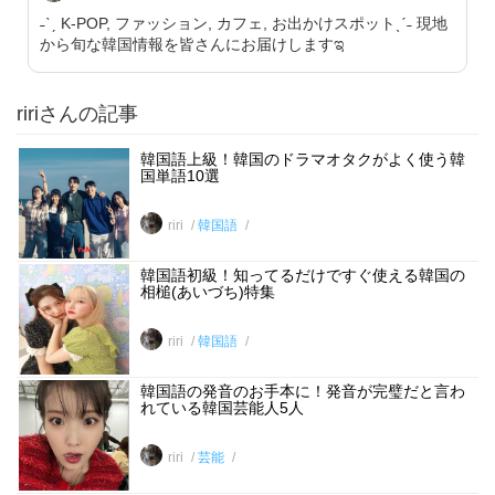
˗ˋˏ K-POP, ファッション, カフェ, お出かけスポットˎˊ˗ 現地
から旬な韓国情報を皆さんにお届けしますಇ
ririさんの記事
韓国語上級！韓国のドラマオタクがよく使う韓
国単語10選
riri
韓国語
韓国語初級！知ってるだけですぐ使える韓国の
相槌(あいづち)特集
riri
韓国語
韓国語の発音のお手本に！発音が完璧だと言わ
れている韓国芸能人5人
riri
芸能