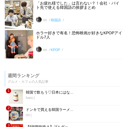
「お疲れ様でした」は言わない？！会社・バイ
ト先で使える韓国語の挨拶まとめ
riri
韓国語
ホラー好きで有名！恐怖映画が好きなKPOPアイ
ドル7人
riri
KPOP
週間ランキング
グルメ・カフェの人気記事
1
韓国で飲もう♡日本にはな...
haru
|
2
ドンキで買える韓国ラーメ...
riri
|
3
【5段階別辛さ】プルダッ...