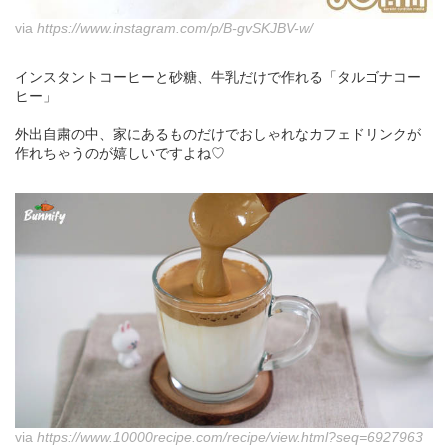
via
https://www.instagram.com/p/B-gvSKJBV-w/
インスタントコーヒーと砂糖、牛乳だけで作れる「タルゴナコー
ヒー」
外出自粛の中、家にあるものだけでおしゃれなカフェドリンクが
作れちゃうのが嬉しいですよね♡
via
https://www.10000recipe.com/recipe/view.html?seq=6927963