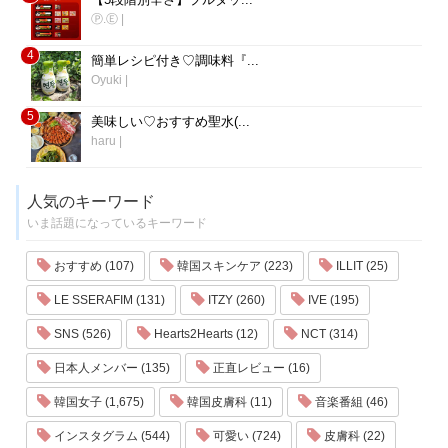
Ⓟ.Ⓔ
|
4
簡単レシピ付き♡調味料『...
Oyuki
|
5
美味しい♡おすすめ聖水(...
haru
|
人気のキーワード
いま話題になっているキーワード
おすすめ (107)
韓国スキンケア (223)
ILLIT (25)
LE SSERAFIM (131)
ITZY (260)
IVE (195)
SNS (526)
Hearts2Hearts (12)
NCT (314)
日本人メンバー (135)
正直レビュー (16)
韓国女子 (1,675)
韓国皮膚科 (11)
音楽番組 (46)
インスタグラム (544)
可愛い (724)
皮膚科 (22)